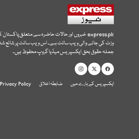
express.pk
خبروں اور حالات حاضرہ سے متعلق پاکستان 
وزٹ کی جانے والی ویب سائٹ ہے۔ اس ویب سائٹ پر شائع شدہ
جملہ حقوق بحق ایکسپریس میڈیا گروپ محفوظ ہیں۔
ایکسپریس کے بارے میں
ضابطہ اخلاق
Privacy Policy