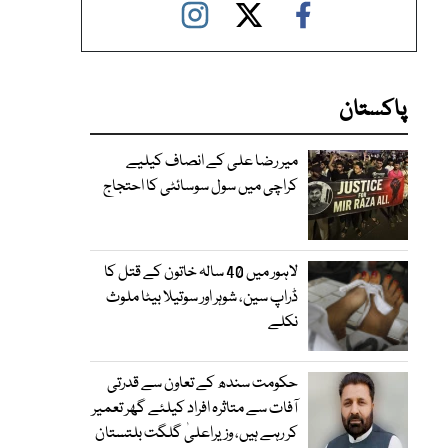
پاکستان
میر رضا علی کے انصاف کیلیے
کراچی میں سول سوسائٹی کا احتجاج
لاہور میں 40 سالہ خاتون کے قتل کا
ڈراپ سین، شوہر اور سوتیلا بیٹا ملوث
نکلے
حکومت سندھ کے تعاون سے قدرتی
آفات سے متاثرہ افراد کیلئے گھر تعمیر
کر رہے ہیں، وزیراعلیٰ گلگت بلتستان