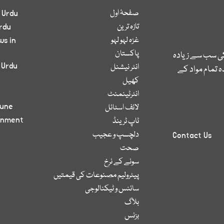
صفحۂ اول
 Urdu
تازہ ترین
rdu
غزہ لہو لہو
ws in
پاکستان
کی سب سے زیادہ
 Urdu
انٹر نیشنل
 تمام مواد کے
کھیل
انٹرٹینمنٹ
bune
لائف اسٹائل
inment
ٹاپ ٹرینڈ
دلچسپ و عجیب
Contact Us
صحت
سونے کے نرخ
پیٹرولیم مصنوعات کی قیمتیں
سائنس و ٹیکنالوجی
بلاگ
بزنس