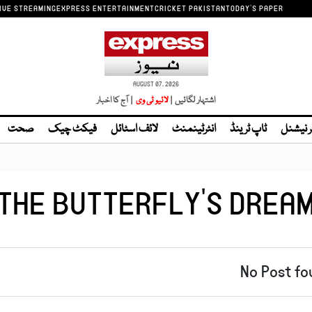
IVE STREAMING
EXPRESS ENTERTAINMENT
CRICKET PAKISTAN
TODAY'S PAPER
AUGUST 07, 2026
اشتہار لگائیں |
| آج کا اخبار
ر نیشنل
ٹاپ ٹرینڈ
انٹرٹینمنٹ
لائف اسٹائل
فیکٹ چیک
صحت
THE BUTTERFLY'S DREA
No Post fo