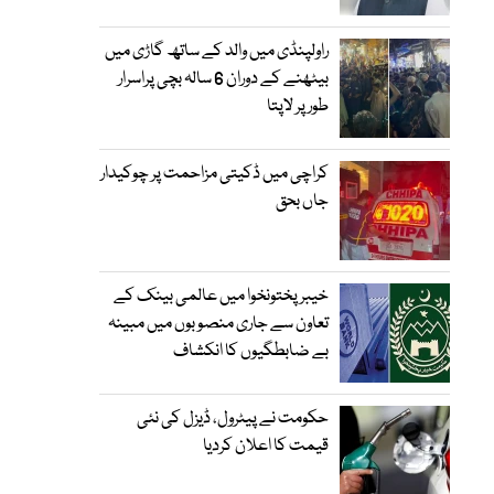
راولپنڈی میں والد کے ساتھ گاڑی میں
بیٹھنے کے دوران 6 سالہ بچی پراسرار
طور پر لاپتا
کراچی میں ڈکیتی مزاحمت پر چوکیدار
جاں بحق
خیبرپختونخوا میں عالمی بینک کے
تعاون سے جاری منصوبوں میں مبینہ
بے ضابطگیوں کا انکشاف
حکومت نے پیٹرول، ڈیزل کی نئی
قیمت کا اعلان کردیا