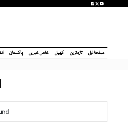
صفحۂ اول
تازہ ترین
کھیل
خاص خبریں
پاکستان
انٹ
M
und