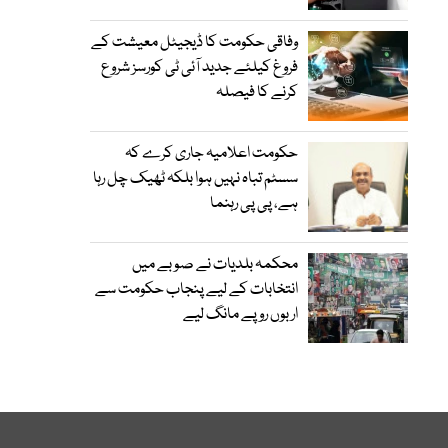
وفاقی حکومت کا ڈیجیٹل معیشت کے
فروغ کیلئے جدید آئی ٹی کورسز شروع
کرنے کا فیصلہ
حکومت اعلامیہ جاری کرے کہ
سسٹم تباہ نہیں ہوا بلکہ ٹھیک چل رہا
ہے، پی پی رہنما
محکمہ بلدیات نے صوبے میں
انتخابات کے لیے پنجاب حکومت سے
اربوں روپے مانگ لیے