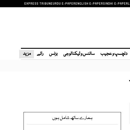
EXPRESS TRIBUNE
URDU E-PAPER
ENGLISH E-PAPER
SINDHI E-PAPER
L
دلچسپ و عجیب
سائنس و ٹیکنالوجی
بزنس
رائے
مزید
ہمارے ساتھ شامل ہوں