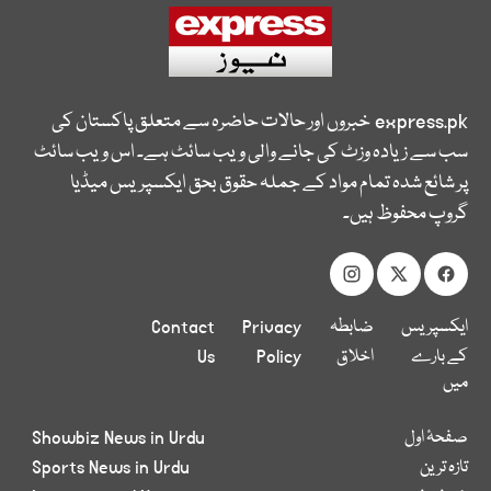
express.pk
خبروں اور حالات حاضرہ سے متعلق پاکستان کی
سب سے زیادہ وزٹ کی جانے والی ویب سائٹ ہے۔ اس ویب سائٹ
پر شائع شدہ تمام مواد کے جملہ حقوق بحق ایکسپریس میڈیا
گروپ محفوظ ہیں۔
ایکسپریس
ضابطہ
Privacy
Contact
کے بارے
اخلاق
Policy
Us
میں
صفحۂ اول
Showbiz News in Urdu
تازہ ترین
Sports News in Urdu