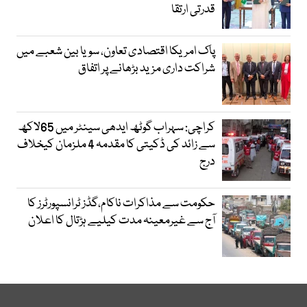
قدرتی ارتقا
پاک امریکا اقتصادی تعاون، سویا بین شعبے میں
شراکت داری مزید بڑھانے پر اتفاق
کراچی: سہراب گوٹھ ایدھی سینٹر میں 65لاکھ
سے زائد کی ڈکیتی کا مقدمہ 4 ملزمان کیخلاف
درج
حکومت سے مذاکرات ناکام،گڈز ٹرانسپورٹرز کا
آج سے غیرمعینہ مدت کیلیے ہڑتال کا اعلان