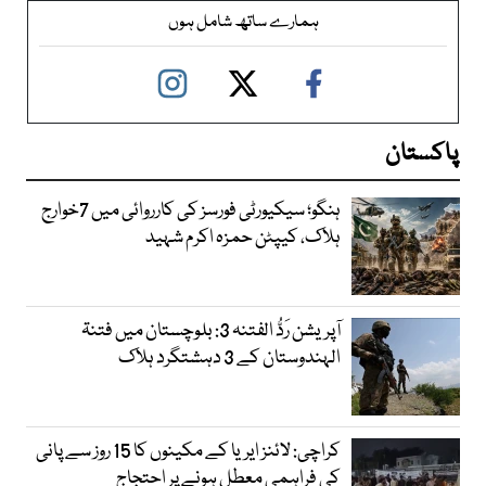
ہمارے ساتھ شامل ہوں
پاکستان
ہنگو؛ سیکیورٹی فورسز کی کارروائی میں 7خوارج
ہلاک، کیپٹن حمزہ اکرم شہید
آپریشن رَدُّ الفتنہ 3: بلوچستان میں فتنۃ
الہندوستان کے 3 دہشتگرد ہلاک
کراچی: لائنز ایریا کے مکینوں کا 15 روز سے پانی
کی فراہمی معطل ہونے پر احتجاج