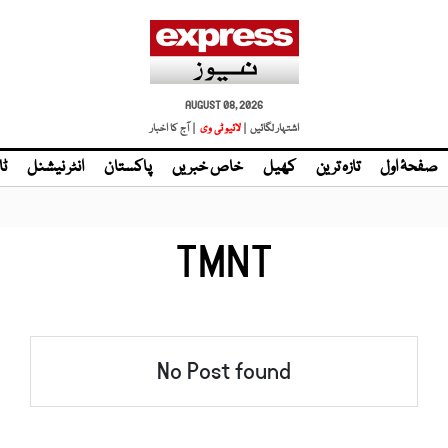
AUGUST 08, 2026
اشتہار لگائیں |
لائیو ٹی وی
| آج کا اخبار
صفحۂ اول
تازہ ترین
کھیل
خاص خبریں
پاکستان
انٹر نیشنل
ٹا
TMNT
No Post found