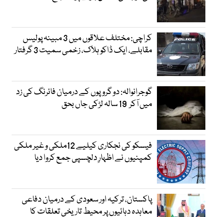
کراچی: مختلف علاقوں میں 3 مبینہ پولیس
مقابلے، ایک ڈاکو ہلاک، زخمی سمیت 3 گرفتار
گوجرانوالہ: دو گروپوں کے درمیان فائرنگ کی زد
میں آکر 19 سالہ لڑکی جاں بحق
فیسکو کی نجکاری کیلیے 12ملکی و غیر ملکی
کمپنیوں نے اظہارِ دلچسپی جمع کروا دیا
پاکستان، ترکیہ اور سعودی کے درمیان دفاعی
معاہدہ دہائیوں پر محیط تاریخی تعلقات کا