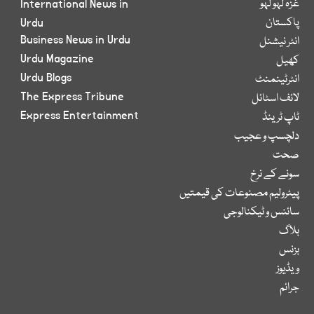
غزہ لہو لہو
International News in
پاکستان
Urdu
Business News in Urdu
انٹر نیشنل
Urdu Magazine
کھیل
Urdu Blogs
انٹرٹینمنٹ
The Express Tribune
لائف اسٹائل
Express Entertainment
ٹاپ ٹرینڈ
دلچسپ و عجیب
صحت
سونے کے نرخ
پیٹرولیم مصنوعات کی قیمتیں
سائنس و ٹیکنالوجی
بلاگ
بزنس
ویڈیوز
جرائم