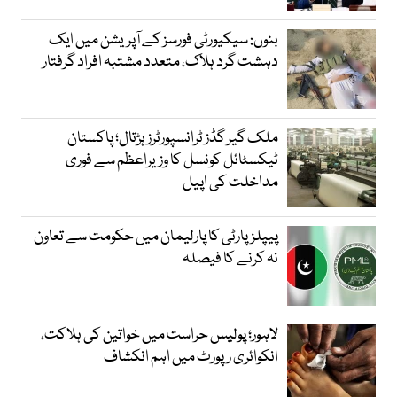
بنوں: سیکیورٹی فورسز کے آپریشن میں ایک
دہشت گرد ہلاک، متعدد مشتبہ افراد گرفتار
ملک گیر گڈز ٹرانسپورٹرز ہڑتال؛ پاکستان
ٹیکسٹائل کونسل کا وزیراعظم سے فوری
مداخلت کی اپیل
پیپلزپارٹی کا پارلیمان میں حکومت سے تعاون
نہ کرنے کا فیصلہ
لاہور؛ پولیس حراست میں خواتین کی ہلاکت،
انکوائری رپورٹ میں اہم انکشاف