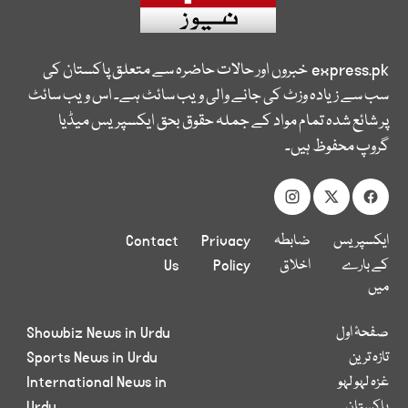
express.pk
خبروں اور حالات حاضرہ سے متعلق پاکستان کی
سب سے زیادہ وزٹ کی جانے والی ویب سائٹ ہے۔ اس ویب سائٹ
پر شائع شدہ تمام مواد کے جملہ حقوق بحق ایکسپریس میڈیا
گروپ محفوظ ہیں۔
ایکسپریس
ضابطہ
Privacy
Contact
کے بارے
اخلاق
Policy
Us
میں
صفحۂ اول
Showbiz News in Urdu
تازہ ترین
Sports News in Urdu
غزہ لہو لہو
International News in
پاکستان
Urdu