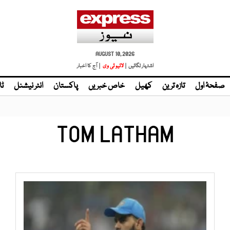
AUGUST 10, 2026
اشتہار لگائیں |
| آج کا اخبار
صفحۂ اول
تازہ ترین
کھیل
خاص خبریں
پاکستان
انٹر نیشنل
ٹا
TOM LATHAM