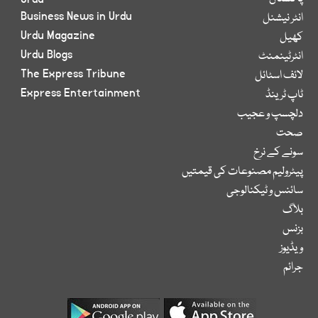
Business News in Urdu
انٹر نیشنل
Urdu Magazine
کھیل
Urdu Blogs
انٹرٹینمنٹ
The Express Tribune
لائف اسٹائل
Express Entertainment
ٹاپ ٹرینڈ
دلچسپ و عجیب
صحت
سونے کے نرخ
پیٹرولیم مصنوعات کی قیمتیں
سائنس و ٹیکنالوجی
بلاگ
بزنس
ویڈیوز
جرائم