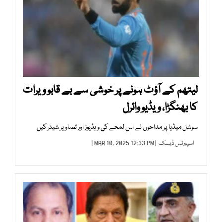
لیتھم کے آؤٹ ہونے پر خوشی سے بے قابو ویرات
کا بھنگڑا، ویڈیو وائرل
سوشل میڈیا پر مداحوں نے اس لمحے کی ویڈیوز اور تصاویر شیئر کیں
اسپورٹس ڈیسک
| MAR 10, 2025 12:33 PM |