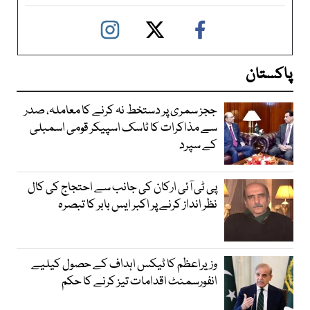
پاکستان
ججز سمری پر دستخط نہ کرنے کا معاملہ، صدر
سے مذاکرات کا ٹاسک اسپیکر قومی اسمبلی
کے سپرد
پی ٹی آئی ارکان کی جانب سے احتجاج کی کال
نظر انداز کرنے پر اکبر ایس بابر کا تبصرہ
وزیراعظم کا ٹیکس اہداف کے حصول کیلیے
انفورسمنٹ اقدامات تیز کرنے کا حکم