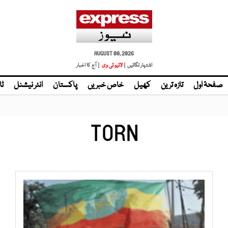
AUGUST 08, 2026
اشتہار لگائیں |
| آج کا اخبار
صفحۂ اول
تازہ ترین
کھیل
خاص خبریں
پاکستان
انٹر نیشنل
ٹا
TORN