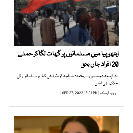
ایتھوپیا میں مسلمانوں پر گھات لگاکر حملے
20 افراد جاں بحق
انتہاپسند عیسائیوں نے متعدد مساجد کو نذر آتش کیا اور مسلمانوں کی
املاک بھی لوٹیں
ویب ڈیسک
| APR 27, 2022 10:31 PM |