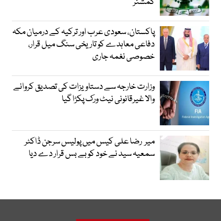
کمشنر
پاکستان، سعودی عرب اور ترکیہ کے درمیان مکہ
دفاعی معاہدے کو تاریخی سنگ میل قرار،
خصوصی نغمہ جاری
وزارت خارجہ سے دستاویزات کی تصدیق کروانے
والا غیرقانونی نیٹ ورک پکڑا گیا
میر رضا علی کیس میں پولیس سرجن ڈاکٹر
سمعیہ سید نے خود کو بے بس قرار دے دیا