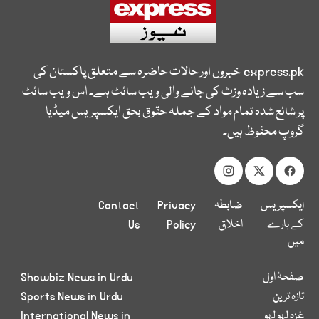
express.pk
خبروں اور حالات حاضرہ سے متعلق پاکستان کی
سب سے زیادہ وزٹ کی جانے والی ویب سائٹ ہے۔ اس ویب سائٹ
پر شائع شدہ تمام مواد کے جملہ حقوق بحق ایکسپریس میڈیا
گروپ محفوظ ہیں۔
ایکسپریس
ضابطہ
Privacy
Contact
کے بارے
اخلاق
Policy
Us
میں
صفحۂ اول
Showbiz News in Urdu
تازہ ترین
Sports News in Urdu
غزہ لہو لہو
International News in