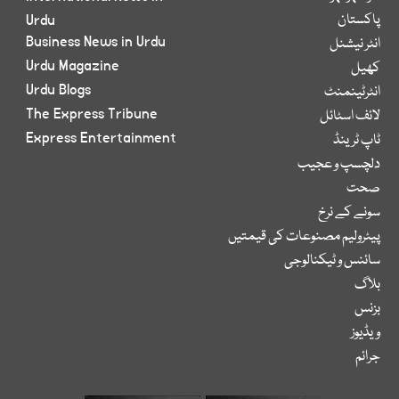
پاکستان
Urdu
Business News in Urdu
انٹر نیشنل
Urdu Magazine
کھیل
Urdu Blogs
انٹرٹینمنٹ
The Express Tribune
لائف اسٹائل
Express Entertainment
ٹاپ ٹرینڈ
دلچسپ و عجیب
صحت
سونے کے نرخ
پیٹرولیم مصنوعات کی قیمتیں
سائنس و ٹیکنالوجی
بلاگ
بزنس
ویڈیوز
جرائم