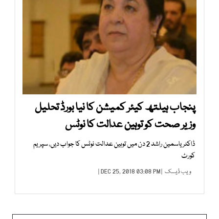
پنجاب ہیلتھ کیئر کمیشن کا نیا بورڈ تحلیل
وزیر صحت کو توہین عدالت کا نوٹس
ڈاکٹر یاسمین راشد 2 دن میں توہین عدالت نوٹس کا جواب دیں، سپریم
کورٹ
ویب ڈیسک
| DEC 25, 2018 03:08 PM |