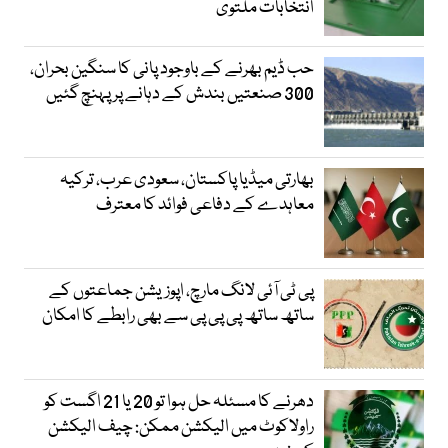
انتخابات ملتوی
حب ڈیم بھرنے کے باوجود پانی کا سنگین بحران،
300 صنعتیں بندش کے دہانے پر پہنچ گئیں
بھارتی میڈیا پاکستان، سعودی عرب، ترکیہ
معاہدے کے دفاعی فوائد کا معترف
پی ٹی آئی لانگ مارچ، اپوزیشن جماعتوں کے
ساتھ ساتھ پی پی پی سے بھی رابطے کا امکان
دھرنے کا مسئلہ حل ہوا تو 20 یا 21 اگست کو
راولاکوٹ میں الیکشن ممکن: چیف الیکشن