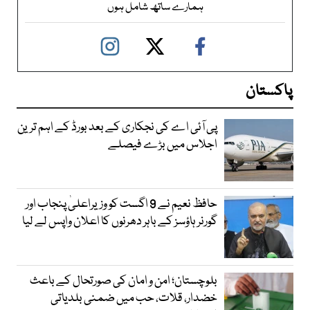
ہمارے ساتھ شامل ہوں
پاکستان
پی آئی اے کی نجکاری کے بعد بورڈ کے اہم ترین
اجلاس میں بڑے فیصلے
حافظ نعیم نے 9 اگست کو وزیراعلیٰ پنجاب اور
گورنر ہاؤسز کے باہر دھرنوں کا اعلان واپس لے لیا
بلوچستان؛ امن و امان کی صورتحال کے باعث
خضدار، قلات، حب میں ضمنی بلدیاتی