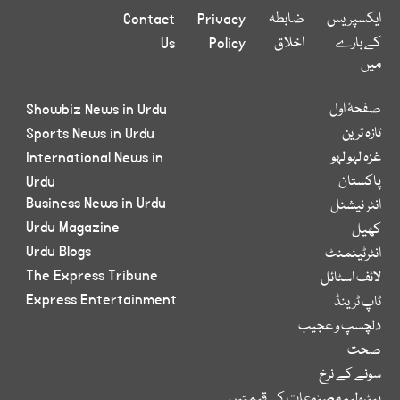
ایکسپریس
ضابطہ
Privacy
Contact
کے بارے
اخلاق
Policy
Us
میں
صفحۂ اول
Showbiz News in Urdu
تازہ ترین
Sports News in Urdu
غزہ لہو لہو
International News in
پاکستان
Urdu
Business News in Urdu
انٹر نیشنل
Urdu Magazine
کھیل
Urdu Blogs
انٹرٹینمنٹ
The Express Tribune
لائف اسٹائل
Express Entertainment
ٹاپ ٹرینڈ
دلچسپ و عجیب
صحت
سونے کے نرخ
پیٹرولیم مصنوعات کی قیمتیں