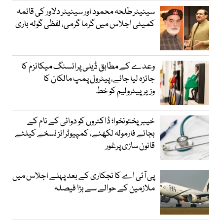
سینیٹر طلحہ محمود اور سینیٹر دلاور کی قائمہ
کمیٹی اجلاس میں گرما گرمی، لفظی گولہ باری
وعدے کے مطابق ڈیلی پرائسنگ میکانزم کا
جائزہ لیا جائے، پیٹرول پمپ مالکان کا
وزیرپیٹرولیم کو خط
خیبرپختونخوا؛ ڈاکٹروں کو دوائی کے نام کے
بجائے فارمولہ لکھنے، کمپیوٹرائز نسخے کیلئے
قانون سازی پرغور
پی آئی اے کا نجکاری کے بعد پہلے اجلاس میں
ملازمین کے حوالے سے بڑا فیصلہ