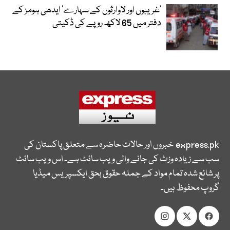
’غریبوں اور لاوارثوں کے سہارے‘ ایدھی ہومز کے
دفتر میں 65 لاکھ روپے کی ڈکیتی
express.pk
خبروں اور حالات حاضرہ سے متعلق پاکستان کی
سب سے زیادہ وزٹ کی جانے والی ویب سائٹ ہے۔ اس ویب سائٹ
پر شائع شدہ تمام مواد کے جملہ حقوق بحق ایکسپریس میڈیا
گروپ محفوظ ہیں۔