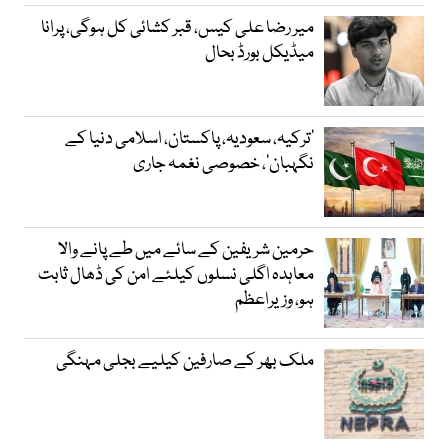
میر رضا علی کیس، قبر کشائی کل ہوگی، پرانا
میڈیکل بورڈ بحال
‘ترکیہ، سعودیہ، پاکستان، اسلامی دنیا کے
نگہبان’، خصوصی نغمہ جاری
حرمین شریفین کے سائے میں طے پانے والا
معاہدہ اگلی نسلوں کیلئے امن کی ڈھال ثابت
ہو، وزیراعظم
ملک بھر کے صارفین کیلیے بجلی مہنگی