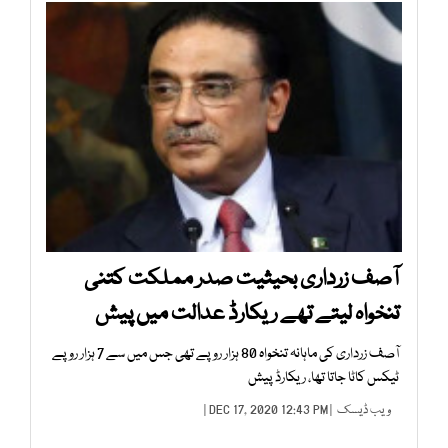
آصف زرداری بحیثیت صدر مملکت کتنی
تنخواہ لیتے تھے ریکارڈ عدالت میں پیش
آصف زرداری کی ماہانہ تنخواہ 80 ہزار روپے تھی جس میں سے 7 ہزار روپے
ٹیکس کاٹا جاتا تھا، ریکارڈ پیش
ویب ڈیسک
| DEC 17, 2020 12:43 PM |