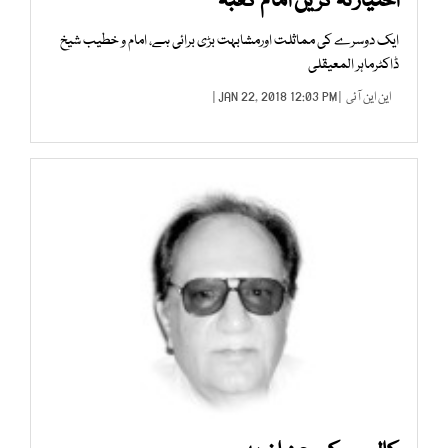
اختیار نہ کریں امام کعبہ
ایک دوسرے کی مماثلت اورمشابہت بڑی برائی ہے، امام و خطیب شیخ
ڈاکٹرماہر المعیقلی
این این آئی
| JAN 22, 2018 12:03 PM |