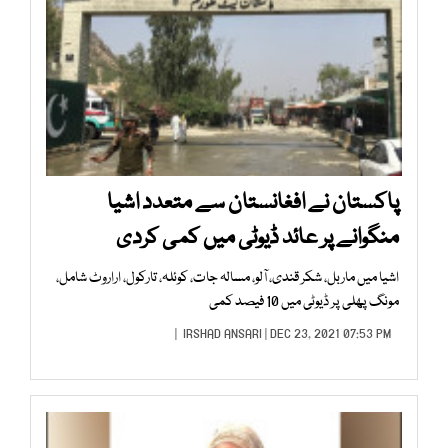
پاکستان نے افغانستان سے متعدد اشیا
منگوانے پر عائد ڈیوٹی میں کمی کردی
اشیا میں ماربل، شکر قندی، آلو، مسالہ جات، کوئلہ، تارکول، اراروٹ شامل،
مونگ پھلی پر ڈیوٹی میں 10 فیصد کمی
IRSHAD ANSARI
| DEC 23, 2021 07:53 PM |