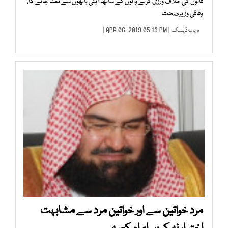
قانون کی خلاف ورزی کرنے والوں کے ساتھ آہنی ہاتھوں سے نمٹا جائے گا،
وفاقی وزیرصحت
ویب ڈیسک
| APR 06, 2019 05:13 PM |
مرد خواتین سے اور خواتین مرد سے مشابہت