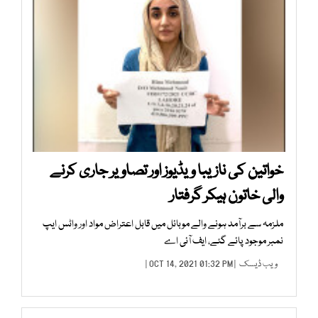
خواتین کی نازیبا ویڈیوز اور تصاویر جاری کرنے
والی خاتون ہیکر گرفتار
ملزمہ سے برآمد ہونے والے موبائل میں قابل اعتراض مواد اور واٹس ایپ
نمبر موجود پائے گئے، ایف آئی اے
ویب ڈیسک
| OCT 14, 2021 01:32 PM |