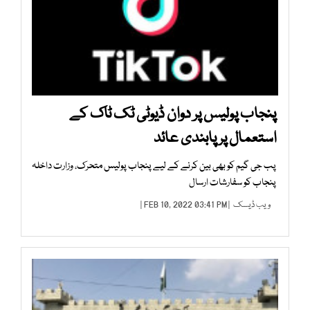
پنجاب پولیس پر دوان ڈیوٹی ٹک ٹاک کے
استعمال پر پابندی عائد
پب جی گیم کو بھی بین کرنے کے لیے پنجاب پولیس متحرک، وزارت داخلہ
پنجاب کو سفارشات ارسال
ویب ڈیسک
| FEB 10, 2022 03:41 PM |