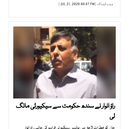
ویب ڈیسک
| JUL 21, 2020 08:47 PM |
راؤ انوار نے سندھ حکومت سے سیکیورٹی مانگ
لی
جان کو خطرات لاحق ہیں پولیس سیکیورٹی فراہم کی جائے، راؤ انوار