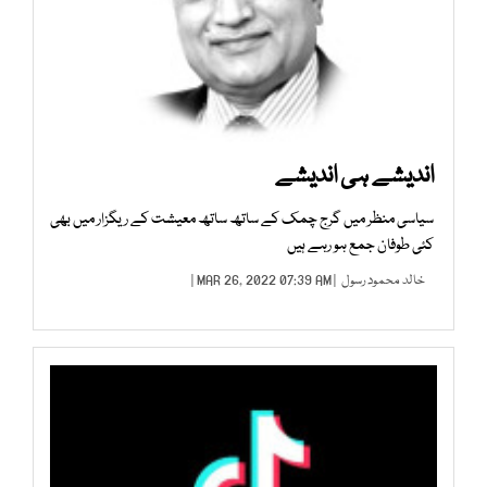
اندیشے ہی اندیشے
سیاسی منظر میں گرج چمک کے ساتھ ساتھ معیشت کے ریگزار میں بھی
کئی طوفان جمع ہو رہے ہیں
خالد محمود رسول
| MAR 26, 2022 07:39 AM |