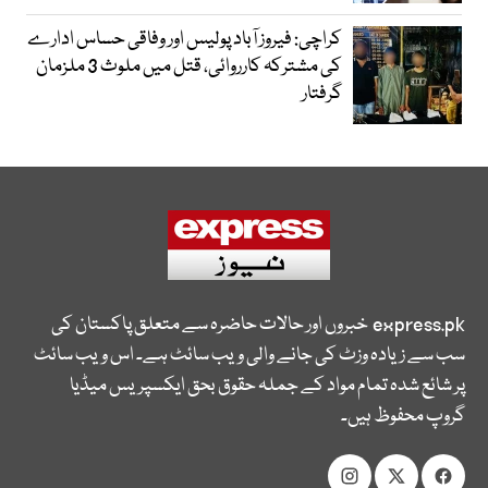
کراچی: فیروز آباد پولیس اور وفاقی حساس ادارے
کی مشترکہ کارروائی، قتل میں ملوث 3 ملزمان
گرفتار
express.pk
خبروں اور حالات حاضرہ سے متعلق پاکستان کی
سب سے زیادہ وزٹ کی جانے والی ویب سائٹ ہے۔ اس ویب سائٹ
پر شائع شدہ تمام مواد کے جملہ حقوق بحق ایکسپریس میڈیا
گروپ محفوظ ہیں۔