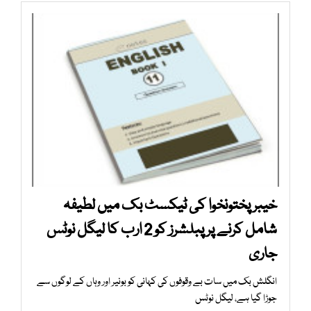
خیبرپختونخوا کی ٹیکسٹ بک میں لطیفہ
شامل کرنے پر پبلشرز کو 2 ارب کا لیگل نوٹس
جاری
انگلش بک میں سات بے وقوفوں کی کہانی کو بونیر اور وہاں کے لوگوں سے
جوڑا گیا ہے، لیگل نوٹس