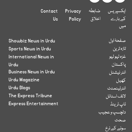
ایکسپریس
ضابطہ
Privacy
Contact
کے بارے
اخلاق
Policy
Us
میں
صفحۂ اول
Showbiz News in Urdu
تازہ ترین
Sports News in Urdu
غزہ لہو لہو
International News in
پاکستان
Urdu
Business News in Urdu
انٹر نیشنل
Urdu Magazine
کھیل
Urdu Blogs
انٹرٹینمنٹ
The Express Tribune
لائف اسٹائل
Express Entertainment
ٹاپ ٹرینڈ
دلچسپ و عجیب
صحت
سونے کے نرخ