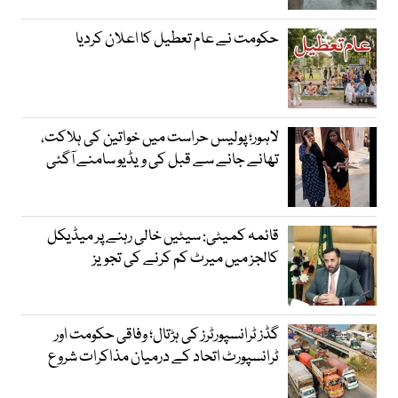
حکومت نے عام تعطیل کا اعلان کردیا
لاہور؛ پولیس حراست میں خواتین کی ہلاکت،
تھانے جانے سے قبل کی ویڈیو سامنے آگئی
قائمہ کمیٹی: سیٹیں خالی رہنے پر میڈیکل
کالجز میں میرٹ کم کرنے کی تجویز
گڈز ٹرانسپورٹرز کی ہڑتال؛ وفاقی حکومت اور
ٹرانسپورٹ اتحاد کے درمیان مذاکرات شروع