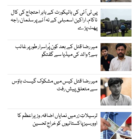
پی ٹی آئی کی ہائیکورٹ کے باہر احتجاج کی کال
ناکام، اراکین اسمبلی کے نہ آنے پر سلمان راجہ
پھٹ پڑے
میر رضا قتل کے بعد کون پُراسرار طور پر غائب
ہے؟ والد کی میڈیا سے گفتگو
میر رضا قتل کیس میں مشکوک گیسٹ ہاؤس
سے متعلق پیش رفت
ترسیلاتِ زر میں نمایاں اضافہ، وزیراعظم کا
اوورسیز پاکستانیوں کو خراجِ تحسین