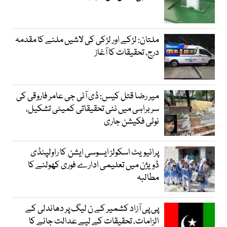
ملتان: لڑکے اور لڑکی کی لاشیں ملنے کا مقدمہ
درج، تحقیقات کا آغاز
میر رضا قتل کیس: ڈی آئی جی عامر فاروقی کی
سربراہی میں نئی تحقیقاتی کمیٹی تشکیل،
نوٹی فکیشن جاری
پرائیویٹ اسکولز ایسوسی ایشن کا راولپنڈی
ڈویژن میں تعلیمی ادارے فوری کھولنے کا
مطالبہ
پی پی آزاد کشمیر کے ن لیگ پر دھاندلی کے
الزامات، تحقیقات کے لیے عدالت جانے کا