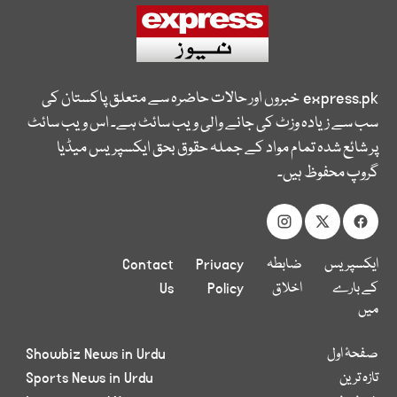
express.pk
خبروں اور حالات حاضرہ سے متعلق پاکستان کی
سب سے زیادہ وزٹ کی جانے والی ویب سائٹ ہے۔ اس ویب سائٹ
پر شائع شدہ تمام مواد کے جملہ حقوق بحق ایکسپریس میڈیا
گروپ محفوظ ہیں۔
ایکسپریس
ضابطہ
Privacy
Contact
کے بارے
اخلاق
Policy
Us
میں
صفحۂ اول
Showbiz News in Urdu
تازہ ترین
Sports News in Urdu