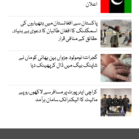
اعلان
پاکستان سے افغانستان میں ہتھیاروں کی
اسمگلنگ کا افغان طالبان کا دعویٰ بے بنیاد،
حقائق کے منافی قرار
گجرات؛ نومولود جڑواں بہن بھائی کو ماں نے
شاپنگ بیگ میں ڈال کر پھینک دیا
کراچی ایئرپورٹ پر مسافر سے لاکھوں روپے
مالیت کا الیکٹرانک سامان برآمد