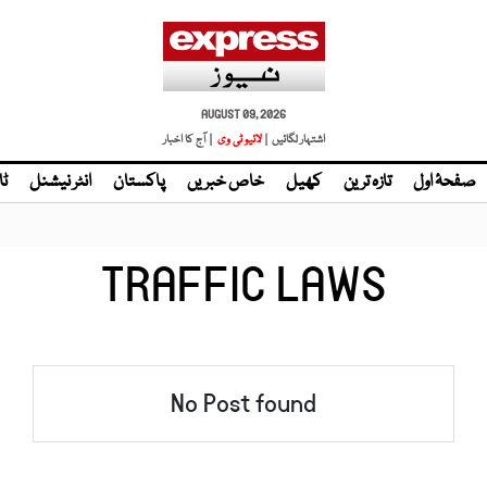
AUGUST 09, 2026
اشتہار لگائیں |
| آج کا اخبار
صفحۂ اول
تازہ ترین
کھیل
خاص خبریں
پاکستان
انٹر نیشنل
ٹا
TRAFFIC LAWS
No Post found