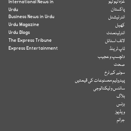
غزہ لہو لہو
International News in
پاکستان
Urdu
Business News in Urdu
انٹر نیشنل
Urdu Magazine
کھیل
Urdu Blogs
انٹرٹینمنٹ
The Express Tribune
لائف اسٹائل
Express Entertainment
ٹاپ ٹرینڈ
دلچسپ و عجیب
صحت
سونے کے نرخ
پیٹرولیم مصنوعات کی قیمتیں
سائنس و ٹیکنالوجی
بلاگ
بزنس
ویڈیوز
جرائم