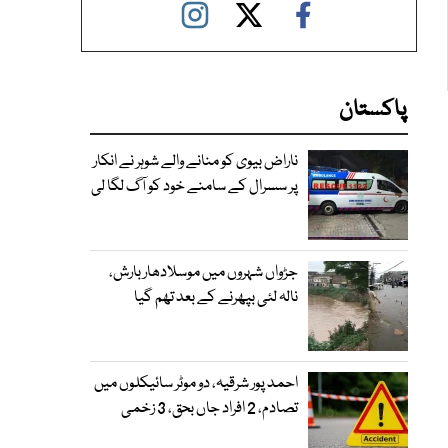
پاکستان
ناراض بیوی کو منانے والے شوہر نے انکار
پر سسرال کے سامنے خود کو آگ لگا لی
جڑواں شہروں میں موسلادھار بارش،
نالہ لئی بپھرنے کے بعد تھم گیا
احمد پور شرقیہ، دو موٹر سائیکلوں میں
تصادم، 2 افراد جاں بحق، 3 زخمی