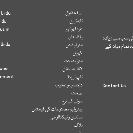
صفحۂ اول
 Urdu
تازہ ترین
rdu
غزہ لہو لہو
ws in
پاکستان
کی سب سے زیادہ
 Urdu
انٹر نیشنل
 تمام مواد کے
کھیل
انٹرٹینمنٹ
bune
لائف اسٹائل
inment
ٹاپ ٹرینڈ
دلچسپ و عجیب
Contact Us
صحت
سونے کے نرخ
پیٹرولیم مصنوعات کی قیمتیں
سائنس و ٹیکنالوجی
بلاگ