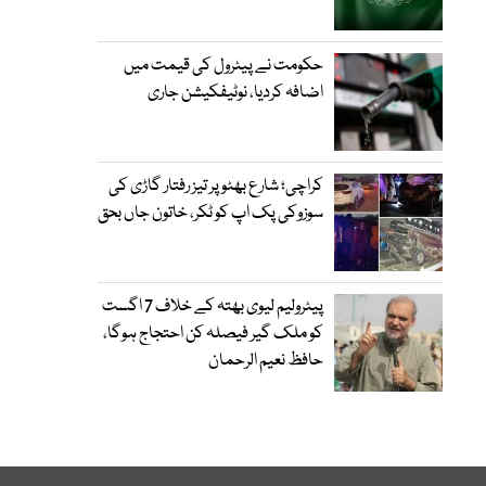
حکومت نے پیٹرول کی قیمت میں
اضافہ کردیا، نوٹیفکیشن جاری
کراچی؛ شارع بھٹو پر تیز رفتار گاڑی کی
سوزوکی پک اپ کو ٹکر، خاتون جاں بحق
پیٹرولیم لیوی بھتہ کے خلاف 7 اگست
کو ملک گیر فیصلہ کن احتجاج ہوگا،
حافظ نعیم الرحمان