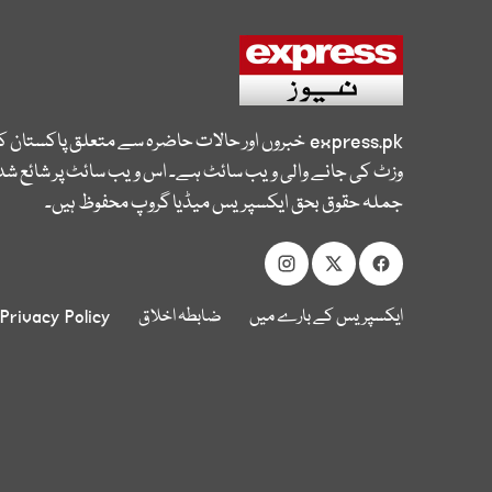
express.pk
خبروں اور حالات حاضرہ سے متعلق پاکستان 
وزٹ کی جانے والی ویب سائٹ ہے۔ اس ویب سائٹ پر شائع شدہ
جملہ حقوق بحق ایکسپریس میڈیا گروپ محفوظ ہیں۔
ایکسپریس کے بارے میں
ضابطہ اخلاق
Privacy Policy