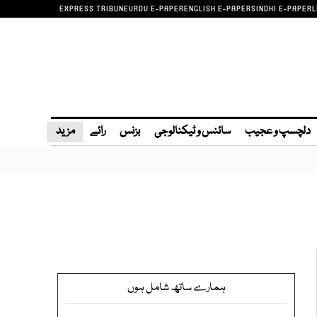
EXPRESS TRIBUNE
URDU E-PAPER
ENGLISH E-PAPER
SINDHI E-PAPER
L
دلچسپ و عجیب
سائنس و ٹیکنالوجی
بزنس
رائے
مزید
ہمارے ساتھ شامل ہوں