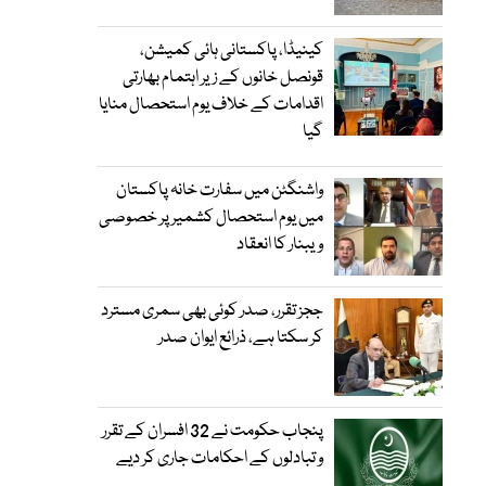
کینیڈا، پاکستانی ہائی کمیشن،
قونصل خانوں کے زیر اہتمام بھارتی
اقدامات کے خلاف یوم استحصال منایا
گیا
واشنگٹن میں سفارت خانہ پاکستان
میں یوم استحصال کشمیر پر خصوصی
ویبنار کا انعقاد
ججز تقرر، صدر کوئی بھی سمری مسترد
کر سکتا ہے، ذرائع ایوان صدر
پنجاب حکومت نے 32 افسران کے تقرر
و تبادلوں کے احکامات جاری کر دیے