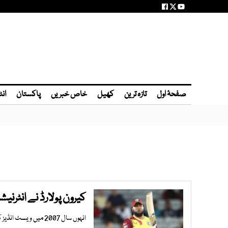
صفحۂ اول
تازہ ترین
کھیل
خاص خبریں
پاکستان
انٹ
کیرون پولارڈ نے انٹرن
انہوں سال 2007 میں ویسٹ انڈیز کیلئے ڈیبیو کیا تھا