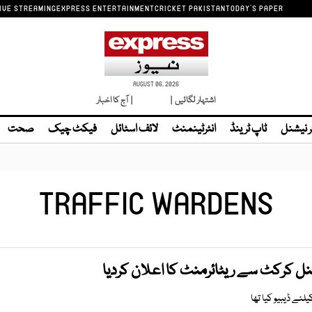
IVE STREAMING
EXPRESS ENTERTAINMENT
CRICKET PAKISTAN
TODAY'S PAPER
AUGUST 06, 2026
اشتہار لگائیں |
لائیو ٹی وی
| آج کا اخبار
ر نیشنل
ٹاپ ٹرینڈ
انٹرٹینمنٹ
لائف اسٹائل
فیکٹ چیک
صحت
TRAFFIC WARDENS
یشنل کرکٹ سے ریٹائرمنٹ کا اعلان کردیا