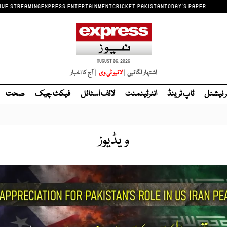
IVE STREAMING
EXPRESS ENTERTAINMENT
CRICKET PAKISTAN
TODAY'S PAPER
AUGUST 06, 2026
اشتہار لگائیں |
لائیو ٹی وی
| آج کا اخبار
ر نیشنل
ٹاپ ٹرینڈ
انٹرٹینمنٹ
لائف اسٹائل
فیکٹ چیک
صحت
ویڈیوز