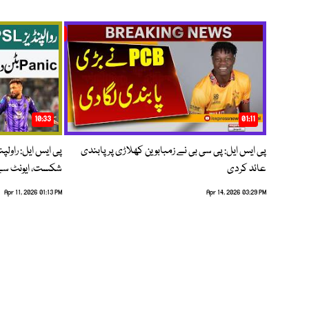
10:33
01:11
پی ایس ایل: پی سی بی نے زمبابوین کھلاڑی پر پابندی
پی ایس ایل: راول
عائد کردی
شکست، ایونٹ سے 
Apr 11, 2026 01:13 PM
Apr 14, 2026 03:29 PM