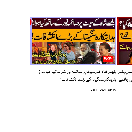
05:34
سے پہلے
بلھے شاہ کے سیٹ پر صائمہ نور کے ساتھ کیا ہوا؟
ں جانتے
ہدایتکار سنگیتا کے بڑے انکشافات!
Dec 14, 2025 10:44 PM