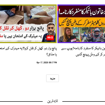
09:12
ون بائیکر کا منفرد کارنامہ! یورپ سے
پانچ ہزار دو، کھل کر نقل کرو!! یہ میٹرک کے امت
فر کر کے وطن پہنچ گئیں
یا مذاق؟
Apr 17, 2026 08:17 PM
مزید
تازہ ترین