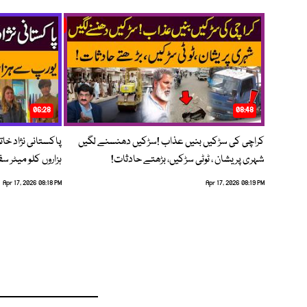
06:28
08:48
کراچی کی سڑکیں بنیں عذاب !سڑکیں دھنسنے لگیں
پاکستانی نژاد خات
شہری پریشان ، ٹوٹی سڑکیں، بڑھتے حادثات!
ہزاروں کلو میٹر س
Apr 17, 2026 08:18 PM
Apr 17, 2026 08:19 PM