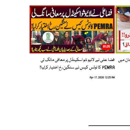
01:35
حان میں
فضا علی نے لائیو شو اسکینڈل پر معافی مانگ لی
PEMRA کا نوٹس کیس نے سنگین رخ اختیار کرلیا!
Apr 17, 2026 12:25 AM