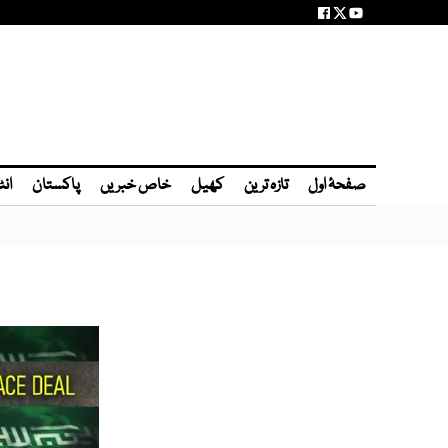
صفحۂ اول
تازہ ترین
کھیل
خاص خبریں
پاکستان
انٹ