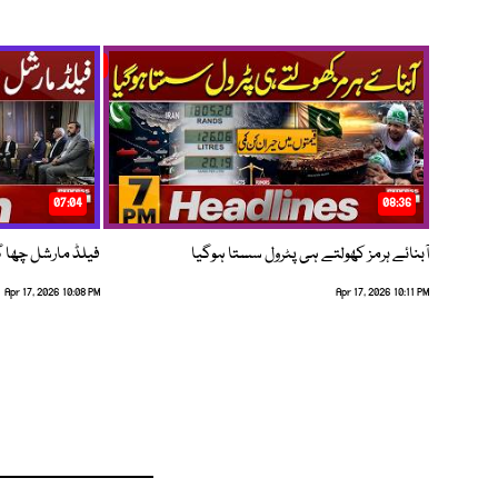
07:04
08:36
آبنائے ہرمز کھولتے ہی پٹرول سستا ہوگیا
فیلڈ مارشل چھا گئے
Apr 17, 2026 10:08 PM
Apr 17, 2026 10:11 PM