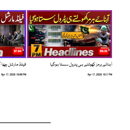
07:04
08:36
آبنائے ہرمز کھولتے ہی پٹرول سستا ہوگیا
فیلڈ مارشل چھا گئے
Apr 17, 2026 10:08 PM
Apr 17, 2026 10:11 PM