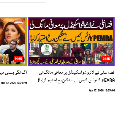
14:05
01:35
فضا علی نے لائیو شو اسکینڈل پر معافی مانگ لی
آگ لگی بستی می
PEMRA کا نوٹس کیس نے سنگین رخ اختیار کرلیا!
Apr 13, 2026 10:38 PM
Apr 17, 2026 12:25 AM