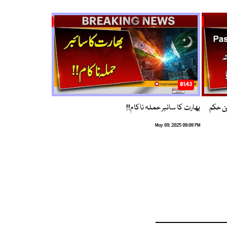
01:43
م ترین حکم
بھارت کا سائبر حملہ ناکام!!
May 09, 2025 08:08 PM