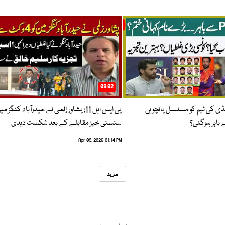
09:02
پنڈی کی ٹیم کو مسلسل پانچویں
پی ایس ایل 11: پشاور زلمی نے حیدرآباد کنگز م
باہر ہوگئی؟
سنسنی خیز مقابلے کے بعد شکست دیدی
Apr 09, 2026 01:14 PM
مزید