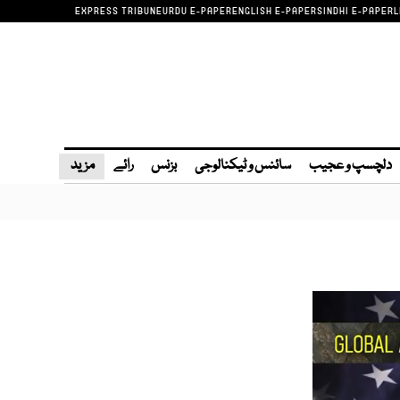
EXPRESS TRIBUNE
URDU E-PAPER
ENGLISH E-PAPER
SINDHI E-PAPER
L
دلچسپ و عجیب
سائنس و ٹیکنالوجی
بزنس
رائے
مزید