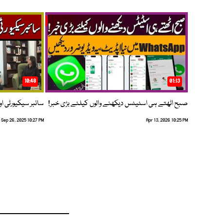
10:48
01:13
صبح اٹھتے ہی اسٹیٹس دیکھنے والوں کیلئے بڑی خبر!
سائبر سیکیورٹی اور
Sep 26, 2025 10:27 PM
Apr 13, 2026 10:25 PM