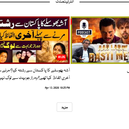
انٹرٹینمنٹ
01:35
ں
آشہ بھوسلے کا پاکستان سے رشتہ کیا؟ مرنے 
آخری الفاظ کیا تھے؟ وہ راز جو بہت سے لوگ نہی
Apr 13, 2026 10:25 PM
مزید