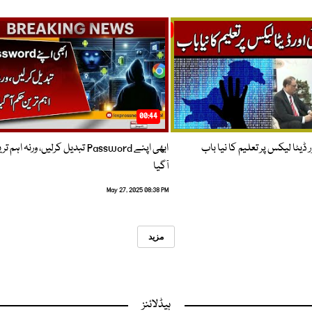
00:44
 ڈیٹا لیکس پر تعلیم کا نیا باب
ابھی اپنے Password تبدیل کرلیں، ورنہ اہ
آگیا
May 27, 2025 08:38 PM
مزید
ہیڈلائنز