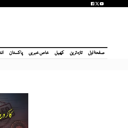
صفحۂ اول
تازہ ترین
کھیل
خاص خبریں
پاکستان
انٹ