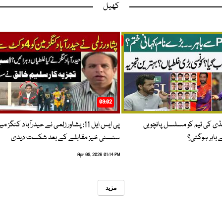
کھیل
09:02
پنڈی کی ٹیم کو مسلسل پانچویں
پی ایس ایل 11: پشاور زلمی نے حیدرآباد کنگز م
باہر ہوگئی؟
سنسنی خیز مقابلے کے بعد شکست دیدی
Apr 09, 2026 01:14 PM
مزید