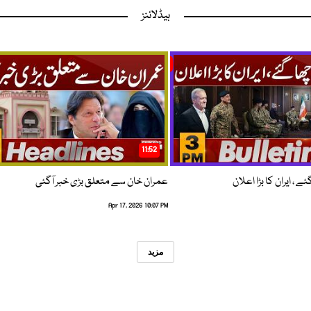
ہیڈلائنز
11:52
 ، ایران کا بڑا اعلان
عمران خان سے متعلق بڑی خبر آگئی
Apr 17, 2026 10:07 PM
مزید