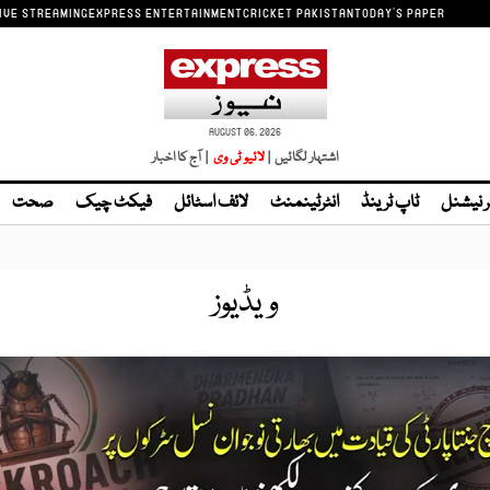
IVE STREAMING
EXPRESS ENTERTAINMENT
CRICKET PAKISTAN
TODAY'S PAPER
AUGUST 06, 2026
اشتہار لگائیں |
| آج کا اخبار
ر نیشنل
ٹاپ ٹرینڈ
انٹرٹینمنٹ
لائف اسٹائل
فیکٹ چیک
صحت
ویڈیوز