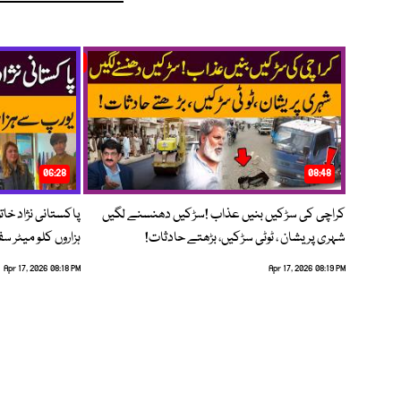
06:28
08:48
کراچی کی سڑکیں بنیں عذاب !سڑکیں دھنسنے لگیں
پاکستانی نژاد خات
شہری پریشان ، ٹوٹی سڑکیں، بڑھتے حادثات!
ہزاروں کلو میٹر س
Apr 17, 2026 08:18 PM
Apr 17, 2026 08:19 PM