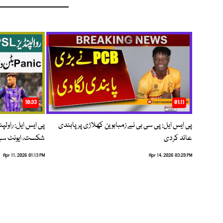
10:33
01:11
پی ایس ایل: پی سی بی نے زمبابوین کھلاڑی پر پابندی
پی ایس ایل: راول
عائد کردی
شکست، ایونٹ سے 
Apr 11, 2026 01:13 PM
Apr 14, 2026 03:29 PM