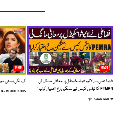
14:05
01:35
فضا علی نے لائیو شو اسکینڈل پر معافی مانگ لی
آگ لگی بستی می
PEMRA کا نوٹس کیس نے سنگین رخ اختیار کرلیا!
Apr 13, 2026 10:38 PM
Apr 17, 2026 12:25 AM