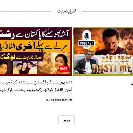
انٹرٹینمنٹ
01:35
ں
آشہ بھوسلے کا پاکستان سے رشتہ کیا؟ مرنے 
آخری الفاظ کیا تھے؟ وہ راز جو بہت سے لوگ نہی
Apr 13, 2026 10:25 PM
مزید