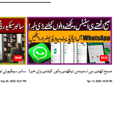
10:48
01:13
صبح اٹھتے ہی اسٹیٹس دیکھنے والوں کیلئے بڑی خبر!
سائبر سیکیورٹی اور
Sep 26, 2025 10:27 PM
Apr 13, 2026 10:25 PM