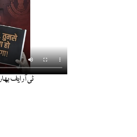
ٹی آر ایف بھا