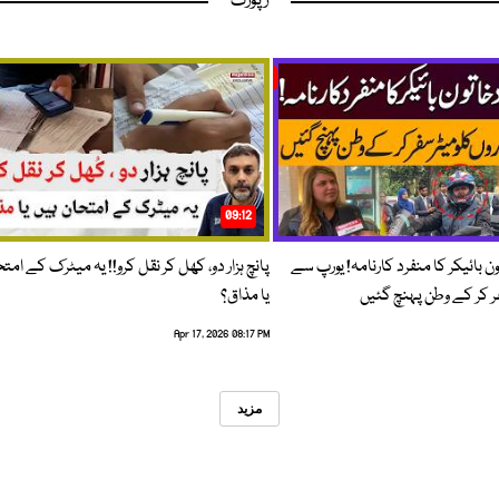
رپورٹ
09:12
ون بائیکر کا منفرد کارنامہ! یورپ سے
پانچ ہزار دو، کھل کر نقل کرو!! یہ میٹرک کے امت
فر کر کے وطن پہنچ گئیں
یا مذاق؟
Apr 17, 2026 08:17 PM
مزید