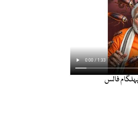
 پہلگام فالس