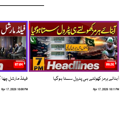
07:04
08:36
آبنائے ہرمز کھولتے ہی پٹرول سستا ہوگیا
فیلڈ مارشل چھا گئے
Apr 17, 2026 10:08 PM
Apr 17, 2026 10:11 PM