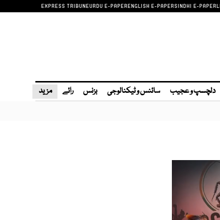
EXPRESS TRIBUNE
URDU E-PAPER
ENGLISH E-PAPER
SINDHI E-PAPER
L
دلچسپ و عجیب
سائنس و ٹیکنالوجی
بزنس
رائے
مزید