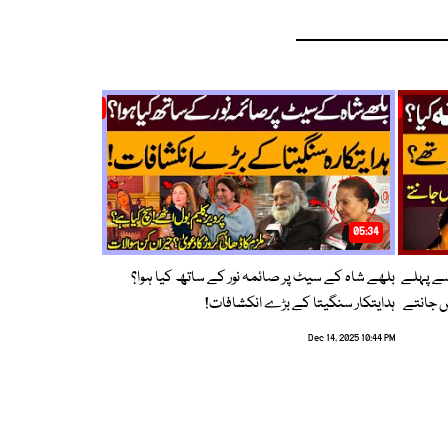
05:34
سے پہلے
بلھے شاہ کے سیٹ پر صائمہ نور کے ساتھ کیا ہوا؟
ں جانتے
ہدایتکار سنگیتا کے بڑے انکشافات!
Dec 14, 2025 10:44 PM