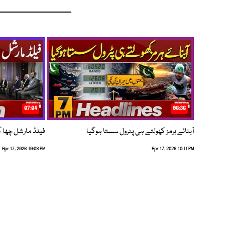
07:04
08:36
آبنائے ہرمز کھولتے ہی پٹرول سستا ہوگیا
فیلڈ مارشل چھا گئے
Apr 17, 2026 10:08 PM
Apr 17, 2026 10:11 PM