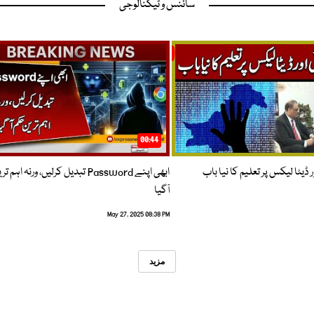
سائنس و ٹیکنالوجی
00:44
 ڈیٹا لیکس پر تعلیم کا نیا باب
ابھی اپنے Password تبدیل کرلیں، ورنہ اہ
آگیا
May 27, 2025 08:38 PM
مزید