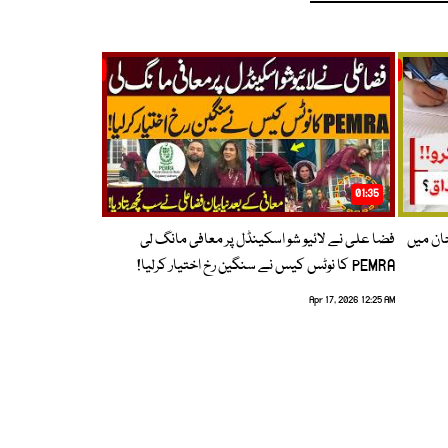
01:35
حان میں
فضا علی نے لائیو شو اسکینڈل پر معافی مانگ لی
PEMRA کا نوٹس کیس نے سنگین رخ اختیار کرلیا!
Apr 17, 2026 12:25 AM