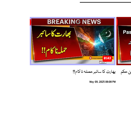
01:43
م ترین حکم
بھارت کا سائبر حملہ ناکام!!
May 09, 2025 08:08 PM