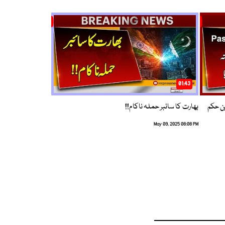
01:43
م ترین حکم
بھارت کا سائبر حملہ ناکام!!
May 09, 2025 08:08 PM