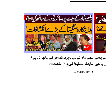
05:34
سے پہلے
بلھے شاہ کے سیٹ پر صائمہ نور کے ساتھ کیا ہوا؟
ں جانتے
ہدایتکار سنگیتا کے بڑے انکشافات!
Dec 14, 2025 10:44 PM