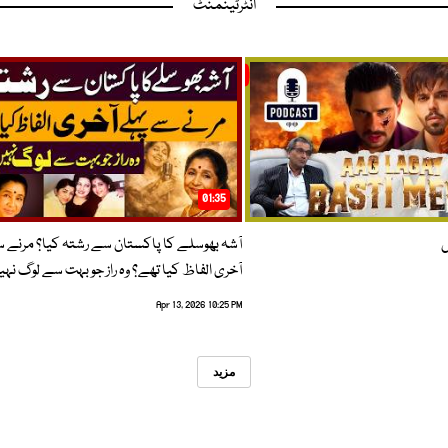
انٹرٹینمنٹ
01:35
ں
آشہ بھوسلے کا پاکستان سے رشتہ کیا؟ مرنے 
آخری الفاظ کیا تھے؟ وہ راز جو بہت سے لوگ نہی
Apr 13, 2026 10:25 PM
مزید