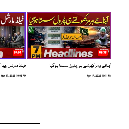
07:04
08:36
آبنائے ہرمز کھولتے ہی پٹرول سستا ہوگیا
فیلڈ مارشل چھا گئے
Apr 17, 2026 10:08 PM
Apr 17, 2026 10:11 PM