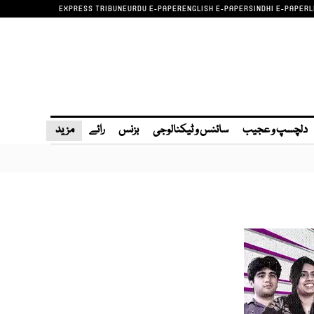
EXPRESS TRIBUNE
URDU E-PAPER
ENGLISH E-PAPER
SINDHI E-PAPER
L
دلچسپ و عجیب
سائنس و ٹیکنالوجی
بزنس
رائے
مزید