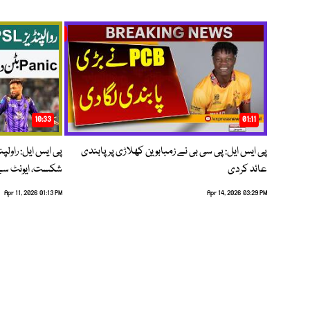
10:33
01:11
پی ایس ایل: پی سی بی نے زمبابوین کھلاڑی پر پابندی
پی ایس ایل: راول
عائد کردی
شکست، ایونٹ سے 
Apr 11, 2026 01:13 PM
Apr 14, 2026 03:29 PM