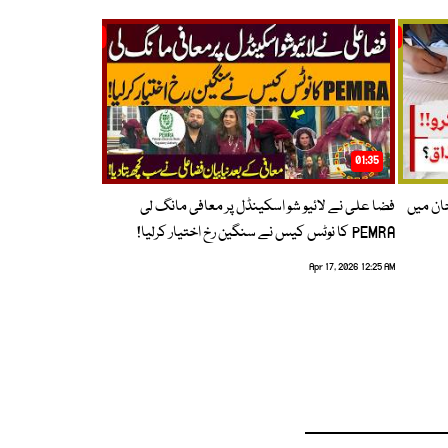
01:35
حان میں
فضا علی نے لائیو شو اسکینڈل پر معافی مانگ لی
PEMRA کا نوٹس کیس نے سنگین رخ اختیار کرلیا!
Apr 17, 2026 12:25 AM