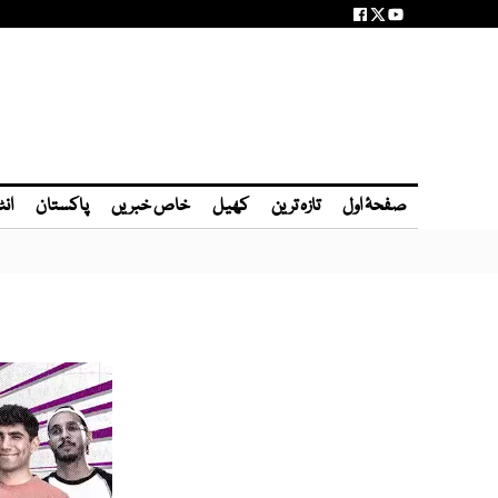
صفحۂ اول
تازہ ترین
کھیل
خاص خبریں
پاکستان
انٹ