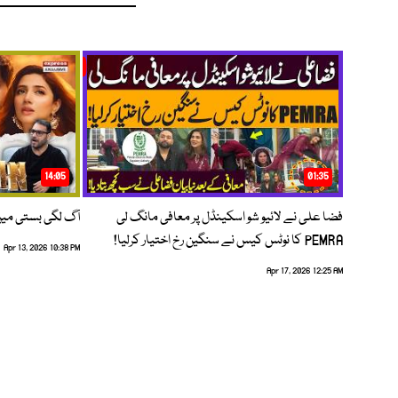
14:05
01:35
فضا علی نے لائیو شو اسکینڈل پر معافی مانگ لی
آگ لگی بستی می
PEMRA کا نوٹس کیس نے سنگین رخ اختیار کرلیا!
Apr 13, 2026 10:38 PM
Apr 17, 2026 12:25 AM