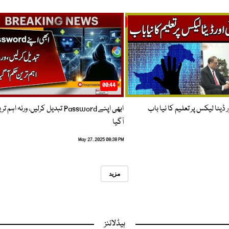
00:44
 ڈیٹا لیکس پر تعلیم کا نیا باب
ابھی اپنے Password تبدیل کرلیں، ورنہ اہ
آگیا
May 27, 2025 08:38 PM
مزید
ہیڈلائنز