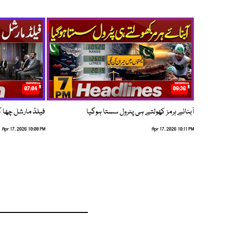
07:04
08:36
آبنائے ہرمز کھولتے ہی پٹرول سستا ہوگیا
فیلڈ مارشل چھا گئے
Apr 17, 2026 10:08 PM
Apr 17, 2026 10:11 PM