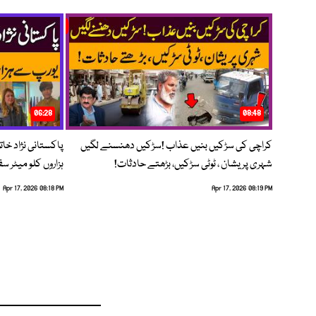
06:28
08:48
کراچی کی سڑکیں بنیں عذاب !سڑکیں دھنسنے لگیں
پاکستانی نژاد خات
شہری پریشان ، ٹوٹی سڑکیں، بڑھتے حادثات!
ہزاروں کلو میٹر س
Apr 17, 2026 08:18 PM
Apr 17, 2026 08:19 PM