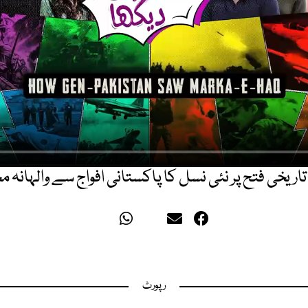
ریخی فتح پر نئی نسل کا پاکستانی افواج سے والہانہ 
رپورٹ