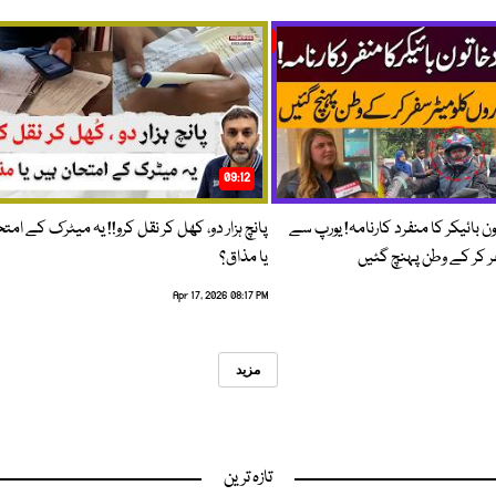
09:12
ون بائیکر کا منفرد کارنامہ! یورپ سے
پانچ ہزار دو، کھل کر نقل کرو!! یہ میٹرک کے امت
فر کر کے وطن پہنچ گئیں
یا مذاق؟
Apr 17, 2026 08:17 PM
مزید
تازہ ترین