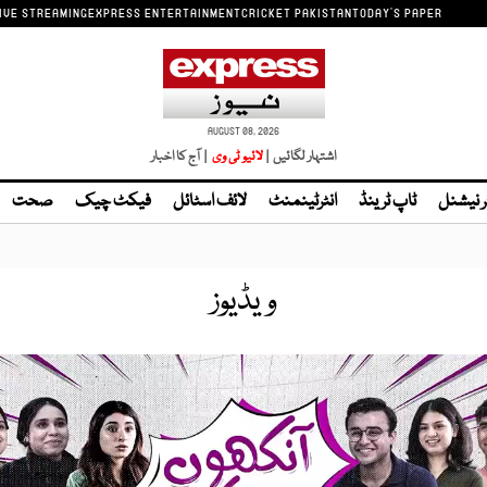
IVE STREAMING
EXPRESS ENTERTAINMENT
CRICKET PAKISTAN
TODAY'S PAPER
AUGUST 08, 2026
اشتہار لگائیں |
لائیو ٹی وی
| آج کا اخبار
ر نیشنل
ٹاپ ٹرینڈ
انٹرٹینمنٹ
لائف اسٹائل
فیکٹ چیک
صحت
ویڈیوز