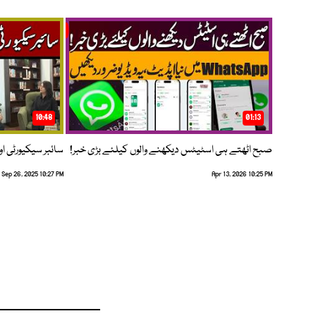
10:48
01:13
صبح اٹھتے ہی اسٹیٹس دیکھنے والوں کیلئے بڑی خبر!
سائبر سیکیورٹی اور
Sep 26, 2025 10:27 PM
Apr 13, 2026 10:25 PM