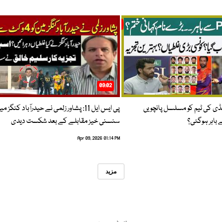
09:02
پنڈی کی ٹیم کو مسلسل پانچویں
پی ایس ایل 11: پشاور زلمی نے حیدرآباد کنگز م
باہر ہوگئی؟
سنسنی خیز مقابلے کے بعد شکست دیدی
Apr 09, 2026 01:14 PM
مزید