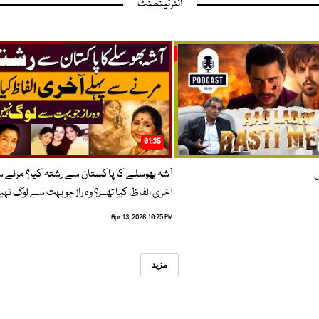
انٹرٹینمنٹ
01:35
ں
آشہ بھوسلے کا پاکستان سے رشتہ کیا؟ مرنے 
آخری الفاظ کیا تھے؟ وہ راز جو بہت سے لوگ نہی
Apr 13, 2026 10:25 PM
مزید