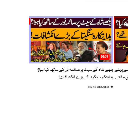
05:34
سے پہلے
بلھے شاہ کے سیٹ پر صائمہ نور کے ساتھ کیا ہوا؟
ں جانتے
ہدایتکار سنگیتا کے بڑے انکشافات!
Dec 14, 2025 10:44 PM