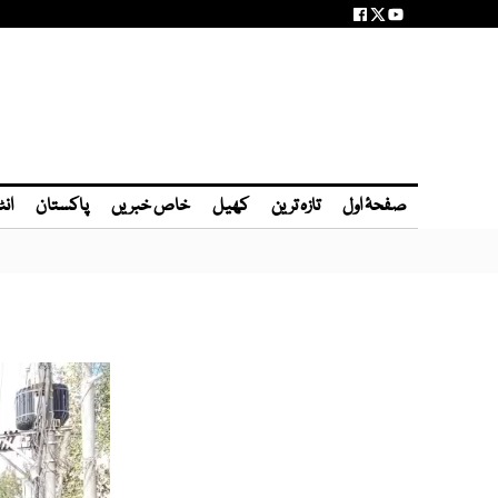
صفحۂ اول
تازہ ترین
کھیل
خاص خبریں
پاکستان
انٹ