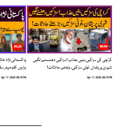
06:28
08:48
کراچی کی سڑکیں بنیں عذاب !سڑکیں دھنسنے لگیں
پاکستانی نژاد خات
شہری پریشان ، ٹوٹی سڑکیں، بڑھتے حادثات!
ہزاروں کلو میٹر س
Apr 17, 2026 08:18 PM
Apr 17, 2026 08:19 PM