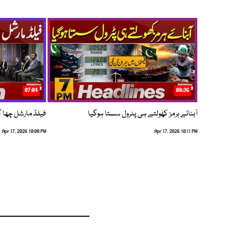
07:04
08:36
آبنائے ہرمز کھولتے ہی پٹرول سستا ہوگیا
فیلڈ مارشل چھا گئے
Apr 17, 2026 10:08 PM
Apr 17, 2026 10:11 PM