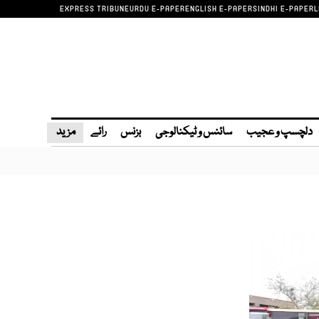
EXPRESS TRIBUNE
URDU E-PAPER
ENGLISH E-PAPER
SINDHI E-PAPER
L
دلچسپ و عجیب
سائنس و ٹیکنالوجی
بزنس
رائے
مزید