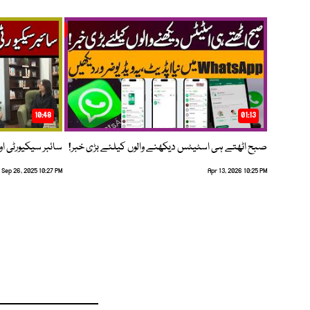
10:48
01:13
صبح اٹھتے ہی اسٹیٹس دیکھنے والوں کیلئے بڑی خبر!
سائبر سیکیورٹی اور
Sep 26, 2025 10:27 PM
Apr 13, 2026 10:25 PM