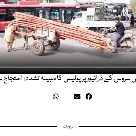
س سروس کے ڈرائیور پر پولیس کا مبینہ تشدد، احتجاج
رپورٹ