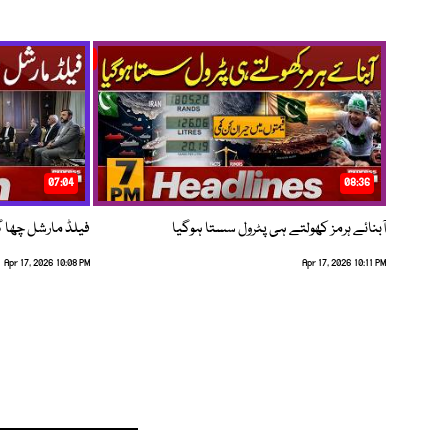
07:04
08:36
آبنائے ہرمز کھولتے ہی پٹرول سستا ہوگیا
فیلڈ مارشل چھا گئے
Apr 17, 2026 10:08 PM
Apr 17, 2026 10:11 PM