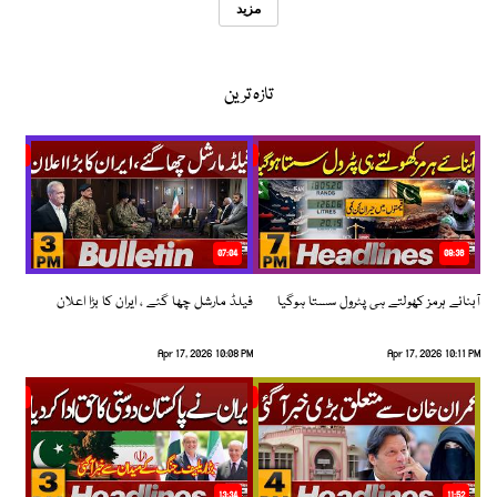
مزید
تازہ ترین
07:04
08:36
آبنائے ہرمز کھولتے ہی پٹرول سستا ہوگیا
فیلڈ مارشل چھا گئے ، ایران کا بڑا اعلان
Apr 17, 2026 10:08 PM
Apr 17, 2026 10:11 PM
13:34
11:52