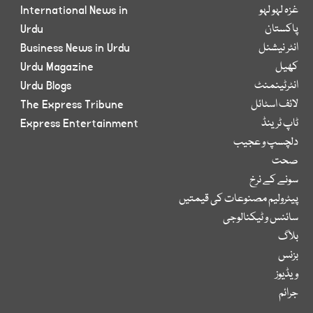
غزہ لہو لہو
International News in
پاکستان
Urdu
انٹر نیشنل
Business News in Urdu
کھیل
Urdu Magazine
انٹرٹینمنٹ
Urdu Blogs
لائف اسٹائل
The Express Tribune
ٹاپ ٹرینڈ
Express Entertainment
دلچسپ و عجیب
صحت
سونے کے نرخ
پیٹرولیم مصنوعات کی قیمتیں
سائنس و ٹیکنالوجی
بلاگ
بزنس
ویڈیوز
جرائم