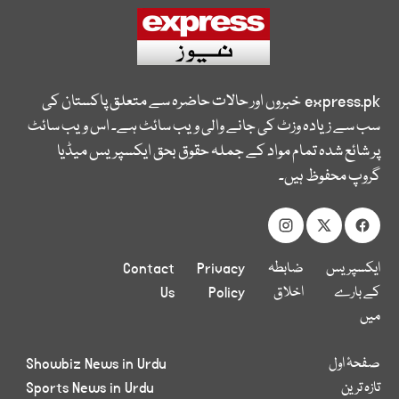
express.pk
خبروں اور حالات حاضرہ سے متعلق پاکستان کی
سب سے زیادہ وزٹ کی جانے والی ویب سائٹ ہے۔ اس ویب سائٹ
پر شائع شدہ تمام مواد کے جملہ حقوق بحق ایکسپریس میڈیا
گروپ محفوظ ہیں۔
ایکسپریس
ضابطہ
Privacy
Contact
کے بارے
اخلاق
Policy
Us
میں
صفحۂ اول
Showbiz News in Urdu
تازہ ترین
Sports News in Urdu