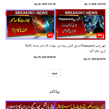
Sep 26, 2025 10:27 PM
Apr 13, 2026 10:25 PM
01:43
00:44
ابھی اپنے Password تبدیل کرلیں، ورنہ اہم
بھارت کا سائبر حملہ ناکام!!
ترین حکم آگیا
May 09, 2025 08:08 PM
May 27, 2025 08:38 PM
مزید
ہیڈلائنز