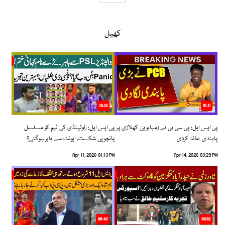
کھیل
10:33
01:11
پی ایس ایل: پی سی بی نے زمبابوین کھلاڑی پر
پی ایس ایل: راولپنڈی کی ٹیم کو مسلسل
پابندی عائد کردی
پانچویں شکست، ایونٹ سے باہر ہوگئی؟
Apr 11, 2026 01:13 PM
Apr 14, 2026 03:29 PM
06:43
09:02