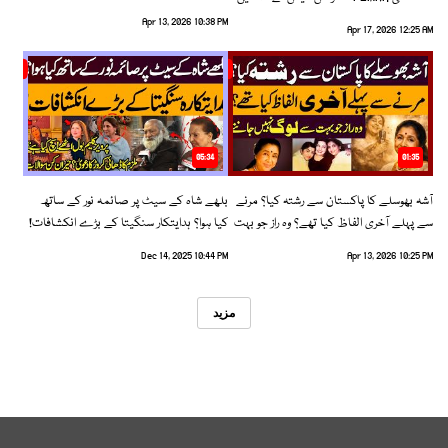
رخ اختیار کرلیا!
Apr 13, 2026 10:38 PM
Apr 17, 2026 12:25 AM
05:34
01:35
آشہ بھوسلے کا پاکستان سے رشتہ کیا؟ مرنے
بلھے شاہ کے سیٹ پر صائمہ نور کے ساتھ
سے پہلے آخری الفاظ کیا تھے؟ وہ راز جو بہت
کیا ہوا؟ ہدایتکار سنگیتا کے بڑے انکشافات!
سے لوگ نہیں جانتے
Dec 14, 2025 10:44 PM
Apr 13, 2026 10:25 PM
مزید