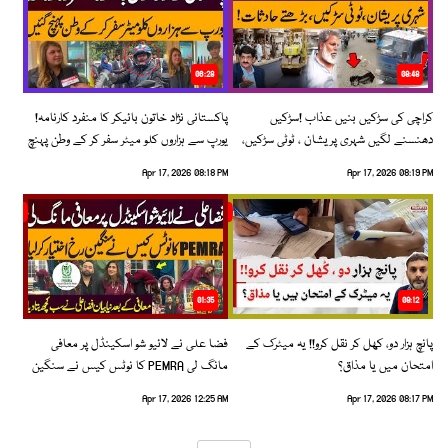
06:28
08:48
کراچی کی سڑکیں بنیں عذاب !سڑکیں
پاکستانی نژاد خاتون بائیکر کا منفرد کارنامہ!
دھنسنے لگیں شہری پریشان ، ٹوٹی سڑکیں،
یورپ سے ہزاروں کلو میٹر سفر کر کے وطن پہنچ
بڑھتے حادثات!
گئیں
Apr 17, 2026 08:18 PM
Apr 17, 2026 08:19 PM
01:35
09:12
پانچ ہزار دو، کھل کر نقل کرو!! یہ میٹرک کے
فضا علی نے لائیو شو اسکینڈل پر معافی
امتحان میں یا مذاق؟
مانگ لی PEMRA کا نوٹس کیس نے سنگین
رخ اختیار کرلیا!
Apr 17, 2026 12:25 AM
Apr 17, 2026 08:17 PM