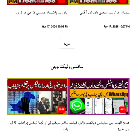
عمران خان سے متعلق بڑی خبر آگئی
ایران نے پاکستان دوستی کا حق ادا کر دیا
Apr 17, 2026 10:06 PM
Apr 17, 2026 10:07 PM
مزید
سائنس و ٹیکنالوجی
10:48
01:13
صبح اٹھتے ہی اسٹیٹس دیکھنے والوں کیلئے
سائبر سیکیورٹی اور ڈیٹا لیکس پر تعلیم کا نیا
بڑی خبر!
باب