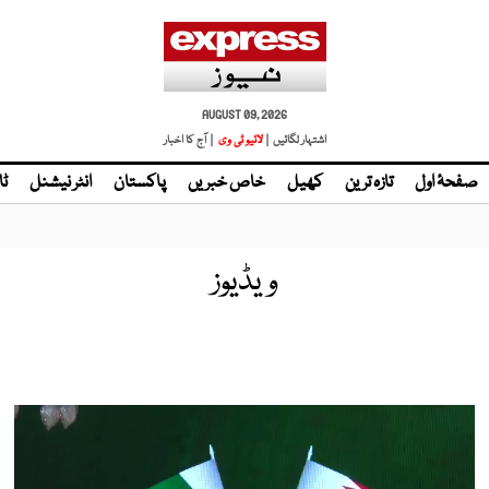
AUGUST 09, 2026
اشتہار لگائیں |
لائیو ٹی وی
| آج کا اخبار
صفحۂ اول
تازہ ترین
کھیل
خاص خبریں
پاکستان
انٹر نیشنل
ٹا
ویڈیوز