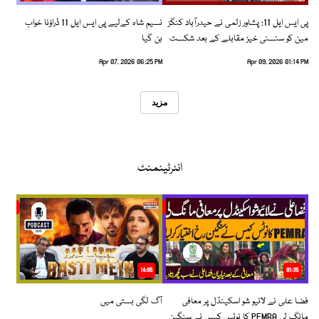
پی ایس ایل 11: پشاور زلمی نے حیدرآباد کنگز
نسیم شاہ کےلیے پی ایس ایل 11 ڈراؤنا خواب
مین کو سنسنی خیز مقابلے کے بعد شکست
بن گیا
دیدی
Apr 07, 2026 06:25 PM
Apr 09, 2026 01:14 PM
مزید
انٹرٹینمنٹ
14:05
01:35
فضا علی نے لائیو شو اسکینڈل پر معافی
آگ لگی بستی میں
مانگ لی PEMRA کا نوٹس کیس نے سنگین