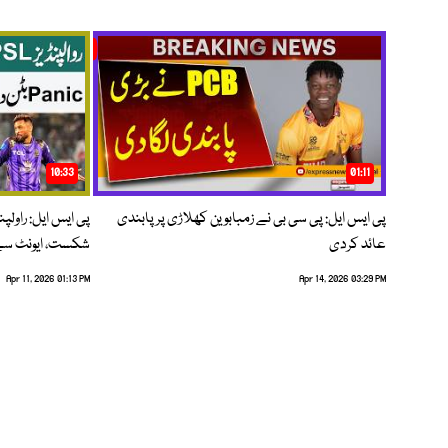
10:33
01:11
پی ایس ایل: پی سی بی نے زمبابوین کھلاڑی پر پابندی
پی ایس ایل: راول
عائد کردی
شکست، ایونٹ سے 
Apr 11, 2026 01:13 PM
Apr 14, 2026 03:29 PM