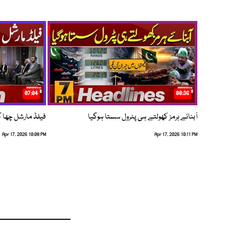
07:04
08:36
آبنائے ہرمز کھولتے ہی پٹرول سستا ہوگیا
فیلڈ مارشل چھا گئے
Apr 17, 2026 10:08 PM
Apr 17, 2026 10:11 PM