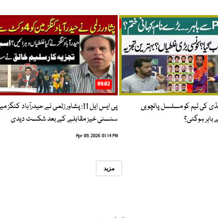
09:02
پنڈی کی ٹیم کو مسلسل پانچویں
پی ایس ایل 11: پشاور زلمی نے حیدرآباد کنگز م
باہر ہوگئی؟
سنسنی خیز مقابلے کے بعد شکست دیدی
Apr 09, 2026 01:14 PM
مزید