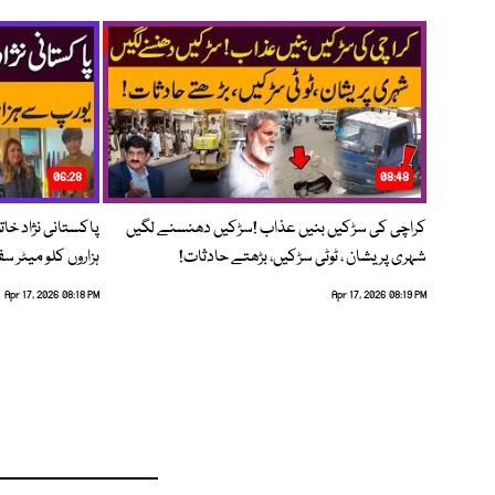
06:28
08:48
کراچی کی سڑکیں بنیں عذاب !سڑکیں دھنسنے لگیں
پاکستانی نژاد خات
شہری پریشان ، ٹوٹی سڑکیں، بڑھتے حادثات!
ہزاروں کلو میٹر س
Apr 17, 2026 08:18 PM
Apr 17, 2026 08:19 PM