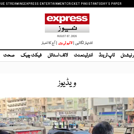
IVE STREAMING
EXPRESS ENTERTAINMENT
CRICKET PAKISTAN
TODAY'S PAPER
AUGUST 07, 2026
اشتہار لگائیں |
لائیو ٹی وی
| آج کا اخبار
ر نیشنل
ٹاپ ٹرینڈ
انٹرٹینمنٹ
لائف اسٹائل
فیکٹ چیک
صحت
ویڈیوز