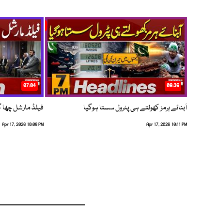
07:04
08:36
آبنائے ہرمز کھولتے ہی پٹرول سستا ہوگیا
فیلڈ مارشل چھا گئے
Apr 17, 2026 10:08 PM
Apr 17, 2026 10:11 PM