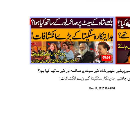
05:34
سے پہلے
بلھے شاہ کے سیٹ پر صائمہ نور کے ساتھ کیا ہوا؟
ں جانتے
ہدایتکار سنگیتا کے بڑے انکشافات!
Dec 14, 2025 10:44 PM