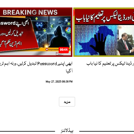
00:44
 ڈیٹا لیکس پر تعلیم کا نیا باب
ابھی اپنے Password تبدیل کرلیں، ورنہ اہ
آگیا
May 27, 2025 08:38 PM
مزید
ہیڈلائنز