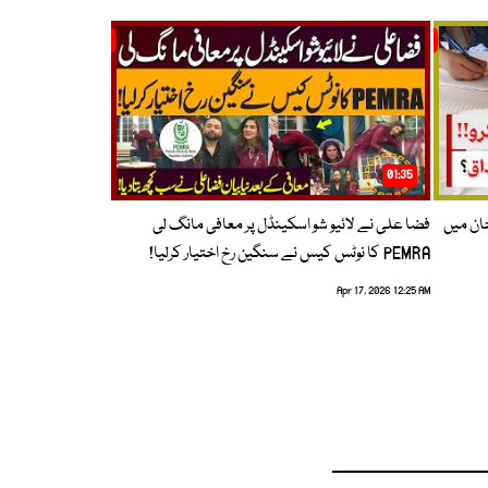
01:35
حان میں
فضا علی نے لائیو شو اسکینڈل پر معافی مانگ لی
PEMRA کا نوٹس کیس نے سنگین رخ اختیار کرلیا!
Apr 17, 2026 12:25 AM