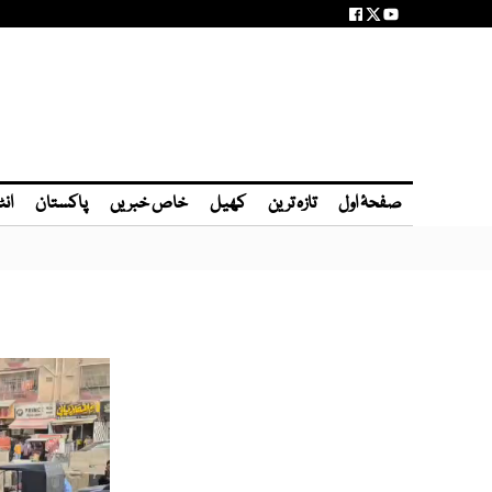
صفحۂ اول
تازہ ترین
کھیل
خاص خبریں
پاکستان
انٹ