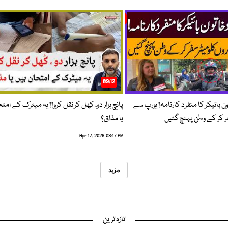
09:12
ون بائیکر کا منفرد کارنامہ! یورپ سے
پانچ ہزار دو، کھل کر نقل کرو!! یہ میٹرک کے امت
فر کر کے وطن پہنچ گئیں
یا مذاق؟
Apr 17, 2026 08:17 PM
مزید
تازہ ترین