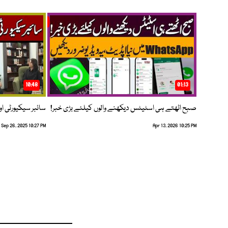
10:48
01:13
صبح اٹھتے ہی اسٹیٹس دیکھنے والوں کیلئے بڑی خبر!
سائبر سیکیورٹی اور
Sep 26, 2025 10:27 PM
Apr 13, 2026 10:25 PM