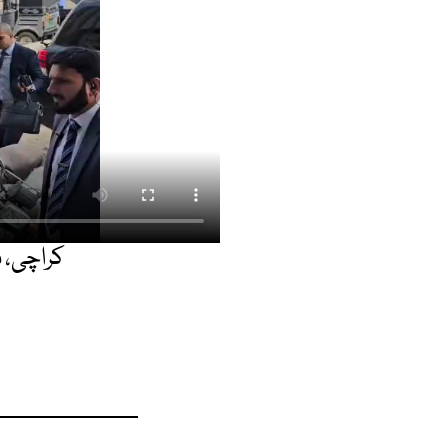
کراچی، م