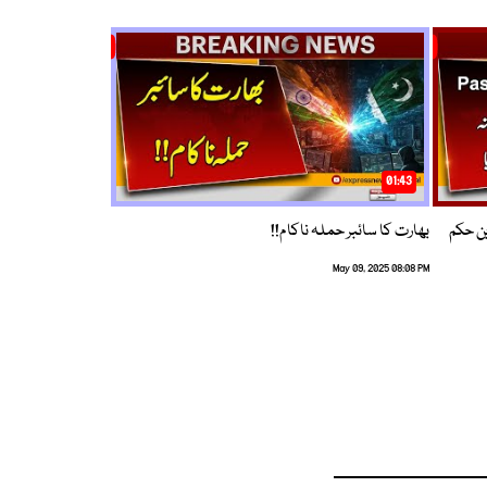
01:43
م ترین حکم
بھارت کا سائبر حملہ ناکام!!
May 09, 2025 08:08 PM