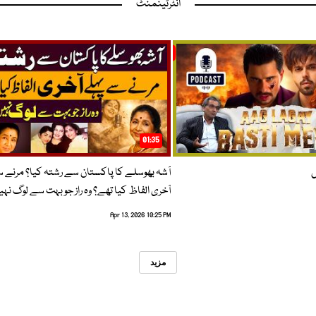
انٹرٹینمنٹ
01:35
ں
آشہ بھوسلے کا پاکستان سے رشتہ کیا؟ مرنے 
آخری الفاظ کیا تھے؟ وہ راز جو بہت سے لوگ نہی
Apr 13, 2026 10:25 PM
مزید