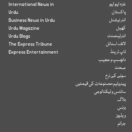
غزہ لہو لہو
International News in
پاکستان
Urdu
انٹر نیشنل
Business News in Urdu
کھیل
Urdu Magazine
انٹرٹینمنٹ
Urdu Blogs
لائف اسٹائل
The Express Tribune
ٹاپ ٹرینڈ
Express Entertainment
دلچسپ و عجیب
صحت
سونے کے نرخ
پیٹرولیم مصنوعات کی قیمتیں
سائنس و ٹیکنالوجی
بلاگ
بزنس
ویڈیوز
جرائم