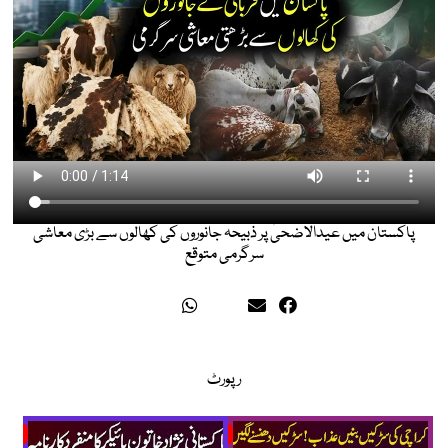
پاکستان میں عیدالاضحیٰ پر ذبیحہ جانوروں کی کھالوں سے بڑی معاشی
سرگرمی متوقع
رپورٹ