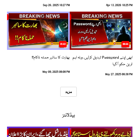
Sep 26, 2025 10:27 PM
Apr 13, 2026 10:25 PM
01:43
00:44
ابھی اپنے Password تبدیل کرلیں، ورنہ اہم
بھارت کا سائبر حملہ ناکام!!
ترین حکم آگیا
May 09, 2025 08:08 PM
May 27, 2025 08:38 PM
مزید
ہیڈلائنز