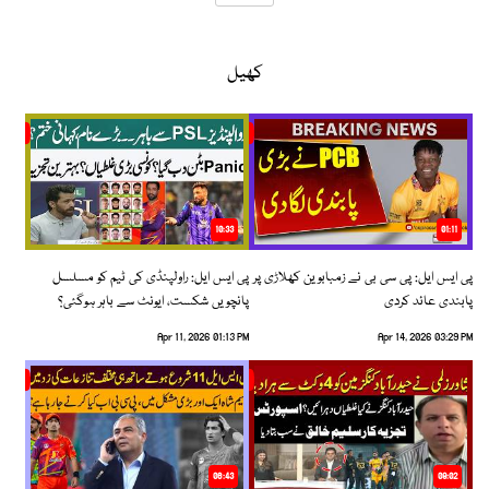
کھیل
10:33
01:11
پی ایس ایل: پی سی بی نے زمبابوین کھلاڑی پر
پی ایس ایل: راولپنڈی کی ٹیم کو مسلسل
پابندی عائد کردی
پانچویں شکست، ایونٹ سے باہر ہوگئی؟
Apr 11, 2026 01:13 PM
Apr 14, 2026 03:29 PM
06:43
09:02