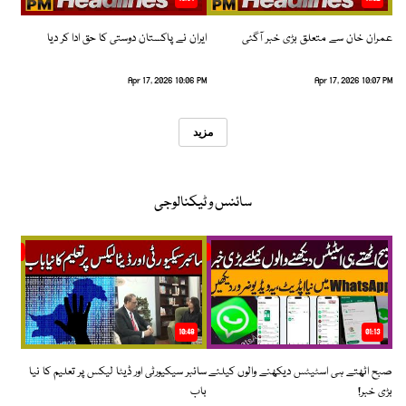
عمران خان سے متعلق بڑی خبر آگئی
ایران نے پاکستان دوستی کا حق ادا کر دیا
Apr 17, 2026 10:06 PM
Apr 17, 2026 10:07 PM
مزید
سائنس و ٹیکنالوجی
10:48
01:13
صبح اٹھتے ہی اسٹیٹس دیکھنے والوں کیلئے
سائبر سیکیورٹی اور ڈیٹا لیکس پر تعلیم کا نیا
بڑی خبر!
باب