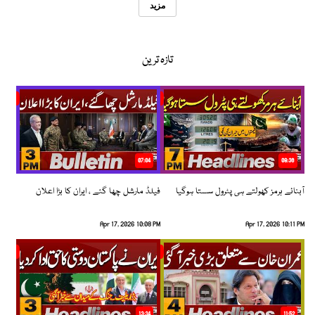
مزید
تازہ ترین
07:04
08:36
آبنائے ہرمز کھولتے ہی پٹرول سستا ہوگیا
فیلڈ مارشل چھا گئے ، ایران کا بڑا اعلان
Apr 17, 2026 10:08 PM
Apr 17, 2026 10:11 PM
13:34
11:52