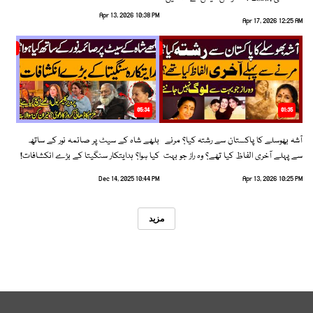
رخ اختیار کرلیا!
Apr 13, 2026 10:38 PM
Apr 17, 2026 12:25 AM
05:34
01:35
آشہ بھوسلے کا پاکستان سے رشتہ کیا؟ مرنے
بلھے شاہ کے سیٹ پر صائمہ نور کے ساتھ
سے پہلے آخری الفاظ کیا تھے؟ وہ راز جو بہت
کیا ہوا؟ ہدایتکار سنگیتا کے بڑے انکشافات!
سے لوگ نہیں جانتے
Dec 14, 2025 10:44 PM
Apr 13, 2026 10:25 PM
مزید