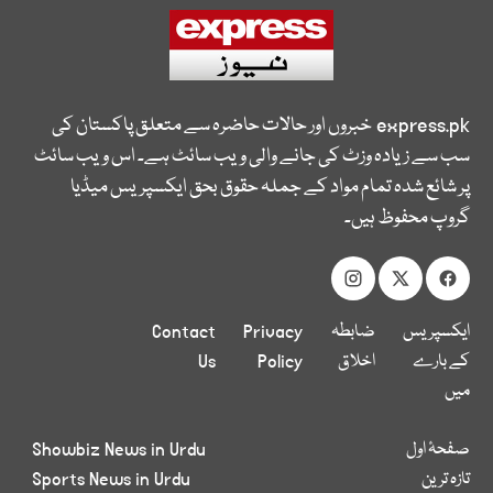
express.pk
خبروں اور حالات حاضرہ سے متعلق پاکستان کی
سب سے زیادہ وزٹ کی جانے والی ویب سائٹ ہے۔ اس ویب سائٹ
پر شائع شدہ تمام مواد کے جملہ حقوق بحق ایکسپریس میڈیا
گروپ محفوظ ہیں۔
ایکسپریس
ضابطہ
Privacy
Contact
کے بارے
اخلاق
Policy
Us
میں
صفحۂ اول
Showbiz News in Urdu
تازہ ترین
Sports News in Urdu