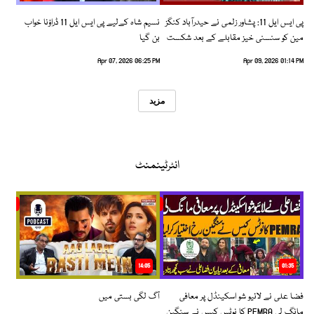
پی ایس ایل 11: پشاور زلمی نے حیدرآباد کنگز
نسیم شاہ کےلیے پی ایس ایل 11 ڈراؤنا خواب
مین کو سنسنی خیز مقابلے کے بعد شکست
بن گیا
دیدی
Apr 07, 2026 06:25 PM
Apr 09, 2026 01:14 PM
مزید
انٹرٹینمنٹ
14:05
01:35
فضا علی نے لائیو شو اسکینڈل پر معافی
آگ لگی بستی میں
مانگ لی PEMRA کا نوٹس کیس نے سنگین