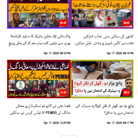
06:28
08:48
کراچی کی سڑکیں بنیں عذاب !سڑکیں
پاکستانی نژاد خاتون بائیکر کا منفرد کارنامہ!
دھنسنے لگیں شہری پریشان ، ٹوٹی سڑکیں،
یورپ سے ہزاروں کلو میٹر سفر کر کے وطن پہنچ
بڑھتے حادثات!
گئیں
Apr 17, 2026 08:18 PM
Apr 17, 2026 08:19 PM
01:35
09:12
پانچ ہزار دو، کھل کر نقل کرو!! یہ میٹرک کے
فضا علی نے لائیو شو اسکینڈل پر معافی
امتحان میں یا مذاق؟
مانگ لی PEMRA کا نوٹس کیس نے سنگین
رخ اختیار کرلیا!
Apr 17, 2026 12:25 AM
Apr 17, 2026 08:17 PM