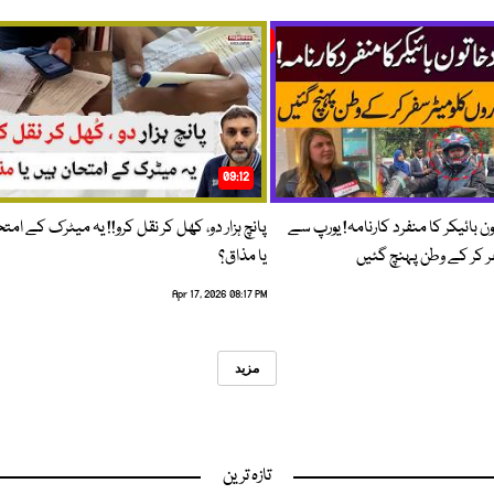
09:12
ون بائیکر کا منفرد کارنامہ! یورپ سے
پانچ ہزار دو، کھل کر نقل کرو!! یہ میٹرک کے امت
فر کر کے وطن پہنچ گئیں
یا مذاق؟
Apr 17, 2026 08:17 PM
مزید
تازہ ترین