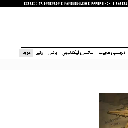
EXPRESS TRIBUNE
URDU E-PAPER
ENGLISH E-PAPER
SINDHI E-PAPER
L
دلچسپ و عجیب
سائنس و ٹیکنالوجی
بزنس
رائے
مزید