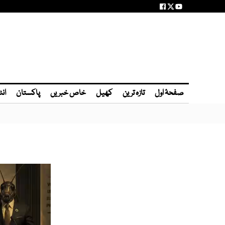
صفحۂ اول
تازہ ترین
کھیل
خاص خبریں
پاکستان
انٹ