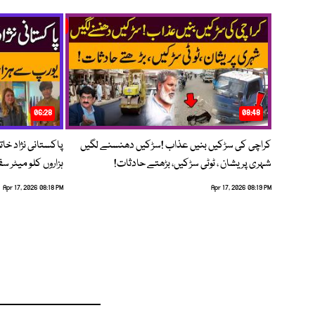
06:28
08:48
کراچی کی سڑکیں بنیں عذاب !سڑکیں دھنسنے لگیں
پاکستانی نژاد خات
شہری پریشان ، ٹوٹی سڑکیں، بڑھتے حادثات!
ہزاروں کلو میٹر س
Apr 17, 2026 08:18 PM
Apr 17, 2026 08:19 PM