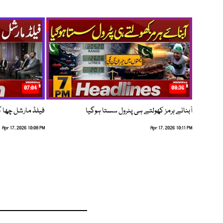
07:04
08:36
آبنائے ہرمز کھولتے ہی پٹرول سستا ہوگیا
فیلڈ مارشل چھا گئے
Apr 17, 2026 10:08 PM
Apr 17, 2026 10:11 PM