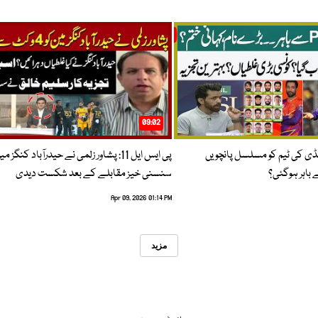
09:02
پنڈی کی ٹیم کو مسلسل پانچویں
پی ایس ایل 11: پشاور زلمی نے حیدرآباد کنگز م
باہر ہوگئی؟
سنسنی خیز مقابلے کے بعد شکست دیدی
Apr 09, 2026 01:14 PM
مزید