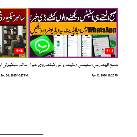
10:48
01:13
صبح اٹھتے ہی اسٹیٹس دیکھنے والوں کیلئے بڑی خبر!
سائبر سیکیورٹی اور
Sep 26, 2025 10:27 PM
Apr 13, 2026 10:25 PM