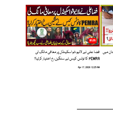
01:35
حان میں
فضا علی نے لائیو شو اسکینڈل پر معافی مانگ لی
PEMRA کا نوٹس کیس نے سنگین رخ اختیار کرلیا!
Apr 17, 2026 12:25 AM