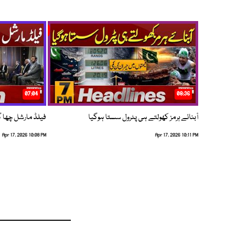
07:04
08:36
آبنائے ہرمز کھولتے ہی پٹرول سستا ہوگیا
فیلڈ مارشل چھا گئے
Apr 17, 2026 10:08 PM
Apr 17, 2026 10:11 PM