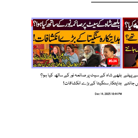
05:34
سے پہلے
بلھے شاہ کے سیٹ پر صائمہ نور کے ساتھ کیا ہوا؟
ں جانتے
ہدایتکار سنگیتا کے بڑے انکشافات!
Dec 14, 2025 10:44 PM