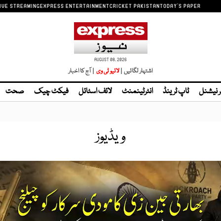
IVE STREAMING
EXPRESS ENTERTAINMENT
CRICKET PAKISTAN
TODAY'S PAPER
AUGUST 08, 2026
اشتہار لگائیں |
لائیو ٹی وی
| آج کا اخبار
ر نیشنل
ٹاپ ٹرینڈ
انٹرٹینمنٹ
لائف اسٹائل
فیکٹ چیک
صحت
ویڈیوز