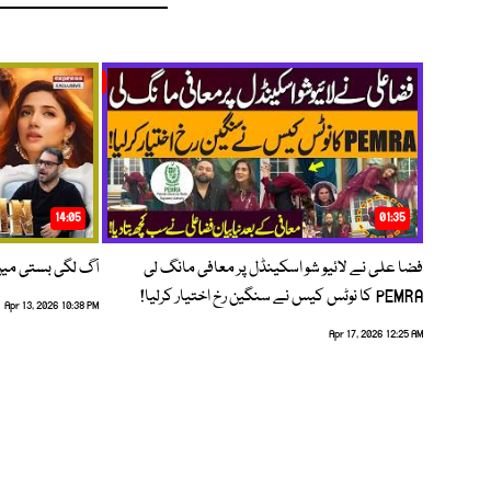
14:05
01:35
فضا علی نے لائیو شو اسکینڈل پر معافی مانگ لی
آگ لگی بستی می
PEMRA کا نوٹس کیس نے سنگین رخ اختیار کرلیا!
Apr 13, 2026 10:38 PM
Apr 17, 2026 12:25 AM