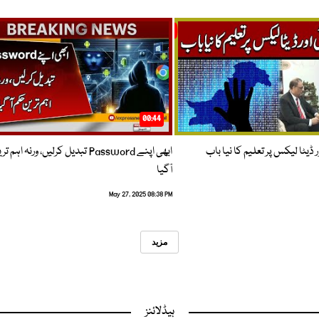
00:44
 ڈیٹا لیکس پر تعلیم کا نیا باب
ابھی اپنے Password تبدیل کرلیں، ورنہ اہ
آگیا
May 27, 2025 08:38 PM
مزید
ہیڈلائنز