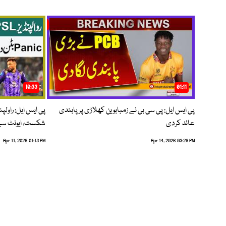
10:33
01:11
پی ایس ایل: پی سی بی نے زمبابوین کھلاڑی پر پابندی
پی ایس ایل: راول
عائد کردی
شکست، ایونٹ سے 
Apr 11, 2026 01:13 PM
Apr 14, 2026 03:29 PM