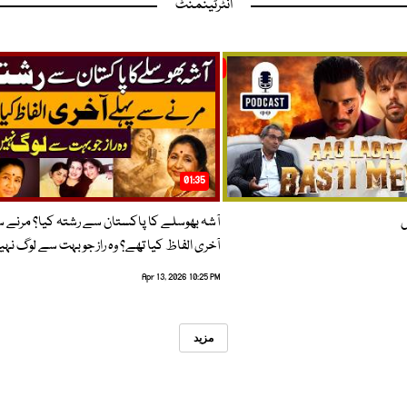
انٹرٹینمنٹ
01:35
ں
آشہ بھوسلے کا پاکستان سے رشتہ کیا؟ مرنے 
آخری الفاظ کیا تھے؟ وہ راز جو بہت سے لوگ نہی
Apr 13, 2026 10:25 PM
مزید