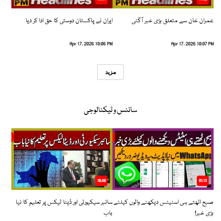
عمران خان سے متعلق بڑی خبر آگئی
ایران نے پاکستان دوستی کا حق ادا کر دیا
Apr 17, 2026 10:06 PM
Apr 17, 2026 10:07 PM
مزید
سائنس و ٹیکنالوجی
10:48
01:13
صبح اٹھتے ہی اسٹیٹس دیکھنے والوں کیلئے
سائبر سیکیورٹی اور ڈیٹا لیکس پر تعلیم کا نیا
بڑی خبر!
باب