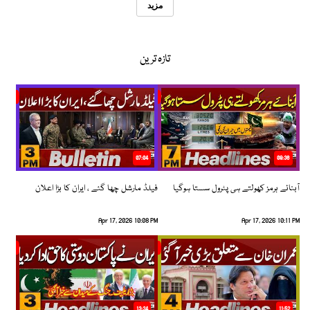
مزید
تازہ ترین
07:04
08:36
آبنائے ہرمز کھولتے ہی پٹرول سستا ہوگیا
فیلڈ مارشل چھا گئے ، ایران کا بڑا اعلان
Apr 17, 2026 10:08 PM
Apr 17, 2026 10:11 PM
13:34
11:52