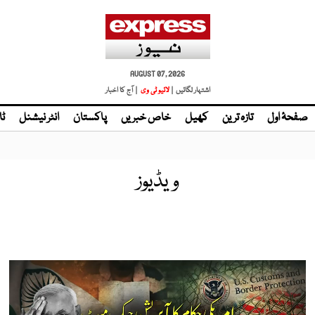
AUGUST 07, 2026
اشتہار لگائیں |
لائیو ٹی وی
| آج کا اخبار
صفحۂ اول
تازہ ترین
کھیل
خاص خبریں
پاکستان
انٹر نیشنل
ٹا
ویڈیوز