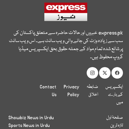
express.pk
خبروں اور حالات حاضرہ سے متعلق پاکستان کی
سب سے زیادہ وزٹ کی جانے والی ویب سائٹ ہے۔ اس ویب سائٹ
پر شائع شدہ تمام مواد کے جملہ حقوق بحق ایکسپریس میڈیا
گروپ محفوظ ہیں۔
ایکسپریس
ضابطہ
Privacy
Contact
کے بارے
اخلاق
Policy
Us
میں
صفحۂ اول
Showbiz News in Urdu
تازہ ترین
Sports News in Urdu