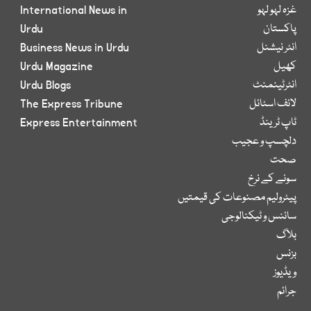
غزہ لہو لہو
International News in
پاکستان
Urdu
انٹر نیشنل
Business News in Urdu
کھیل
Urdu Magazine
انٹرٹینمنٹ
Urdu Blogs
لائف اسٹائل
The Express Tribune
ٹاپ ٹرینڈ
Express Entertainment
دلچسپ و عجیب
صحت
سونے کے نرخ
پیٹرولیم مصنوعات کی قیمتیں
سائنس و ٹیکنالوجی
بلاگ
بزنس
ویڈیوز
جرائم