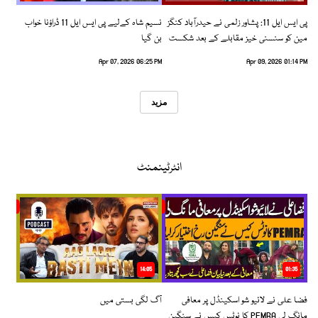
پی ایس ایل 11: پشاور زلمی نے حیدرآباد کنگز
نسیم شاہ کےلیے پی ایس ایل 11 ڈراؤنا خواب
مین کو سنسنی خیز مقابلے کے بعد شکست
بن گیا
دیدی
Apr 07, 2026 06:25 PM
Apr 09, 2026 01:14 PM
مزید
انٹرٹینمنٹ
14:05
01:35
فضا علی نے لائیو شو اسکینڈل پر معافی
آگ لگی بستی میں
مانگ لی PEMRA کا نوٹس کیس نے سنگین