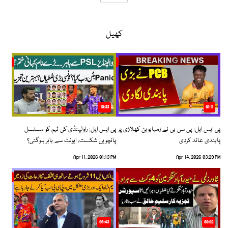
کھیل
10:33
01:11
پی ایس ایل: پی سی بی نے زمبابوین کھلاڑی پر
پی ایس ایل: راولپنڈی کی ٹیم کو مسلسل
پابندی عائد کردی
پانچویں شکست، ایونٹ سے باہر ہوگئی؟
Apr 11, 2026 01:13 PM
Apr 14, 2026 03:29 PM
06:43
09:02