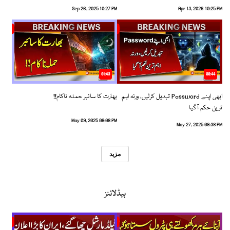
Sep 26, 2025 10:27 PM
Apr 13, 2026 10:25 PM
01:43
00:44
ابھی اپنے Password تبدیل کرلیں، ورنہ اہم
بھارت کا سائبر حملہ ناکام!!
ترین حکم آگیا
May 09, 2025 08:08 PM
May 27, 2025 08:38 PM
مزید
ہیڈلائنز