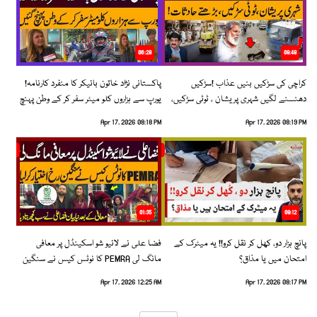
06:28
08:48
کراچی کی سڑکیں بنیں عذاب !سڑکیں
پاکستانی نژاد خاتون بائیکر کا منفرد کارنامہ!
دھنسنے لگیں شہری پریشان ، ٹوٹی سڑکیں،
یورپ سے ہزاروں کلو میٹر سفر کر کے وطن پہنچ
بڑھتے حادثات!
گئیں
Apr 17, 2026 08:18 PM
Apr 17, 2026 08:19 PM
01:35
09:12
پانچ ہزار دو، کھل کر نقل کرو!! یہ میٹرک کے
فضا علی نے لائیو شو اسکینڈل پر معافی
امتحان میں یا مذاق؟
مانگ لی PEMRA کا نوٹس کیس نے سنگین
رخ اختیار کرلیا!
Apr 17, 2026 12:25 AM
Apr 17, 2026 08:17 PM