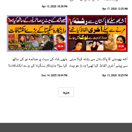
رخ اختیار کرلیا!
Apr 13, 2026 10:38 PM
Apr 17, 2026 12:25 AM
05:34
01:35
آشہ بھوسلے کا پاکستان سے رشتہ کیا؟ مرنے
بلھے شاہ کے سیٹ پر صائمہ نور کے ساتھ
سے پہلے آخری الفاظ کیا تھے؟ وہ راز جو بہت
کیا ہوا؟ ہدایتکار سنگیتا کے بڑے انکشافات!
سے لوگ نہیں جانتے
Dec 14, 2025 10:44 PM
Apr 13, 2026 10:25 PM
مزید