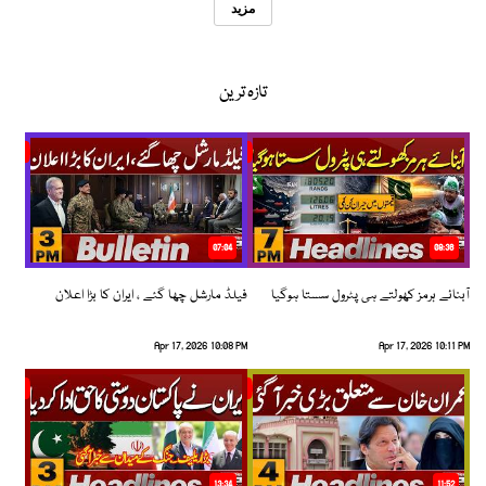
مزید
تازہ ترین
07:04
08:36
آبنائے ہرمز کھولتے ہی پٹرول سستا ہوگیا
فیلڈ مارشل چھا گئے ، ایران کا بڑا اعلان
Apr 17, 2026 10:08 PM
Apr 17, 2026 10:11 PM
13:34
11:52