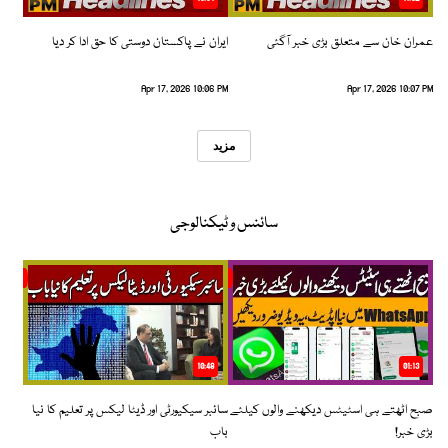
عمران خان سے متعلق بڑی خبر آگئی
ایران نے پاکستان دوستی کا حق ادا کر دیا
Apr 17, 2026 10:06 PM
Apr 17, 2026 10:07 PM
مزید
سائنس و ٹیکنالوجی
10:48
01:13
صبح اٹھتے ہی اسٹیٹس دیکھنے والوں کیلئے
سائبر سیکیورٹی اور ڈیٹا لیکس پر تعلیم کا نیا
بڑی خبر!
باب