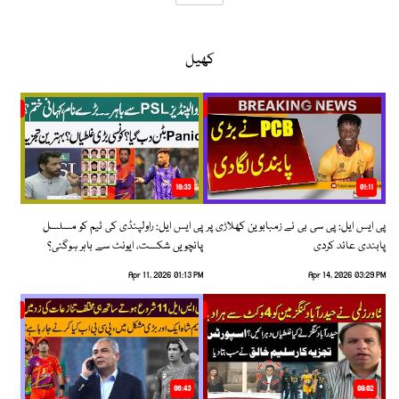
کھیل
10:33
01:11
پی ایس ایل: پی سی بی نے زمبابوین کھلاڑی پر
پی ایس ایل: راولپنڈی کی ٹیم کو مسلسل
پابندی عائد کردی
پانچویں شکست، ایونٹ سے باہر ہوگئی؟
Apr 11, 2026 01:13 PM
Apr 14, 2026 03:29 PM
06:43
09:02