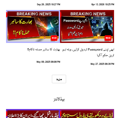
Sep 26, 2025 10:27 PM
Apr 13, 2026 10:25 PM
01:43
00:44
ابھی اپنے Password تبدیل کرلیں، ورنہ اہم
بھارت کا سائبر حملہ ناکام!!
ترین حکم آگیا
May 09, 2025 08:08 PM
May 27, 2025 08:38 PM
مزید
ہیڈلائنز