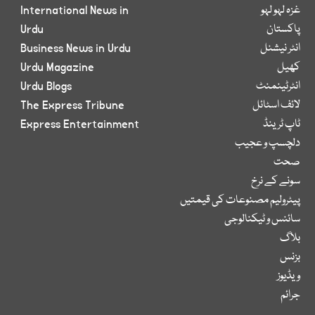
غزہ لہو لہو
International News in
پاکستان
Urdu
انٹر نیشنل
Business News in Urdu
کھیل
Urdu Magazine
انٹرٹینمنٹ
Urdu Blogs
لائف اسٹائل
The Express Tribune
ٹاپ ٹرینڈ
Express Entertainment
دلچسپ و عجیب
صحت
سونے کے نرخ
پیٹرولیم مصنوعات کی قیمتیں
سائنس و ٹیکنالوجی
بلاگ
بزنس
ویڈیوز
جرائم