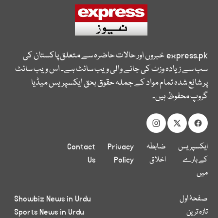
express.pk
خبروں اور حالات حاضرہ سے متعلق پاکستان کی
سب سے زیادہ وزٹ کی جانے والی ویب سائٹ ہے۔ اس ویب سائٹ
پر شائع شدہ تمام مواد کے جملہ حقوق بحق ایکسپریس میڈیا
گروپ محفوظ ہیں۔
ایکسپریس
ضابطہ
Privacy
Contact
کے بارے
اخلاق
Policy
Us
میں
صفحۂ اول
Showbiz News in Urdu
تازہ ترین
Sports News in Urdu