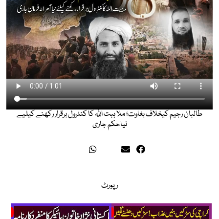
طالبان رجیم کیخلاف بغاوت؛ ملا ہبت اللہ کا کنٹرول برقرار رکھنے کیلیے
نیاحکم جاری
رپورٹ