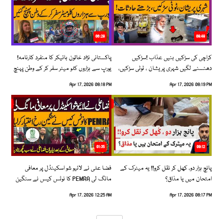
06:28
08:48
کراچی کی سڑکیں بنیں عذاب !سڑکیں
پاکستانی نژاد خاتون بائیکر کا منفرد کارنامہ!
دھنسنے لگیں شہری پریشان ، ٹوٹی سڑکیں،
یورپ سے ہزاروں کلو میٹر سفر کر کے وطن پہنچ
بڑھتے حادثات!
گئیں
Apr 17, 2026 08:18 PM
Apr 17, 2026 08:19 PM
01:35
09:12
پانچ ہزار دو، کھل کر نقل کرو!! یہ میٹرک کے
فضا علی نے لائیو شو اسکینڈل پر معافی
امتحان میں یا مذاق؟
مانگ لی PEMRA کا نوٹس کیس نے سنگین
رخ اختیار کرلیا!
Apr 17, 2026 12:25 AM
Apr 17, 2026 08:17 PM