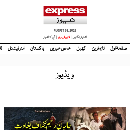
AUGUST 08, 2026
اشتہار لگائیں |
لائیو ٹی وی
| آج کا اخبار
صفحۂ اول
تازہ ترین
کھیل
خاص خبریں
پاکستان
انٹر نیشنل
ٹا
ویڈیوز