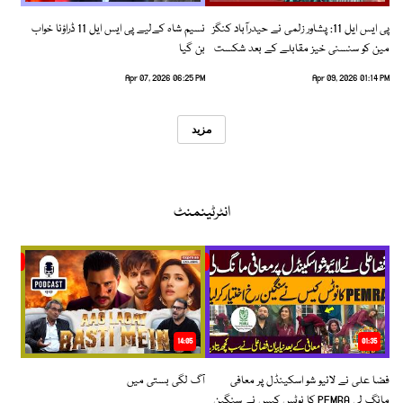
پی ایس ایل 11: پشاور زلمی نے حیدرآباد کنگز
نسیم شاہ کےلیے پی ایس ایل 11 ڈراؤنا خواب
مین کو سنسنی خیز مقابلے کے بعد شکست
بن گیا
دیدی
Apr 07, 2026 06:25 PM
Apr 09, 2026 01:14 PM
مزید
انٹرٹینمنٹ
14:05
01:35
فضا علی نے لائیو شو اسکینڈل پر معافی
آگ لگی بستی میں
مانگ لی PEMRA کا نوٹس کیس نے سنگین