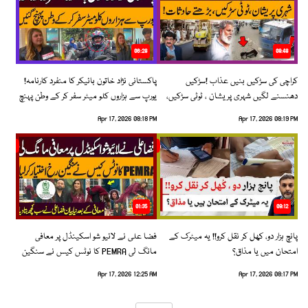
06:28
08:48
کراچی کی سڑکیں بنیں عذاب !سڑکیں
پاکستانی نژاد خاتون بائیکر کا منفرد کارنامہ!
دھنسنے لگیں شہری پریشان ، ٹوٹی سڑکیں،
یورپ سے ہزاروں کلو میٹر سفر کر کے وطن پہنچ
بڑھتے حادثات!
گئیں
Apr 17, 2026 08:18 PM
Apr 17, 2026 08:19 PM
01:35
09:12
پانچ ہزار دو، کھل کر نقل کرو!! یہ میٹرک کے
فضا علی نے لائیو شو اسکینڈل پر معافی
امتحان میں یا مذاق؟
مانگ لی PEMRA کا نوٹس کیس نے سنگین
رخ اختیار کرلیا!
Apr 17, 2026 12:25 AM
Apr 17, 2026 08:17 PM