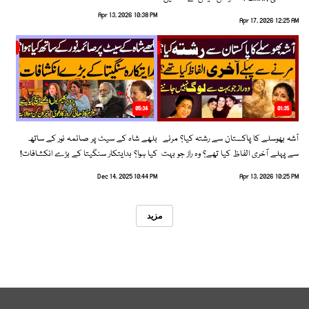
رخ اختیار کرلیا!
Apr 13, 2026 10:38 PM
Apr 17, 2026 12:25 AM
05:34
01:35
آشہ بھوسلے کا پاکستان سے رشتہ کیا؟ مرنے
بلھے شاہ کے سیٹ پر صائمہ نور کے ساتھ
سے پہلے آخری الفاظ کیا تھے؟ وہ راز جو بہت
کیا ہوا؟ ہدایتکار سنگیتا کے بڑے انکشافات!
سے لوگ نہیں جانتے
Dec 14, 2025 10:44 PM
Apr 13, 2026 10:25 PM
مزید