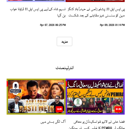
پی ایس ایل 11: پشاور زلمی نے حیدرآباد کنگز
نسیم شاہ کےلیے پی ایس ایل 11 ڈراؤنا خواب
مین کو سنسنی خیز مقابلے کے بعد شکست
بن گیا
دیدی
Apr 07, 2026 06:25 PM
Apr 09, 2026 01:14 PM
مزید
انٹرٹینمنٹ
14:05
01:35
فضا علی نے لائیو شو اسکینڈل پر معافی
آگ لگی بستی میں
مانگ لی PEMRA کا نوٹس کیس نے سنگین