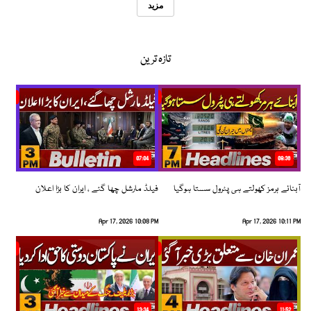
مزید
تازہ ترین
07:04
08:36
آبنائے ہرمز کھولتے ہی پٹرول سستا ہوگیا
فیلڈ مارشل چھا گئے ، ایران کا بڑا اعلان
Apr 17, 2026 10:08 PM
Apr 17, 2026 10:11 PM
13:34
11:52