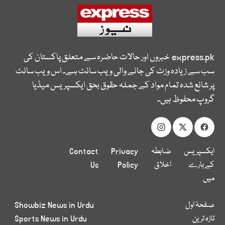
express.pk
خبروں اور حالات حاضرہ سے متعلق پاکستان کی
سب سے زیادہ وزٹ کی جانے والی ویب سائٹ ہے۔ اس ویب سائٹ
پر شائع شدہ تمام مواد کے جملہ حقوق بحق ایکسپریس میڈیا
گروپ محفوظ ہیں۔
ایکسپریس
ضابطہ
Privacy
Contact
کے بارے
اخلاق
Policy
Us
میں
صفحۂ اول
Showbiz News in Urdu
تازہ ترین
Sports News in Urdu