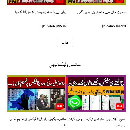
عمران خان سے متعلق بڑی خبر آگئی
ایران نے پاکستان دوستی کا حق ادا کر دیا
Apr 17, 2026 10:06 PM
Apr 17, 2026 10:07 PM
مزید
سائنس و ٹیکنالوجی
10:48
01:13
صبح اٹھتے ہی اسٹیٹس دیکھنے والوں کیلئے
سائبر سیکیورٹی اور ڈیٹا لیکس پر تعلیم کا نیا
بڑی خبر!
باب