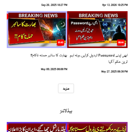
Sep 26, 2025 10:27 PM
Apr 13, 2026 10:25 PM
01:43
00:44
ابھی اپنے Password تبدیل کرلیں، ورنہ اہم
بھارت کا سائبر حملہ ناکام!!
ترین حکم آگیا
May 09, 2025 08:08 PM
May 27, 2025 08:38 PM
مزید
ہیڈلائنز