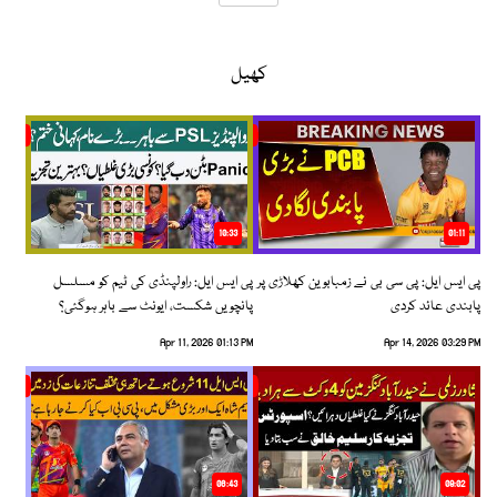
کھیل
10:33
01:11
پی ایس ایل: پی سی بی نے زمبابوین کھلاڑی پر
پی ایس ایل: راولپنڈی کی ٹیم کو مسلسل
پابندی عائد کردی
پانچویں شکست، ایونٹ سے باہر ہوگئی؟
Apr 11, 2026 01:13 PM
Apr 14, 2026 03:29 PM
06:43
09:02