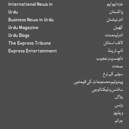
غزہ لہو لہو
International News in
پاکستان
Urdu
انٹر نیشنل
Business News in Urdu
کھیل
Urdu Magazine
انٹرٹینمنٹ
Urdu Blogs
لائف اسٹائل
The Express Tribune
ٹاپ ٹرینڈ
Express Entertainment
دلچسپ و عجیب
صحت
سونے کے نرخ
پیٹرولیم مصنوعات کی قیمتیں
سائنس و ٹیکنالوجی
بلاگ
بزنس
ویڈیوز
جرائم