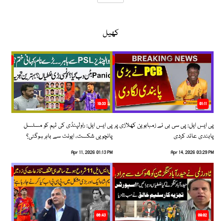
کھیل
10:33
01:11
پی ایس ایل: پی سی بی نے زمبابوین کھلاڑی پر
پی ایس ایل: راولپنڈی کی ٹیم کو مسلسل
پابندی عائد کردی
پانچویں شکست، ایونٹ سے باہر ہوگئی؟
Apr 11, 2026 01:13 PM
Apr 14, 2026 03:29 PM
06:43
09:02