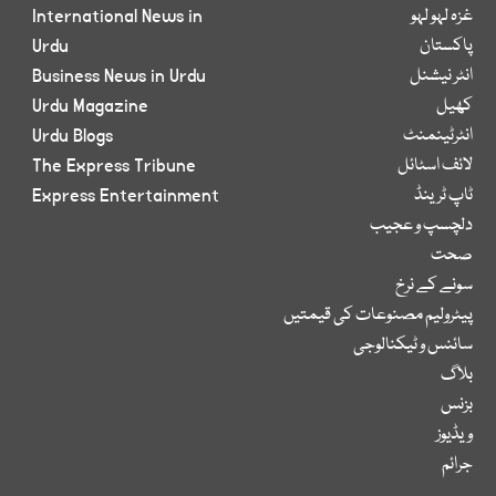
غزہ لہو لہو
International News in
پاکستان
Urdu
انٹر نیشنل
Business News in Urdu
کھیل
Urdu Magazine
انٹرٹینمنٹ
Urdu Blogs
لائف اسٹائل
The Express Tribune
ٹاپ ٹرینڈ
Express Entertainment
دلچسپ و عجیب
صحت
سونے کے نرخ
پیٹرولیم مصنوعات کی قیمتیں
سائنس و ٹیکنالوجی
بلاگ
بزنس
ویڈیوز
جرائم