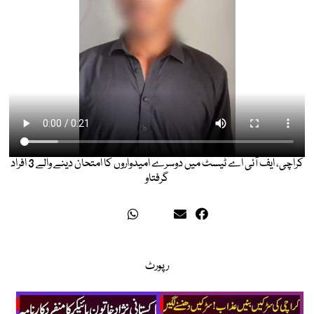
کراچی، ایف آئی اے ٹیسٹ میں دوسرے امیدواروں کا امتحان دینے والے 3 افراد
گرفتاو
رپورٹ