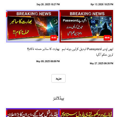
Sep 26, 2025 10:27 PM
Apr 13, 2026 10:25 PM
01:43
00:44
ابھی اپنے Password تبدیل کرلیں، ورنہ اہم
بھارت کا سائبر حملہ ناکام!!
ترین حکم آگیا
May 09, 2025 08:08 PM
May 27, 2025 08:38 PM
مزید
ہیڈلائنز