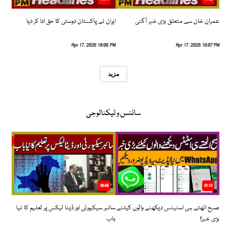
عمران خان سے متعلق بڑی خبر آگئی
ایران نے پاکستان دوستی کا حق ادا کر دیا
Apr 17, 2026 10:06 PM
Apr 17, 2026 10:07 PM
مزید
سائنس و ٹیکنالوجی
10:48
01:13
صبح اٹھتے ہی اسٹیٹس دیکھنے والوں کیلئے
سائبر سیکیورٹی اور ڈیٹا لیکس پر تعلیم کا نیا
بڑی خبر!
باب