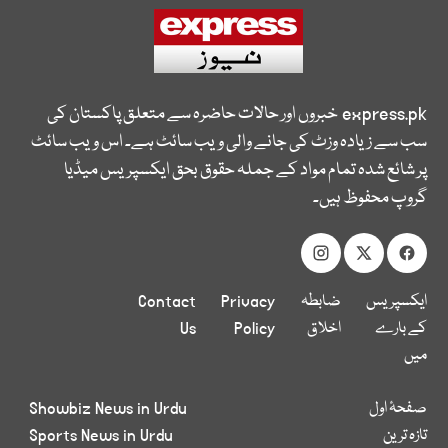
express.pk
خبروں اور حالات حاضرہ سے متعلق پاکستان کی
سب سے زیادہ وزٹ کی جانے والی ویب سائٹ ہے۔ اس ویب سائٹ
پر شائع شدہ تمام مواد کے جملہ حقوق بحق ایکسپریس میڈیا
گروپ محفوظ ہیں۔
ایکسپریس
ضابطہ
Privacy
Contact
کے بارے
اخلاق
Policy
Us
میں
صفحۂ اول
Showbiz News in Urdu
تازہ ترین
Sports News in Urdu