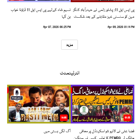
پی ایس ایل 11: پشاور زلمی نے حیدرآباد کنگز
نسیم شاہ کےلیے پی ایس ایل 11 ڈراؤنا خواب
مین کو سنسنی خیز مقابلے کے بعد شکست
بن گیا
دیدی
Apr 07, 2026 06:25 PM
Apr 09, 2026 01:14 PM
مزید
انٹرٹینمنٹ
14:05
01:35
فضا علی نے لائیو شو اسکینڈل پر معافی
آگ لگی بستی میں
مانگ لی PEMRA کا نوٹس کیس نے سنگین