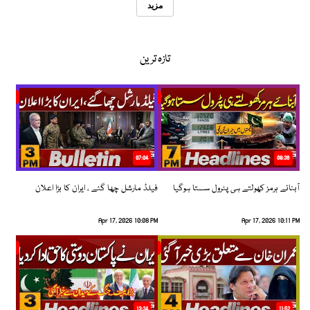
مزید
تازہ ترین
07:04
08:36
آبنائے ہرمز کھولتے ہی پٹرول سستا ہوگیا
فیلڈ مارشل چھا گئے ، ایران کا بڑا اعلان
Apr 17, 2026 10:08 PM
Apr 17, 2026 10:11 PM
13:34
11:52