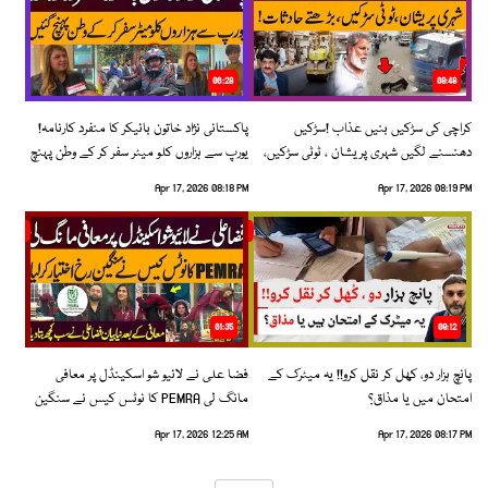
06:28
08:48
کراچی کی سڑکیں بنیں عذاب !سڑکیں
پاکستانی نژاد خاتون بائیکر کا منفرد کارنامہ!
دھنسنے لگیں شہری پریشان ، ٹوٹی سڑکیں،
یورپ سے ہزاروں کلو میٹر سفر کر کے وطن پہنچ
بڑھتے حادثات!
گئیں
Apr 17, 2026 08:18 PM
Apr 17, 2026 08:19 PM
01:35
09:12
پانچ ہزار دو، کھل کر نقل کرو!! یہ میٹرک کے
فضا علی نے لائیو شو اسکینڈل پر معافی
امتحان میں یا مذاق؟
مانگ لی PEMRA کا نوٹس کیس نے سنگین
رخ اختیار کرلیا!
Apr 17, 2026 12:25 AM
Apr 17, 2026 08:17 PM