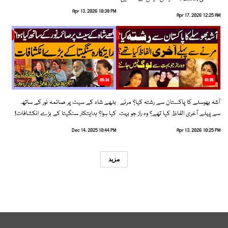
رخ اختیار کرلیا!
Apr 13, 2026 10:38 PM
Apr 17, 2026 12:25 AM
05:34
01:35
آشہ بھوسلے کا پاکستان سے رشتہ کیا؟ مرنے
بلھے شاہ کے سیٹ پر صائمہ نور کے ساتھ
سے پہلے آخری الفاظ کیا تھے؟ وہ راز جو بہت
کیا ہوا؟ ہدایتکار سنگیتا کے بڑے انکشافات!
سے لوگ نہیں جانتے
Dec 14, 2025 10:44 PM
Apr 13, 2026 10:25 PM
مزید