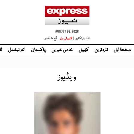
AUGUST 09, 2026
اشتہار لگائیں |
لائیو ٹی وی
| آج کا اخبار
صفحۂ اول
تازہ ترین
کھیل
خاص خبریں
پاکستان
انٹر نیشنل
ٹا
ویڈیوز