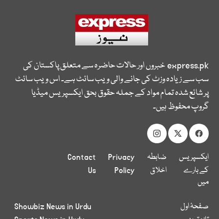
express.pk
خبروں اور حالات حاضرہ سے متعلق پاکستان کی
سب سے زیادہ وزٹ کی جانے والی ویب سائٹ ہے۔ اس ویب سائٹ
پر شائع شدہ تمام مواد کے جملہ حقوق بحق ایکسپریس میڈیا
گروپ محفوظ ہیں۔
ایکسپریس
ضابطہ
Privacy
Contact
کے بارے
اخلاق
Policy
Us
میں
صفحۂ اول
Showbiz News in Urdu