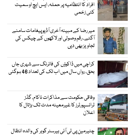
افراد کا انتظامیہ پر حملہ، ایس ایچ او سمیت
کئی زخمی
میر رضا کے مبینہ آخری آڈیو پیغامات سامنے
آگئے، رقم وصولی اور لاکھوں کے چیکس کی
تجاویز بھی دیں
کراچی میں ڈاکوؤں کی فائرنگ سے شہری جاں
بحق، رواں سال میں اب تک کی تعداد 46 ہوگئی
وفاقی حکومت سے مذاکرات ناکام، گڈز
ٹرانسپورٹرز کا غیرمعینہ مدت تک ہڑتال کا
اعلان
چئیرمین پی ٹی آئی بیرسٹر گوہر کی والدہ انتقال