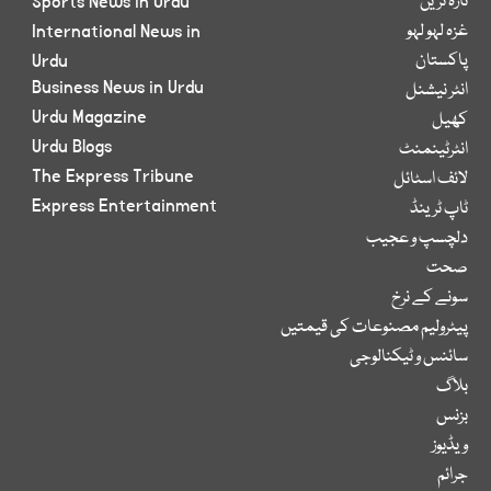
تازہ ترین
Sports News in Urdu
غزہ لہو لہو
International News in
پاکستان
Urdu
Business News in Urdu
انٹر نیشنل
Urdu Magazine
کھیل
Urdu Blogs
انٹرٹینمنٹ
The Express Tribune
لائف اسٹائل
Express Entertainment
ٹاپ ٹرینڈ
دلچسپ و عجیب
صحت
سونے کے نرخ
پیٹرولیم مصنوعات کی قیمتیں
سائنس و ٹیکنالوجی
بلاگ
بزنس
ویڈیوز
جرائم