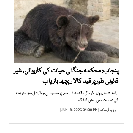
پنجاب: محکمہ جنگلی حیات کی کارروائی، غیر
قانونی طور پر قید کالا ریچھ بازیاب
برآمد شدہ ریچھ کو مالِ مقدمہ کے طور پر خصوصی جوڈیشل مجسٹریٹ
کی عدالت میں پیش کیا گیا
ویب ڈیسک
| JUN 18, 2026 04:00 PM |