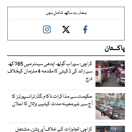
ہمارے ساتھ شامل ہوں
پاکستان
کراچی: سہراب گوٹھ ایدھی سینٹر میں 65لاکھ
سے زائد کی ڈکیتی کا مقدمہ 4 ملزمان کیخلاف
درج
حکومت سے مذاکرات ناکام،گڈز ٹرانسپورٹرز کا
آج سے غیرمعینہ مدت کیلیے ہڑتال کا اعلان
کراچی: تجاوزات کے خلاف آپریشن، مشتعل