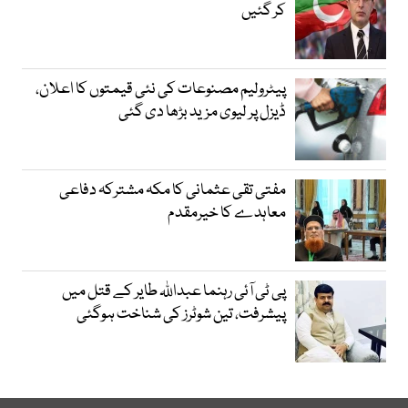
کر گئیں
پیٹرولیم مصنوعات کی نئی قیمتوں کا اعلان،
ڈیزل پر لیوی مزید بڑھا دی گئی
مفتی تقی عثمانی کا مکہ مشترکہ دفاعی
معاہدے کا خیرمقدم
پی ٹی آئی رہنما عبداللہ طایر کے قتل میں
پیشرفت، تین شوٹرز کی شناخت ہوگئی