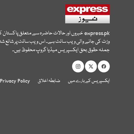
express.pk
خبروں اور حالات حاضرہ سے متعلق پاکستان 
وزٹ کی جانے والی ویب سائٹ ہے۔ اس ویب سائٹ پر شائع شدہ
جملہ حقوق بحق ایکسپریس میڈیا گروپ محفوظ ہیں۔
ایکسپریس کے بارے میں
ضابطہ اخلاق
Privacy Policy