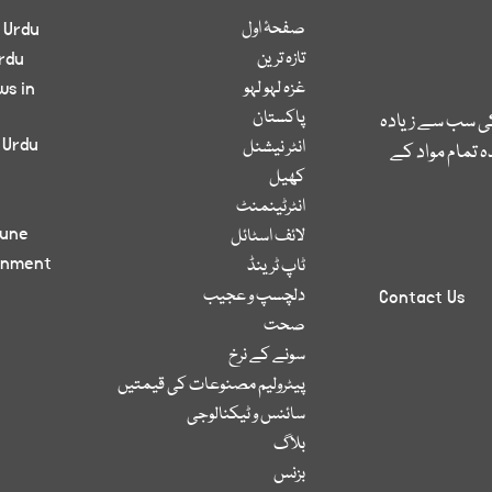
صفحۂ اول
 Urdu
تازہ ترین
rdu
غزہ لہو لہو
ws in
پاکستان
کی سب سے زیادہ
 Urdu
انٹر نیشنل
 تمام مواد کے
کھیل
انٹرٹینمنٹ
bune
لائف اسٹائل
inment
ٹاپ ٹرینڈ
دلچسپ و عجیب
Contact Us
صحت
سونے کے نرخ
پیٹرولیم مصنوعات کی قیمتیں
سائنس و ٹیکنالوجی
بلاگ
بزنس