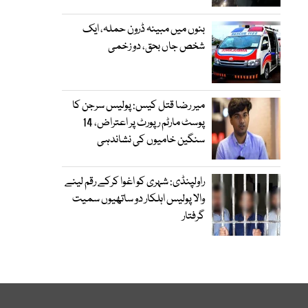
بنوں میں مبینہ ڈرون حملہ، ایک
شخص جاں بحق، دو زخمی
میر رضا قتل کیس: پولیس سرجن کا
پوسٹ مارٹم رپورٹ پر اعتراض، 14
سنگین خامیوں کی نشاندہی
راولپنڈی: شہری کو اغوا کرکے رقم لینے
والا پولیس اہلکار دو ساتھیوں سمیت
گرفتار