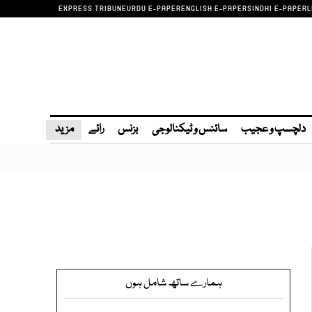
EXPRESS TRIBUNE
URDU E-PAPER
ENGLISH E-PAPER
SINDHI E-PAPER
L
دلچسپ و عجیب
سائنس و ٹیکنالوجی
بزنس
رائے
مزید
ہمارے ساتھ شامل ہوں