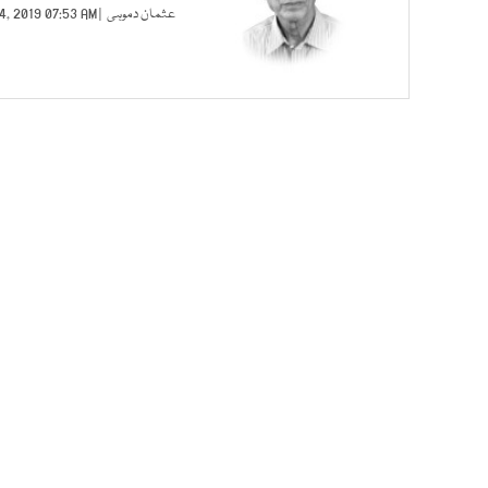
عثمان دموہی
| MAR 24, 2019 07:53 AM |