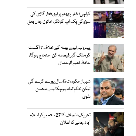
کراچی؛ شارع بھٹو پر تیز رفتار گاڑی کی
سوزوکی پک اپ کو ٹکر، خاتون جاں بحق
پیٹرولیم لیوی بھتہ کے خلاف 7 اگست
کو ملک گیر فیصلہ کن احتجاج ہوگا،
حافظ نعیم الرحمان
شہباز حکومت 5 سال پورے کرے گی
لیکن نظام تباہ ہوچکا ہے، محسن
نقوی
تحریک انصاف کا 27 ستمبر کو اسلام
آباد جانے کا اعلان