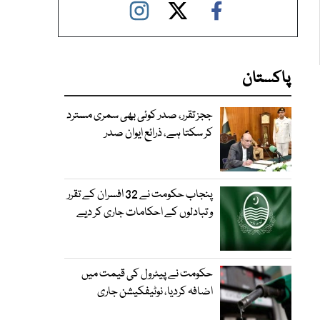
پاکستان
ججز تقرر، صدر کوئی بھی سمری مسترد
کر سکتا ہے، ذرائع ایوان صدر
پنجاب حکومت نے 32 افسران کے تقرر
و تبادلوں کے احکامات جاری کر دیے
حکومت نے پیٹرول کی قیمت میں
اضافہ کردیا، نوٹیفکیشن جاری