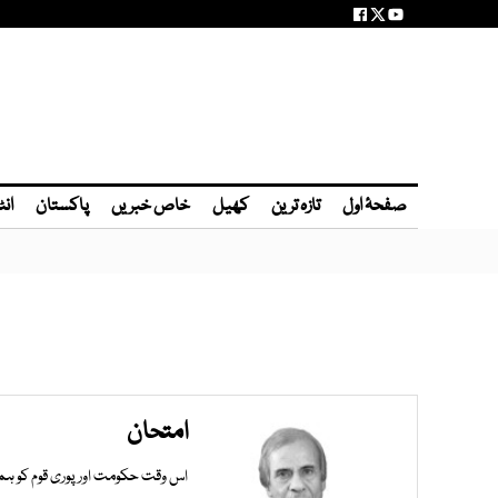
صفحۂ اول
تازہ ترین
کھیل
خاص خبریں
پاکستان
انٹ
امتحان
اس وقت حکومت اور پوری قوم کو ہم