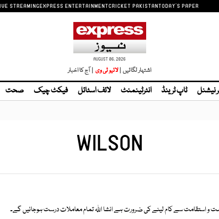
IVE STREAMING
EXPRESS ENTERTAINMENT
CRICKET PAKISTAN
TODAY'S PAPER
AUGUST 06, 2026
اشتہار لگائیں |
لائیو ٹی وی
| آج کا اخبار
ر نیشنل
ٹاپ ٹرینڈ
انٹرٹینمنٹ
لائف اسٹائل
فیکٹ چیک
صحت
WILSON
ت و استقامت سے کام لینے کی ضرورت ہے انشا اللہ تمام معاملات درست ہوجائیں گے۔