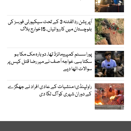
آپریشن ردالفتنہ 3 کے تحت سیکیورٹی فورسز کی
بلوچستان میں کارروائیاں، 15خوارج ہلاک
پورا سسٹم کمپرومائزڈ تھا، دوبارہ مک مکا ہو
سکتا ہے، خواجہ آصف نے میر رضا قتل کیس پر
سوالات اٹھا دیے
راولپنڈی؛ منشیات کے عادی افراد نے جھگڑے
کے دوران شہری کو آگ لگا دی