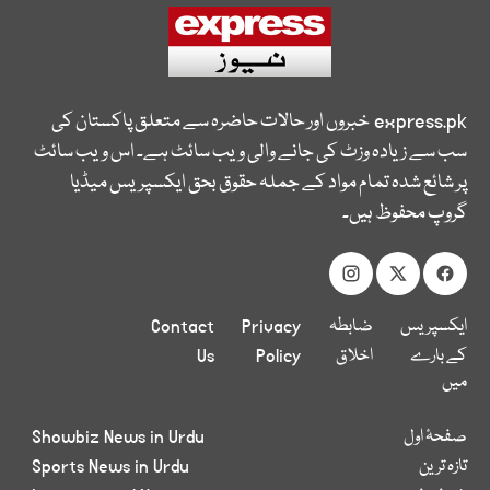
express.pk
خبروں اور حالات حاضرہ سے متعلق پاکستان کی
سب سے زیادہ وزٹ کی جانے والی ویب سائٹ ہے۔ اس ویب سائٹ
پر شائع شدہ تمام مواد کے جملہ حقوق بحق ایکسپریس میڈیا
گروپ محفوظ ہیں۔
ایکسپریس
ضابطہ
Privacy
Contact
کے بارے
اخلاق
Policy
Us
میں
صفحۂ اول
Showbiz News in Urdu
تازہ ترین
Sports News in Urdu