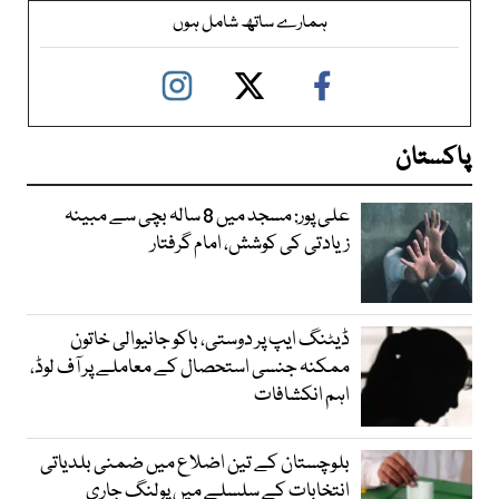
ہمارے ساتھ شامل ہوں
پاکستان
علی پور: مسجد میں 8 سالہ بچی سے مبینہ
زیادتی کی کوشش، امام گرفتار
ڈیٹنگ ایپ پر دوستی، باکو جانیوالی خاتون
ممکنہ جنسی استحصال کے معاملے پر آف لوڈ،
اہم انکشافات
بلوچستان کے تین اضلاع میں ضمنی بلدیاتی
انتخابات کے سلسلے میں پولنگ جاری