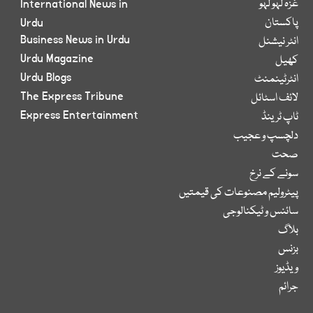
غزہ لہو لہو
International News in
پاکستان
Urdu
Business News in Urdu
انٹر نیشنل
Urdu Magazine
کھیل
Urdu Blogs
انٹرٹینمنٹ
The Express Tribune
لائف اسٹائل
Express Entertainment
ٹاپ ٹرینڈ
دلچسپ و عجیب
صحت
سونے کے نرخ
پیٹرولیم مصنوعات کی قیمتیں
سائنس و ٹیکنالوجی
بلاگ
بزنس
ویڈیوز
جرائم