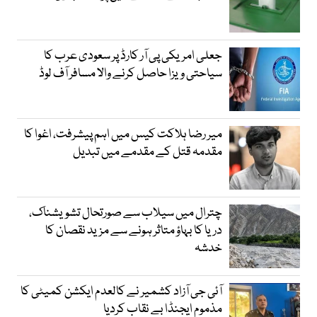
جعلی امریکی پی آر کارڈ پر سعودی عرب کا
سیاحتی ویزا حاصل کرنے والا مسافر آف لوڈ
میر رضا ہلاکت کیس میں اہم پیشرفت، اغوا کا
مقدمہ قتل کے مقدمے میں تبدیل
چترال میں سیلاب سے صورتحال تشویشناک،
دریا کا بہاؤ متاثر ہونے سے مزید نقصان کا
خدشہ
آئی جی آزاد کشمیر نے کالعدم ایکشن کمیٹی کا
مذموم ایجنڈا بے نقاب کردیا