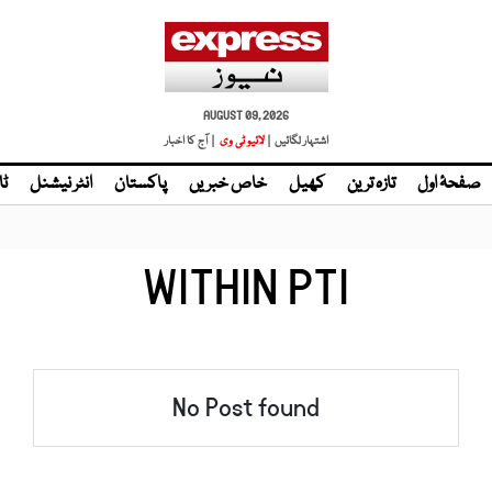
AUGUST 09, 2026
اشتہار لگائیں |
لائیو ٹی وی
| آج کا اخبار
صفحۂ اول
تازہ ترین
کھیل
خاص خبریں
پاکستان
انٹر نیشنل
ٹا
WITHIN PTI
No Post found