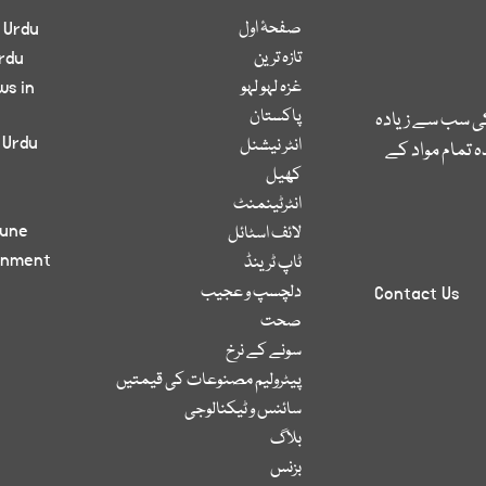
صفحۂ اول
 Urdu
تازہ ترین
rdu
غزہ لہو لہو
ws in
پاکستان
کی سب سے زیادہ
 Urdu
انٹر نیشنل
 تمام مواد کے
کھیل
انٹرٹینمنٹ
bune
لائف اسٹائل
inment
ٹاپ ٹرینڈ
دلچسپ و عجیب
Contact Us
صحت
سونے کے نرخ
پیٹرولیم مصنوعات کی قیمتیں
سائنس و ٹیکنالوجی
بلاگ
بزنس