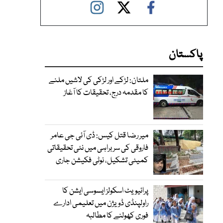
پاکستان
ملتان: لڑکے اور لڑکی کی لاشیں ملنے
کا مقدمہ درج، تحقیقات کا آغاز
میر رضا قتل کیس: ڈی آئی جی عامر
فاروقی کی سربراہی میں نئی تحقیقاتی
کمیٹی تشکیل، نوٹی فکیشن جاری
پرائیویٹ اسکولز ایسوسی ایشن کا
راولپنڈی ڈویژن میں تعلیمی ادارے
فوری کھولنے کا مطالبہ