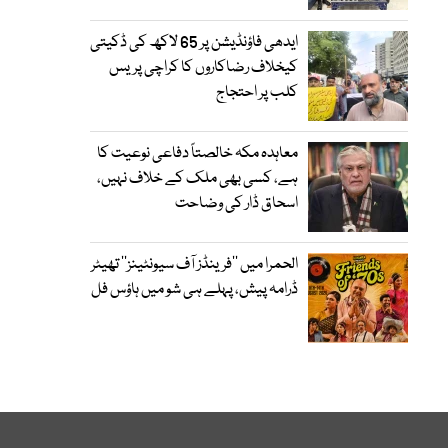
ایدھی فاؤنڈیشن پر 65 لاکھ کی ڈکیتی
کیخلاف رضاکاروں کا کراچی پریس
کلب پر احتجاج
معاہدہ مکہ خالصتاً دفاعی نوعیت کا
ہے، کسی بھی ملک کے خلاف نہیں،
اسحاق ڈار کی وضاحت
الحمرا میں ’’فرینڈز آف سیونٹینز‘‘ تھیٹر
ڈرامہ پیش، پہلے ہی شو میں ہاؤس فل