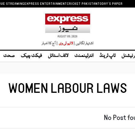
IVE STREAMING
EXPRESS ENTERTAINMENT
CRICKET PAKISTAN
TODAY'S PAPER
AUGUST 09, 2026
اشتہار لگائیں |
| آج کا اخبار
ر نیشنل
ٹاپ ٹرینڈ
انٹرٹینمنٹ
لائف اسٹائل
فیکٹ چیک
صحت
WOMEN LABOUR LAWS
No Post fo