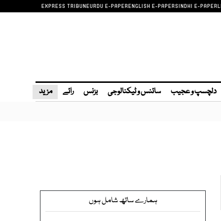
EXPRESS TRIBUNE
URDU E-PAPER
ENGLISH E-PAPER
SINDHI E-PAPER
L
دلچسپ و عجیب
سائنس و ٹیکنالوجی
بزنس
رائے
مزید
ہمارے ساتھ شامل ہوں