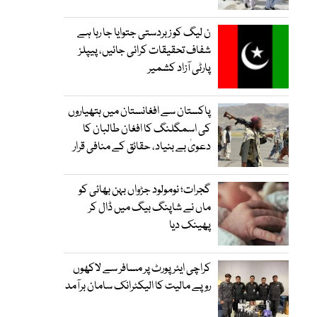
ن لیگ کو زبردستی جتوایا جا رہا ہے
شفاف تحقیقات کرائی جائیں، پیپلز
پارٹی آزاد کشمیر
پاکستان سے افغانستان میں ہتھیاروں
کی اسمگلنگ کا افغان طالبان کا
دعویٰ بے بنیاد، حقائق کے منافی قرار
گجرات؛ نومولود جڑواں بہن بھائی کو
ماں نے شاپنگ بیگ میں ڈال کر
پھینک دیا
کراچی ایئرپورٹ پر مسافر سے لاکھوں
روپے مالیت کا الیکٹرانک سامان برآمد