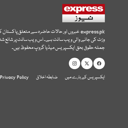
express.pk
خبروں اور حالات حاضرہ سے متعلق پاکستان 
وزٹ کی جانے والی ویب سائٹ ہے۔ اس ویب سائٹ پر شائع شدہ
جملہ حقوق بحق ایکسپریس میڈیا گروپ محفوظ ہیں۔
ایکسپریس کے بارے میں
ضابطہ اخلاق
Privacy Policy