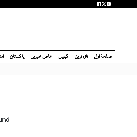
صفحۂ اول
تازہ ترین
کھیل
خاص خبریں
پاکستان
انٹ
und