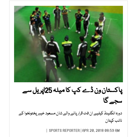
پاکستان ون ڈے کپ کا میلہ 25اپریل سے
سجے گا
دورہ انگلینڈ کیلیے ان فٹ قرار پانے والے شان مسعود خیبرپختونخوا کے
نائب کپتان
SPORTS REPORTER
| APR 20, 2018 08:59 AM |