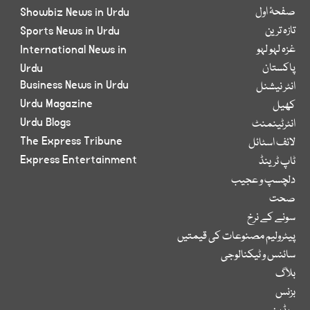
صفحۂ اول
Showbiz News in Urdu
تازہ ترین
Sports News in Urdu
غزہ لہو لہو
International News in
پاکستان
Urdu
Business News in Urdu
انٹر نیشنل
Urdu Magazine
کھیل
Urdu Blogs
انٹرٹینمنٹ
The Express Tribune
لائف اسٹائل
Express Entertainment
ٹاپ ٹرینڈ
دلچسپ و عجیب
صحت
سونے کے نرخ
پیٹرولیم مصنوعات کی قیمتیں
سائنس و ٹیکنالوجی
بلاگ
بزنس