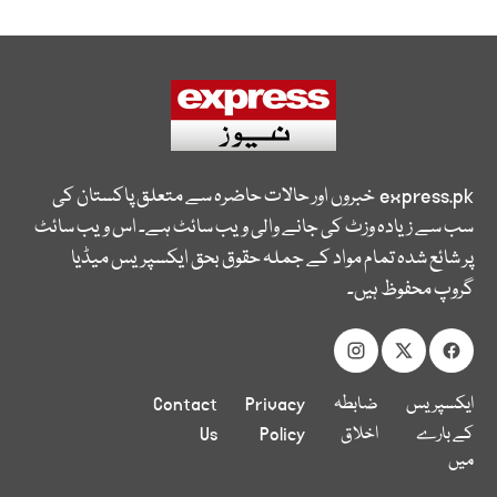
express.pk
خبروں اور حالات حاضرہ سے متعلق پاکستان کی
سب سے زیادہ وزٹ کی جانے والی ویب سائٹ ہے۔ اس ویب سائٹ
پر شائع شدہ تمام مواد کے جملہ حقوق بحق ایکسپریس میڈیا
گروپ محفوظ ہیں۔
ایکسپریس
ضابطہ
Privacy
Contact
کے بارے
اخلاق
Policy
Us
میں