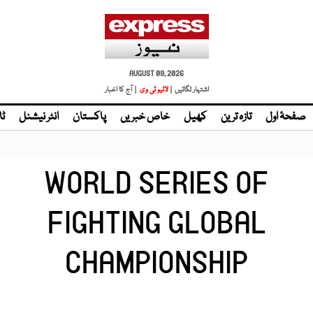
AUGUST 09, 2026
اشتہار لگائیں |
لائیو ٹی وی
| آج کا اخبار
صفحۂ اول
تازہ ترین
کھیل
خاص خبریں
پاکستان
انٹر نیشنل
ٹا
WORLD SERIES OF
FIGHTING GLOBAL
CHAMPIONSHIP