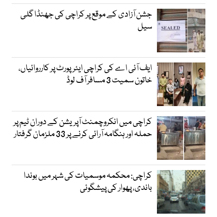
جشن آزادی کے موقع پر کراچی کی جھنڈا گلی
سیل
ایف آئی اے کی کراچی ایئرپورٹ پر کارروائیاں،
خاتون سمیت 3 مسافر آف لوڈ
کراچی میں انکروچمنٹ آپریشن کے دوران ٹیم پر
حملہ اور ہنگامہ آرائی کرنے پر 33 ملزمان گرفتار
کراچی: محکمہ موسمیات کی شہر میں بوندا
باندی، پھوار کی پیشگوئی