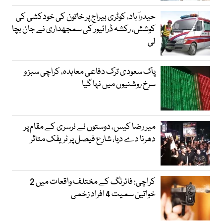
حیدرآباد، کوٹری بیراج پر خاتون کی خودکشی کی
کوشش، رکشہ ڈرائیور کی سمجھداری نے جان بچا
لی
پاک سعودی ترک دفاعی معاہدہ، کراچی سبز و
سرخ روشنیوں میں نہا گیا
میر رضا کیس، دوستوں نے نرسری کے مقام پر
دھرنا دے دیا، شارع فیصل پر ٹریفک متاثر
کراچی: فائرنگ کے مختلف واقعات میں 2
خواتین سمیت 4 افراد زخمی