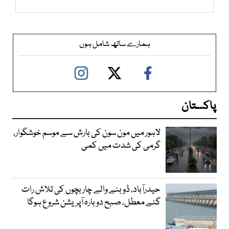
ہمارے ساتھ شامل ہوں
پاکستان
لاہور میں مون سون کی بارش سے موسم خوشگوار،
گرمی کی شدت میں کمی
حیدرآباد، ڈوبنے والے چار بچوں کی تلاش رات
گئے معطل، صبح دوبارہ آپریشن شروع ہوگا