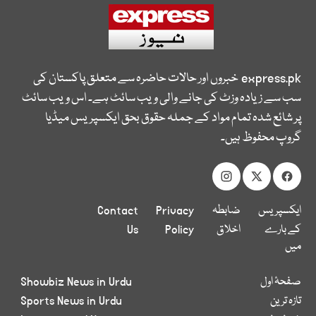
express.pk
خبروں اور حالات حاضرہ سے متعلق پاکستان کی
سب سے زیادہ وزٹ کی جانے والی ویب سائٹ ہے۔ اس ویب سائٹ
پر شائع شدہ تمام مواد کے جملہ حقوق بحق ایکسپریس میڈیا
گروپ محفوظ ہیں۔
ایکسپریس
ضابطہ
Privacy
Contact
کے بارے
اخلاق
Policy
Us
میں
صفحۂ اول
Showbiz News in Urdu
تازہ ترین
Sports News in Urdu