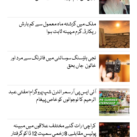
ملک میں گزشتہ ماہ معمول سے کم بارش
ریکارڈ، گرم مہینہ ثابت ہوا
نجی ہاؤسنگ سوسائٹی میں فائرنگ سے مرد اور
خاتون جاں بحق
آئی ایس پی آر سمر انٹرن شپ پروگرام؛ مفتی عبد
الرحیم کا نوجوانوں کو خاص پیغام
کراچی؛ رات گئے مختلف علاقوں میں مبینہ
پولیس مقابلے، 8 زخمی سمیت 12 ڈاکو گرفتار