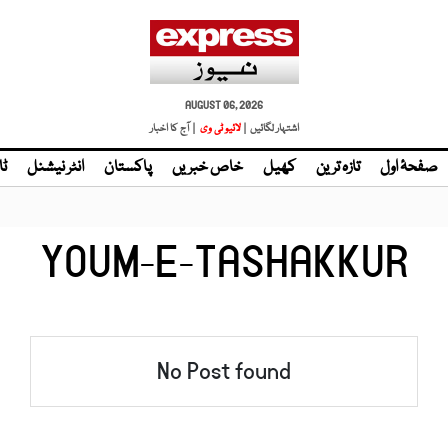
AUGUST 06, 2026
اشتہار لگائیں |
لائیو ٹی وی
| آج کا اخبار
صفحۂ اول
تازہ ترین
کھیل
خاص خبریں
پاکستان
انٹر نیشنل
ٹا
YOUM-E-TASHAKKUR
No Post found