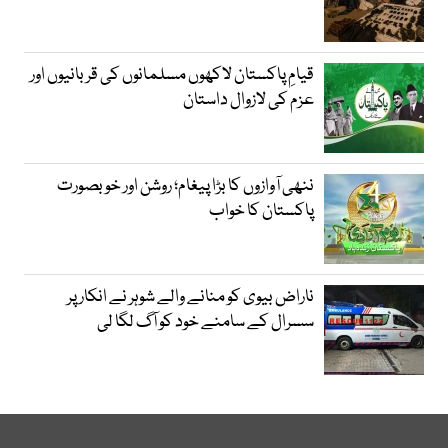
قیامِ پاکستان لاکھوں مسلمانوں کی قربانیوں اور
عزم کی لازوال داستان
ننھی آوازوں کا بڑا پیغام؛ روشن اور خوبصورت
پاکستان کا خواب
ناراض بیوی کو منانے والے شوہر نے انکار پر
سسرال کے سامنے خود کو آگ لگا لی