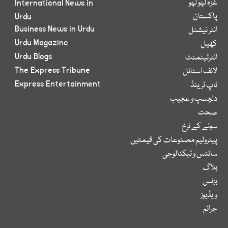
غزہ لہو لہو
International News in
پاکستان
Urdu
Business News in Urdu
انٹر نیشنل
Urdu Magazine
کھیل
Urdu Blogs
انٹرٹینمنٹ
The Express Tribune
لائف اسٹائل
Express Entertainment
ٹاپ ٹرینڈ
دلچسپ و عجیب
صحت
سونے کے نرخ
پیٹرولیم مصنوعات کی قیمتیں
سائنس و ٹیکنالوجی
بلاگ
بزنس
ویڈیوز
جرائم