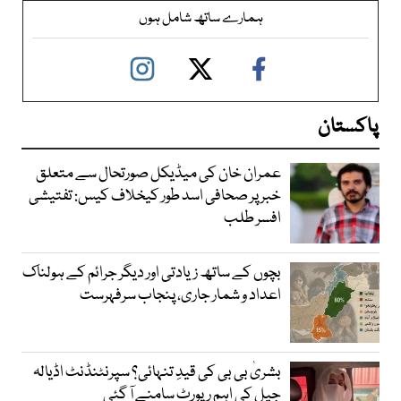
ہمارے ساتھ شامل ہوں
پاکستان
عمران خان کی میڈیکل صورتحال سے متعلق
خبر پر صحافی اسد طور کیخلاف کیس: تفتیشی
افسر طلب
بچوں کے ساتھ زیادتی اور دیگر جرائم کے ہولناک
اعداد و شمار جاری، پنجاب سرفہرست
بشریٰ بی بی کی قیدِ تنہائی؟ سپرنٹنڈنٹ اڈیالہ
جیل کی اہم رپورٹ سامنے آ گئی