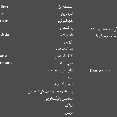
صفحۂ اول
 Urdu
تازہ ترین
rdu
غزہ لہو لہو
ws in
پاکستان
کی سب سے زیادہ
 Urdu
انٹر نیشنل
 تمام مواد کے
کھیل
انٹرٹینمنٹ
bune
لائف اسٹائل
inment
ٹاپ ٹرینڈ
دلچسپ و عجیب
Contact Us
صحت
سونے کے نرخ
پیٹرولیم مصنوعات کی قیمتیں
سائنس و ٹیکنالوجی
بلاگ
بزنس