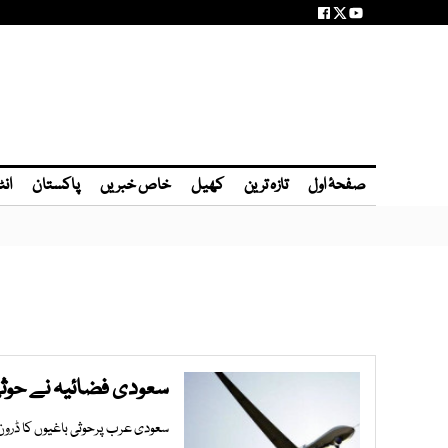
صفحۂ اول
تازہ ترین
کھیل
خاص خبریں
پاکستان
انٹ
سعودی فضائیہ نے حوثی ب
سعودی عرب پرحوثی باغیوں کا ڈرون 