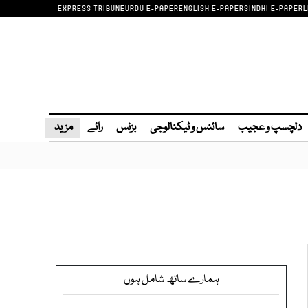
EXPRESS TRIBUNE
URDU E-PAPER
ENGLISH E-PAPER
SINDHI E-PAPER
L
دلچسپ و عجیب
سائنس و ٹیکنالوجی
بزنس
رائے
مزید
ہمارے ساتھ شامل ہوں