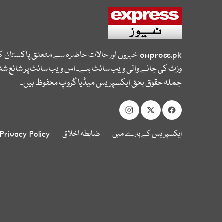
express.pk
خبروں اور حالات حاضرہ سے متعلق پاکستان 
وزٹ کی جانے والی ویب سائٹ ہے۔ اس ویب سائٹ پر شائع شدہ
جملہ حقوق بحق ایکسپریس میڈیا گروپ محفوظ ہیں۔
ایکسپریس کے بارے میں
ضابطہ اخلاق
Privacy Policy