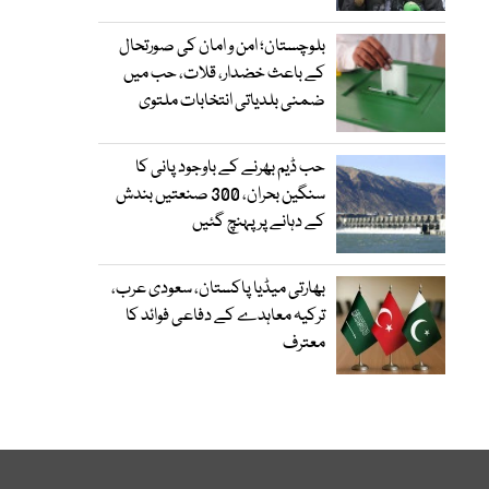
بلوچستان؛ امن و امان کی صورتحال
کے باعث خضدار، قلات، حب میں
ضمنی بلدیاتی انتخابات ملتوی
حب ڈیم بھرنے کے باوجود پانی کا
سنگین بحران، 300 صنعتیں بندش
کے دہانے پر پہنچ گئیں
بھارتی میڈیا پاکستان، سعودی عرب،
ترکیہ معاہدے کے دفاعی فوائد کا
معترف