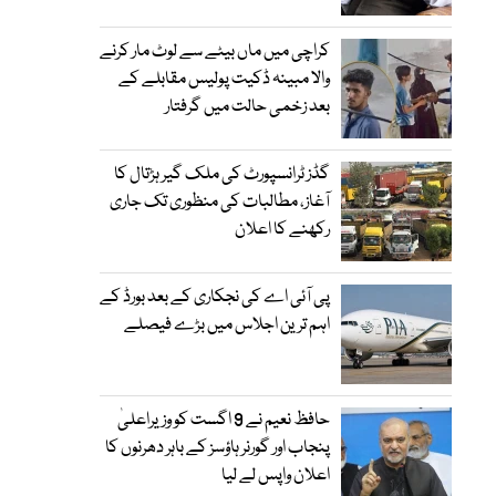
کراچی میں ماں بیٹے سے لوٹ مار کرنے
والا مبینہ ڈکیت پولیس مقابلے کے
بعد زخمی حالت میں گرفتار
گڈز ٹرانسپورٹ کی ملک گیر ہڑتال کا
آغاز، مطالبات کی منظوری تک جاری
رکھنے کا اعلان
پی آئی اے کی نجکاری کے بعد بورڈ کے
اہم ترین اجلاس میں بڑے فیصلے
حافظ نعیم نے 9 اگست کو وزیراعلیٰ
پنجاب اور گورنر ہاؤسز کے باہر دھرنوں کا
اعلان واپس لے لیا