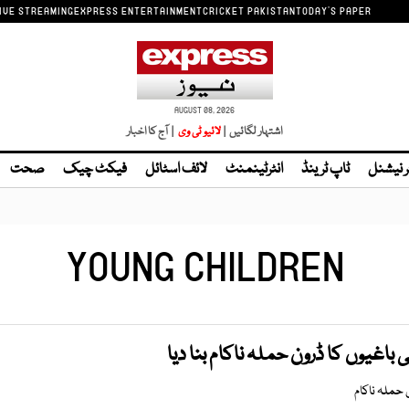
IVE STREAMING
EXPRESS ENTERTAINMENT
CRICKET PAKISTAN
TODAY'S PAPER
AUGUST 08, 2026
اشتہار لگائیں |
| آج کا اخبار
ر نیشنل
ٹاپ ٹرینڈ
انٹرٹینمنٹ
لائف اسٹائل
فیکٹ چیک
صحت
YOUNG CHILDREN
اغیوں کا ڈرون حملہ ناکام بنا دیا
حملہ ناکام