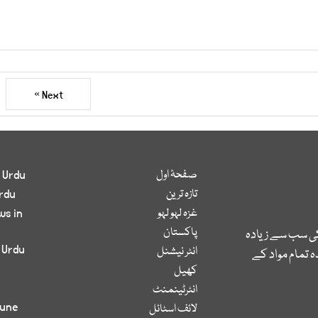
Next »
صفحۂ اول
 Urdu
تازہ ترین
rdu
غزہ لہو لہو
ws in
پاکستان
کی سب سے زیادہ
 Urdu
انٹر نیشنل
 تمام مواد کے
کھیل
انٹرٹینمنٹ
bune
لائف اسٹائل