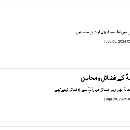
س میں ایک ہو کر بڑی قوت بن جاتے ہیں
ئشہؓ کے فضائل و محاسن
ابہؓ بھی دینی مسائل میں آپؓ سے راہ نمائی لیتے تھے