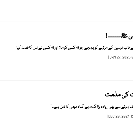
ی ﷺ۔۔۔۔۔۔ !
ے قاب قوسین کے مرتبے کو پہنچے جو نہ کسی کو ملا اور نہ کسی نے اس کا قصد کیا
رت کی مذمت
نا ہونے سے بھی زیادہ بڑا گناہ، بے گناہ مومن کا قتل ہے۔‘‘