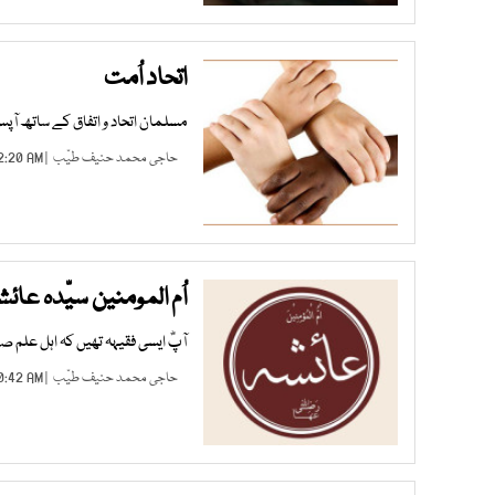
اتحاد اُمت
مسلمان اتحاد و اتفاق کے ساتھ آپ
حاجی محمد حنیف طیّب
| JUL 05, 2024 02:20 AM |
اُم المومنین سیّدہ عا
آپؓ ایسی فقیہہ تھیں کہ اہل علم صح
حاجی محمد حنیف طیّب
| MAR 28, 2024 10:42 AM |