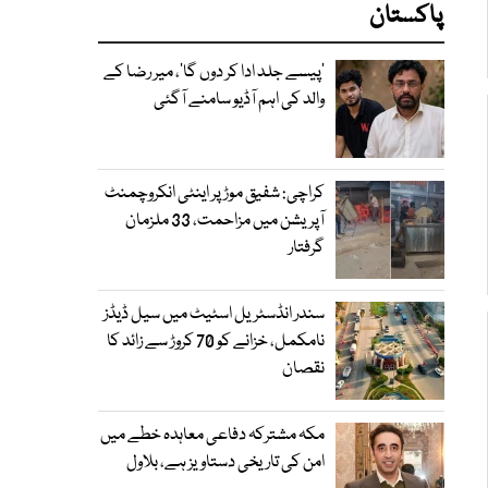
پاکستان
’پیسے جلد ادا کر دوں گا‘، میر رضا کے
والد کی اہم آڈیو سامنے آگئی
کراچی: شفیق موڑ پر اینٹی انکروچمنٹ
آپریشن میں مزاحمت، 33 ملزمان
گرفتار
سندر انڈسٹریل اسٹیٹ میں سیل ڈیڈز
نامکمل، خزانے کو 70 کروڑ سے زائد کا
نقصان
مکہ مشترکہ دفاعی معاہدہ خطے میں
امن کی تاریخی دستاویز ہے، بلاول