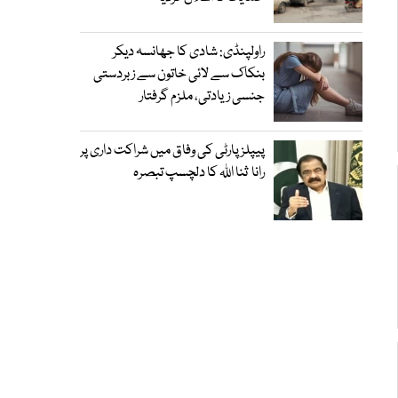
راولپنڈی: شادی کا جھانسہ دیکر
بنکاک سے لائی خاتون سے زبردستی
جنسی زیادتی، ملزم گرفتار
پیپلز پارٹی کی وفاق میں شراکت داری پر
رانا ثنا اللہ کا دلچسپ تبصرہ