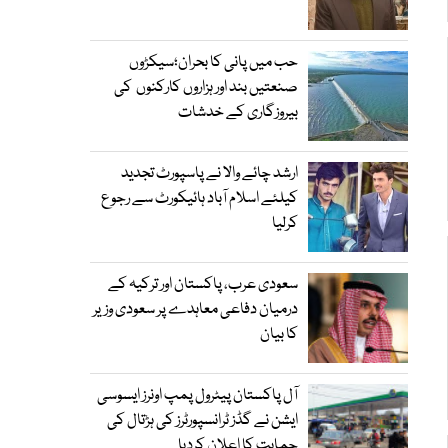
حب میں پانی کا بحران؛سیکڑوں
صنعتیں بند اور ہزاروں کارکنوں کی
بیروزگاری کے خدشات
ارشد چائے والا نے پاسپورٹ تجدید
کیلئے اسلام آباد ہائیکورٹ سے رجوع
کرلیا
سعودی عرب، پاکستان اور ترکیہ کے
درمیان دفاعی معاہدے پر سعودی وزیر
کا بیان
آل پاکستان پیٹرول پمپ اونرز ایسوسی
ایشن نے گڈز ٹرانسپورٹرز کی ہڑتال کی
حمایت کا اعلان کردیا