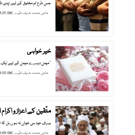
جس طرح تم مخلوق کے لیے اپنے ظاہر ک
حاجی محمد حنیف طیّب
| NOV 03, 2023 10:25 AM |
خیر خواہی
’’مومن دوسرے مومن کے لیے ایک
حاجی محمد حنیف طیّب
| MAY 12, 2023 09:56 AM |
متّقین کے اعزاز و اکرام ا
صرف خود ہی خوش نہ ہو ں بل کہ اس
حاجی محمد حنیف طیّب
| APR 22, 2023 09:08 AM |