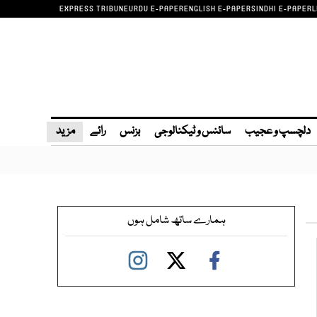
EXPRESS TRIBUNE
URDU E-PAPER
ENGLISH E-PAPER
SINDHI E-PAPER
L
دلچسپ و عجیب
سائنس و ٹیکنالوجی
بزنس
رائے
مزید
ہمارے ساتھ شامل ہوں