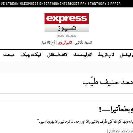
IVE STREAMING
EXPRESS ENTERTAINMENT
CRICKET PAKISTAN
TODAY'S PAPER
AUGUST 08, 2026
اشتہار لگائیں |
| آج کا اخبار
ر نیشنل
ٹاپ ٹرینڈ
انٹرٹینمنٹ
لائف اسٹائل
فیکٹ چیک
صحت
مد حنیف طیّب
بطحاؐ تیرا ۔۔۔۔ !
ا، مجھ کو اﷲ کی طرف بلانے والا اور رحمت فرمانے والا بھیجا ہے۔‘‘