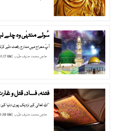
سُوئے منتہٰی وہ چلے نب
آپؐ معراج میں مدارج رفعت طے کرت
حاجی محمد حنیف طیّب
| JAN 27, 2025 01:17 AM |
فتنہ، فساد، قتل و غا
’’اﷲ تعالیٰ کے نزدیک پوری دنیا کے ف
حاجی محمد حنیف طیّب
| DEC 20, 2024 12:30 AM |