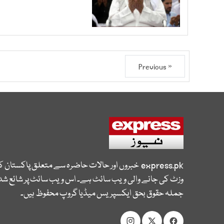
« Previous
express.pk
خبروں اور حالات حاضرہ سے متعلق پاکستان 
وزٹ کی جانے والی ویب سائٹ ہے۔ اس ویب سائٹ پر شائع شدہ
جملہ حقوق بحق ایکسپریس میڈیا گروپ محفوظ ہیں۔