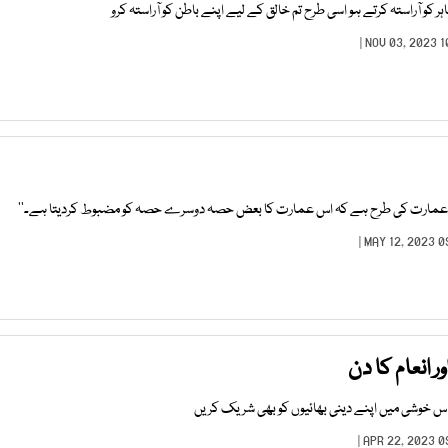
و آراستہ کرتے ہو اسی طرح تم خالق کے لیے اپنے باطن کو آراستہ کرو
 عمارت کی طرح ہے کہ اس عمارت کا بعض حصہ دوسرے حصہ کو مضبوط کردیتا ہے۔‘‘
ور انعام کا دن
 خوشی میں اپنے دینی بھائیوں کو بھی شریک کریں