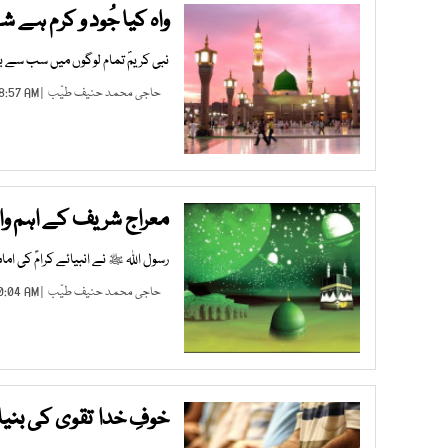
واہ کیا جُود و کرم ہے شہہ
نبی کریمؐ تمام لوگوں میں سب سے ب
حاجی محمد حنیف طیّب
| FEB 23, 2024 08:57 AM |
معراج شریف کے اہم و
رسول اﷲ ﷺ نے انبیائے کرامؑ کی امامت
حاجی محمد حنیف طیّب
| FEB 07, 2024 10:04 AM |
خوفِ خدا تقوی کی بنیا