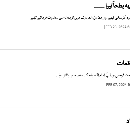
 بطحاؐ تیرا ۔۔۔۔۔
ڑھ کر سخی تھے اور رمضان المبارک میں تو بہت ہی سخاوت فرماتے تھے
اقعات
 فرمائی اور آپؐ امام الانبیاء کے منصب پر فائز ہوئے
د