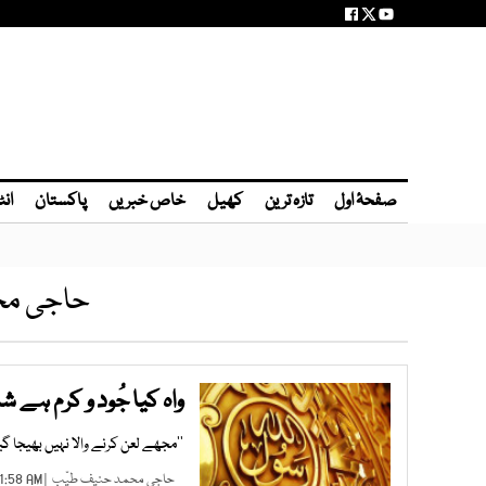
صفحۂ اول
تازہ ترین
کھیل
خاص خبریں
پاکستان
انٹ
حاجی مح
واہ کیا جُود و کرم ہے شہِ 
’’مجھے لعن کرنے والا نہیں بھیجا گی
حاجی محمد حنیف طیّب
| JUN 20, 2025 01:58 AM |