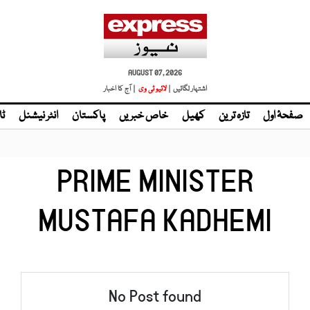
AUGUST 07, 2026
اشتہار لگائیں |
لائیو ٹی وی
| آج کا اخبار
صفحۂ اول
تازہ ترین
کھیل
خاص خبریں
پاکستان
انٹر نیشنل
ٹا
PRIME MINISTER
MUSTAFA KADHEMI
No Post found