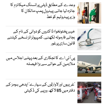
وعدے کے مطابق ڈیلی پرائسنگ میکانزم کا
جائزہ لیا جائے، پیٹرول پمپ مالکان کا
وزیرپیٹرولیم کو خط
خیبرپختونخوا؛ ڈاکٹروں کو دوائی کے نام کے
بجائے فارمولہ لکھنے، کمپیوٹرائز نسخے کیلئے
قانون سازی پرغور
پی آئی اے کا نجکاری کے بعد پہلے اجلاس میں
ملازمین کے حوالے سے بڑا فیصلہ
’غریبوں اور لاوارثوں کے سہارے‘ ایدھی ہومز کے
دفتر میں 65 لاکھ روپے کی ڈکیتی