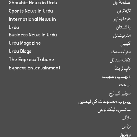
صفحۂ اول
Showbiz News in Urdu
تازہ ترین
Sports News in Urdu
غزہ لہو لہو
International News in
پاکستان
Urdu
Business News in Urdu
انٹر نیشنل
Urdu Magazine
کھیل
Urdu Blogs
انٹرٹینمنٹ
The Express Tribune
لائف اسٹائل
Express Entertainment
ٹاپ ٹرینڈ
دلچسپ و عجیب
صحت
سونے کے نرخ
پیٹرولیم مصنوعات کی قیمتیں
سائنس و ٹیکنالوجی
بلاگ
بزنس
ویڈیوز