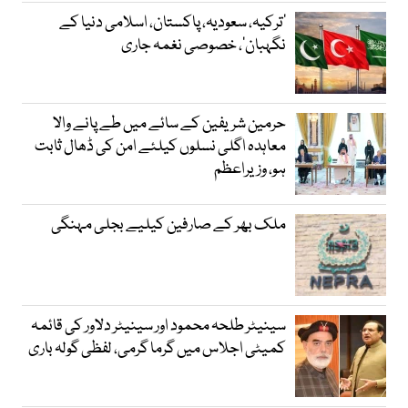
‘ترکیہ، سعودیہ، پاکستان، اسلامی دنیا کے
نگہبان’، خصوصی نغمہ جاری
حرمین شریفین کے سائے میں طے پانے والا
معاہدہ اگلی نسلوں کیلئے امن کی ڈھال ثابت
ہو، وزیراعظم
ملک بھر کے صارفین کیلیے بجلی مہنگی
سینیٹر طلحہ محمود اور سینیٹر دلاور کی قائمہ
کمیٹی اجلاس میں گرما گرمی، لفظی گولہ باری