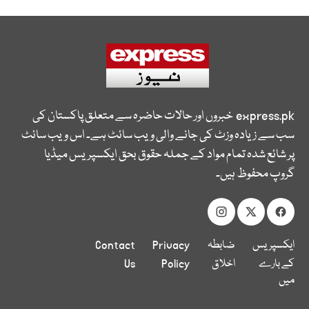
express.pk
خبروں اور حالات حاضرہ سے متعلق پاکستان کی
سب سے زیادہ وزٹ کی جانے والی ویب سائٹ ہے۔ اس ویب سائٹ
پر شائع شدہ تمام مواد کے جملہ حقوق بحق ایکسپریس میڈیا
گروپ محفوظ ہیں۔
ایکسپریس
ضابطہ
Privacy
Contact
کے بارے
اخلاق
Policy
Us
میں