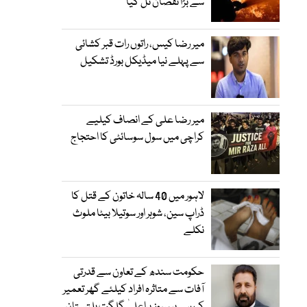
سے بڑا نقصان ٹل گیا
میر رضا کیس، راتوں رات قبر کشائی
سے پہلے نیا میڈیکل بورڈ تشکیل
میر رضا علی کے انصاف کیلیے
کراچی میں سول سوسائٹی کا احتجاج
لاہور میں 40 سالہ خاتون کے قتل کا
ڈراپ سین، شوہر اور سوتیلا بیٹا ملوث
نکلے
حکومت سندھ کے تعاون سے قدرتی
آفات سے متاثرہ افراد کیلئے گھر تعمیر