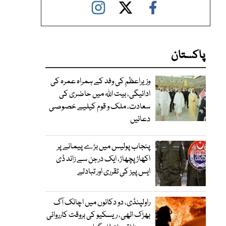
پاکستان
وزیراعظم کی وفد کے ہمراہ عمرہ کی
ادائیگی، بیت اللہ میں حاضری کی
سعادت، ملک و قوم کیلیے خصوصی
دعائیں
پنجاب پولیس میں بڑے پیمانے پر
اکھاڑ پچھاڑ، ایک درجن سے زائد ڈی
ایس پیز کی تقرری اور تبادلے
راولپنڈی، دو دکانوں میں اچانک آگ
بھڑک اٹھی، ریسکیو کی بروقت کارروائی