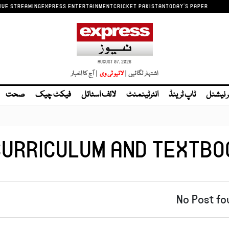
IVE STREAMING
EXPRESS ENTERTAINMENT
CRICKET PAKISTAN
TODAY'S PAPER
AUGUST 07, 2026
اشتہار لگائیں |
| آج کا اخبار
ر نیشنل
ٹاپ ٹرینڈ
انٹرٹینمنٹ
لائف اسٹائل
فیکٹ چیک
صحت
CURRICULUM AND TEXTBO
No Post fo