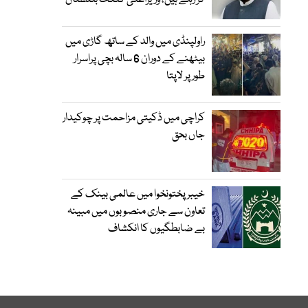
کر رہے ہیں، وزیراعلیٰ گلگت بلتستان
راولپنڈی میں والد کے ساتھ گاڑی میں
بیٹھنے کے دوران 6 سالہ بچی پراسرار
طور پر لاپتا
کراچی میں ڈکیتی مزاحمت پر چوکیدار
جاں بحق
خیبرپختونخوا میں عالمی بینک کے
تعاون سے جاری منصوبوں میں مبینہ
بے ضابطگیوں کا انکشاف