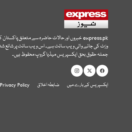
express.pk
خبروں اور حالات حاضرہ سے متعلق پاکستان 
وزٹ کی جانے والی ویب سائٹ ہے۔ اس ویب سائٹ پر شائع شدہ
جملہ حقوق بحق ایکسپریس میڈیا گروپ محفوظ ہیں۔
ایکسپریس کے بارے میں
ضابطہ اخلاق
Privacy Policy