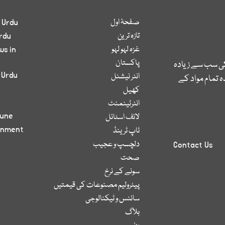
صفحۂ اول
 Urdu
تازہ ترین
rdu
غزہ لہو لہو
ws in
پاکستان
کی سب سے زیادہ
 Urdu
انٹر نیشنل
 تمام مواد کے
کھیل
انٹرٹینمنٹ
bune
لائف اسٹائل
inment
ٹاپ ٹرینڈ
دلچسپ و عجیب
Contact Us
صحت
سونے کے نرخ
پیٹرولیم مصنوعات کی قیمتیں
سائنس و ٹیکنالوجی
بلاگ