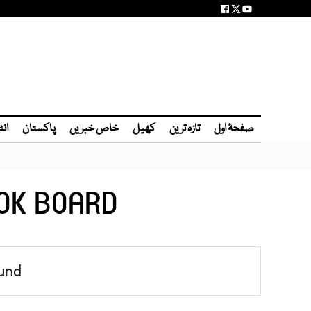
صفحۂ اول
تازہ ترین
کھیل
خاص خبریں
پاکستان
انٹ
OK BOARD
und