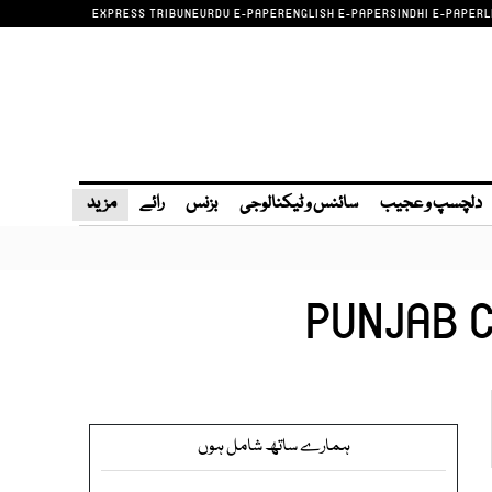
EXPRESS TRIBUNE
URDU E-PAPER
ENGLISH E-PAPER
SINDHI E-PAPER
L
دلچسپ و عجیب
سائنس و ٹیکنالوجی
بزنس
رائے
مزید
PUNJAB 
ہمارے ساتھ شامل ہوں