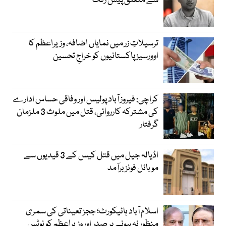
سے متعلق پیش رفت
ترسیلاتِ زر میں نمایاں اضافہ، وزیراعظم کا
اوورسیز پاکستانیوں کو خراجِ تحسین
کراچی: فیروز آباد پولیس اور وفاقی حساس ادارے
کی مشترکہ کارروائی، قتل میں ملوث 3 ملزمان
گرفتار
اڈیالہ جیل میں قتل کیس کے 3 قیدیوں سے
موبائل فونز برآمد
اسلام آباد ہائیکورٹ؛ ججز تعیناتی کی سمری
منظور نہ ہونے پر صدر اور وزیراعظم کو نوٹس