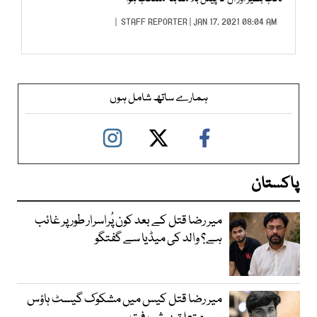
STAFF REPORTER
| JAN 17, 2021 08:04 AM |
ہمارے ساتھ شامل ہوں
پاکستان
میر رضا قتل کے بعد کون پُراسرار طور پر غائب
ہے؟ والد کی میڈیا سے گفتگو
میر رضا قتل کیس میں مشکوک گیسٹ ہاؤس