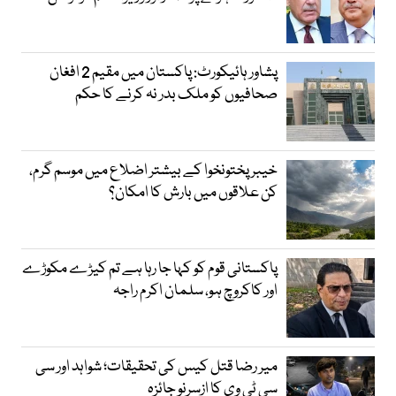
پشاور ہائیکورٹ: پاکستان میں مقیم 2 افغان
صحافیوں کو ملک بدر نہ کرنے کا حکم
خیبر پختونخوا کے بیشتر اضلاع میں موسم گرم،
کن علاقوں میں بارش کا امکان؟
پاکستانی قوم کو کہا جا رہا ہے تم کیڑے مکوڑے
اور کاکروچ ہو، سلمان اکرم راجہ
میر رضا قتل کیس کی تحقیقات؛ شواہد اور سی
سی ٹی وی کا ازسرنو جائزہ