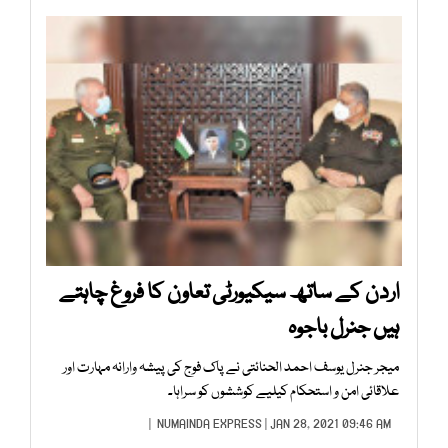
اردن کے ساتھ سیکیورٹی تعاون کا فروغ چاہتے
ہیں جنرل باجوہ
میجر جنرل یوسف احمد الحنائتی نے پاک فوج کی پیشہ وارانہ مہارت اور
علاقائی امن و استحکام کیلیے کوششوں کو سراہا۔
NUMAINDA EXPRESS
| JAN 28, 2021 09:46 AM |