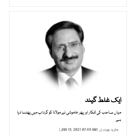
ایک غلط گیند
میاں صاحب کی للکار اور پھر خاموشی نے مولانا کو گرداب میں پھنسا دیا
ہے
جاوید چوہدر ی
| JAN 19, 2021 07:49 AM |