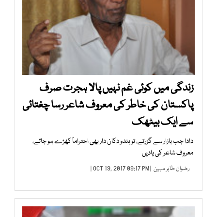
زندگی میں کوئی غم نہیں پالا ہجرت صرف
پاکستان کی خاطر کی معروف شاعر رسا چغتائی
سے ایک بیٹھک
دادا جب بازار سے گزرتے، تو ہندو دکان دار بھی احتراماً کھڑے ہو جاتے،
معروف شاعر کی یادیں
رضوان طاہر مبین
| OCT 19, 2017 09:17 PM |