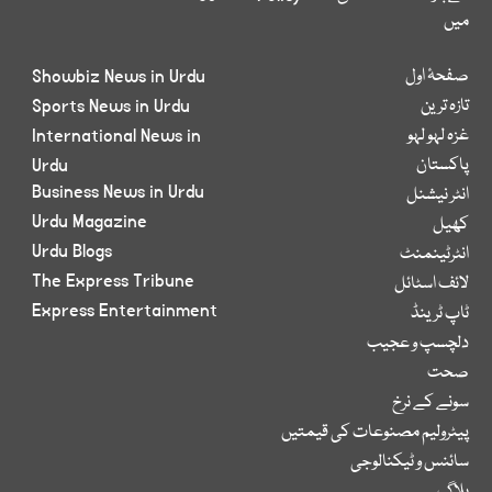
میں
صفحۂ اول
Showbiz News in Urdu
تازہ ترین
Sports News in Urdu
غزہ لہو لہو
International News in
پاکستان
Urdu
Business News in Urdu
انٹر نیشنل
Urdu Magazine
کھیل
Urdu Blogs
انٹرٹینمنٹ
The Express Tribune
لائف اسٹائل
Express Entertainment
ٹاپ ٹرینڈ
دلچسپ و عجیب
صحت
سونے کے نرخ
پیٹرولیم مصنوعات کی قیمتیں
سائنس و ٹیکنالوجی