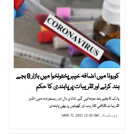
کورونا میں اضافہ خیبر پختونخوا میں بازار 8 بجے
بند کرنے اور تقریبات پر پابندی کا حکم
پارک 6 بجے بند ہوجائیں گے، شادی ہال اور ریسٹورنٹ میں انڈور
تقریبات،ثقافتی تقاریب اور کھیلوں پر بھی پابندی
ویب ڈیسک
| MAR 15, 2021 12:36 AM |