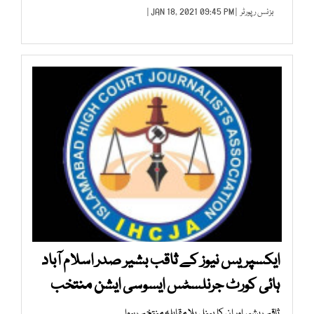
بزنس رپورٹر
| JAN 18, 2021 09:45 PM |
ایکسپریس نیوز کے ثاقب بشیر صدر اسلام آباد
ہائی کورٹ جرنلسٹس ایسوسی ایشن منتخب
ثاقب بشیر اور ان کا پینل بلا مقابلہ منتخب ہوا