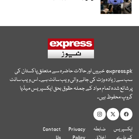
express.pk
خبروں اور حالات حاضرہ سے متعلق پاکستان کی
سب سے زیادہ وزٹ کی جانے والی ویب سائٹ ہے۔ اس ویب سائٹ
پر شائع شدہ تمام مواد کے جملہ حقوق بحق ایکسپریس میڈیا
گروپ محفوظ ہیں۔
ایکسپریس
ضابطہ
Privacy
Contact
کے بارے
اخلاق
Policy
Us