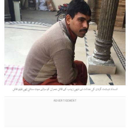
انسداد دہشت گردی کی عدالت نے ننھی زینب کے قاتل عمران کو سزائے موت سنائی تھی فوٹو: فائل