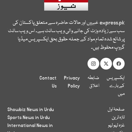
express.pk
خبروں اور حالات حاضرہ سے متعلق پاکستان کی
سب سے زیادہ وزٹ کی جانے والی ویب سائٹ ہے۔ اس ویب سائٹ
پر شائع شدہ تمام مواد کے جملہ حقوق بحق ایکسپریس میڈیا
گروپ محفوظ ہیں۔
ایکسپریس
ضابطہ
Privacy
Contact
کے بارے
اخلاق
Policy
Us
میں
صفحۂ اول
Showbiz News in Urdu
تازہ ترین
Sports News in Urdu
غزہ لہو لہو
International News in