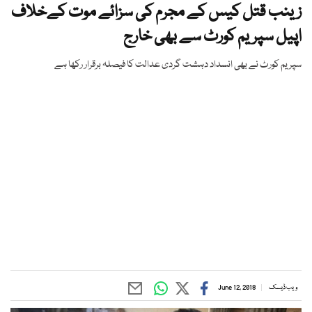
زینب قتل کیس کے مجرم کی سزائے موت کےخلاف
اپیل سپریم کورٹ سے بھی خارج
سپریم کورٹ نے بھی انسداد دہشت گردی عدالت کا فیصلہ برقرار رکھا ہے
ویب ڈیسک
June 12, 2018