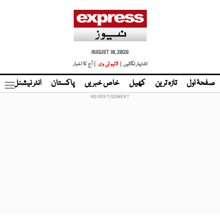
AUGUST 10, 2026
اشتہار لگائیں |
لائیو ٹی وی
| آج کا اخبار
صفحۂ اول
تازہ ترین
کھیل
خاص خبریں
پاکستان
انٹر نیشنل
ٹا