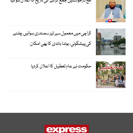
حج درخواستیں جمع کرانے کی تاریخ کا اعلان ہوگیا
کراچی میں معمول سے تیز سمندری ہوائیں چلنے
کی پیشگوئی، بوندا باندی کا بھی امکان
حکومت نے عام تعطیل کا اعلان کردیا