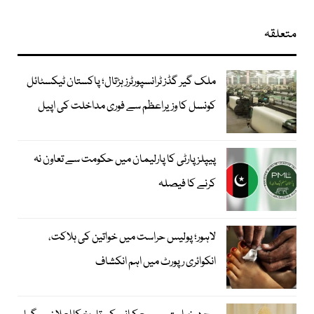
متعلقہ
ملک گیر گڈز ٹرانسپورٹرز ہڑتال؛ پاکستان ٹیکسٹائل
کونسل کا وزیراعظم سے فوری مداخلت کی اپیل
پیپلزپارٹی کا پارلیمان میں حکومت سے تعاون نہ
کرنے کا فیصلہ
لاہور؛ پولیس حراست میں خواتین کی ہلاکت،
انکوائری رپورٹ میں اہم انکشاف