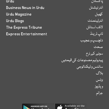
پاکستان
Urdu
انٹر نیشنل
Business News in Urdu
کھیل
Urdu Magazine
انٹرٹینمنٹ
Urdu Blogs
لائف اسٹائل
The Express Tribune
ٹاپ ٹرینڈ
Express Entertainment
دلچسپ و عجیب
صحت
سونے کے نرخ
پیٹرولیم مصنوعات کی قیمتیں
سائنس و ٹیکنالوجی
بلاگ
بزنس
ویڈیوز
جرائم