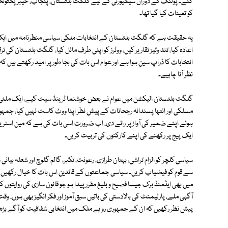
کو تعینات کیا گیا تھا۔
یہ حقیقت ہے کہ گلگت بلتستان کے انتخابات ملکی سیاسی منظرنامہ میں ایک 
اعادہ کیا، تند وتیز تقاریر کیں، ووٹرز کو اپنی طرف مائل کیا، گلگت بلتستان 
انتخابات کا ڈراپ سین ہوا ہے اور عوام اس بات کی بجا طور پر امید رکھتے ہیں ک
نظر آنا چاہیے۔
گلگت بلتستان الیکشن میں عوام نے بعض خوشنما ٹرینڈ سیٹ کیے، ایک ملٹی لیٹرل
مسلکی اور انتہا پسندانہ رجحانات کے پیش نظر اپنا ووٹ کاسٹ نہیں کیا، جمہ
ہوئے اپنے ضمیر کی آواز پر رائے دی، اب ضرورت اسی بات کی ہے کہ مین اسٹری
ایک پیج پر رکھنے کی اپنے کارکنوں کی تربیت کریں۔
سیاسی کلچر کو الزام تراشی، بہتان طرازی، رعونت، تکبر، گالم گلوچ اور شعلہ بی
سے قوم کو فیضیاب کریں۔ سیاسی جماعتوں کے قائدین اس بات کا خیال رکھیں کہ س
میں بھی ایڈمنڈ برک جیسا فصیح و بلیغ مقرر پیدا ہو جو قانون سازی کی روایتوں 
آگہی ملے، پارلیمنٹ کی بالادستی کی باتیں سبق آموز اور فکر انگیز بھی ہوں، و
پیش نظر رکھیں کہ ان کے جمہوری رویے ملک میں انتخابی شفافیت کو آگے بڑھ