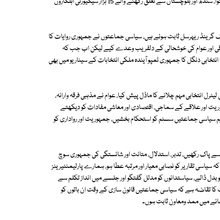
گئے۔ پولنگ کے دوران سیکیورٹی کے لیے گلگت بلتستان، پنجاب، خیبرپختونخوا، سندھ اور بلوچستان سے تعلق رکھنے والے 15 ہزار سیکیورٹی اہلکاروں
گرینڈ ریہرسل ثابت ہوئے ہیں، سیاسی جماعتوں نے جمہوری روایات کا
کی ترقی اور عوام کی خوشحالی کے دلفریب وعدے کیے لیکن اب جب کہ
ہ انتخابی دنگل کا جمہوری ٹمپو آیندہ ملکی انتخابات کے سیناریو میں بھی
 انتخابی مہم چلانے کا ماڈل پیش کیا، عوام نے مذہبی فرقہ وارانہ،
وریت اور علاقے کے سماجی، اقتصادی اور معاشی مفادات کو دیکھتے
م سیاسی جماعتیں سسٹم کو استحکام بخشیں، جمہوریت اور رواداری کو
انی سے پاک رکھیں، تدبر، استدلال، متانت اور شائستگی کی جمہوری سوچ
یاسی تقاریر کو نصابی معیار اور مرتبہ عطا ہو، ہمارے پارلیمنٹیرینز
کو بدل ڈالے، سیاستدانوں کو مدلل گفتگو اور جلسے میں انداز تکلم سے
قت کا تقاضہ ہے کہ سیاسی جماعتیں قانون سازی کے وقت ان باتوں کو
انے میں ممد ومعاون ثابت ہوں۔