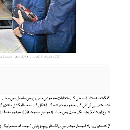
گلگت بلتستان الیکشن میں عوام نے بعض خوشنما ٹرینڈ س
شروع اور شام 5 بجے تک جاری رہی جہاں 4 خواتین سمیت 330 امیدوار مدمقابل تھے۔
7 نشستوں پر آزاد امیدوار جیتے ہ