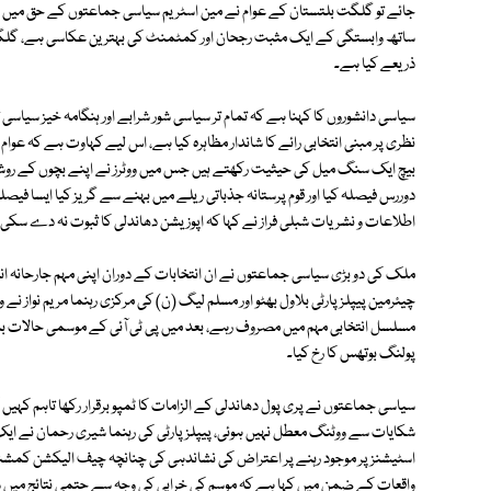
جائے تو گلگت بلتستان کے عوام نے مین اسٹریم سیاسی جماعتوں کے حق می
ساتھ وابستگی کے ایک مثبت رجحان اور کمٹمنٹ کی بہترین عکاسی ہے، گلگت 
ذریعے کیا ہے۔
سیاسی دانشوروں کا کہنا ہے کہ تمام تر سیاسی شور شرابے اور ہنگامہ خیز سیاسی 
نظری پر مبنی انتخابی رائے کا شاندار مظاہرہ کیا ہے، اس لیے کہاوت ہے کہ عو
بیچ ایک سنگ میل کی حیثیت رکھتے ہیں جس میں ووٹرز نے اپنے بچوں کے روشن
دوررس فیصلہ کیا اور قوم پرستانہ جذباتی ریلے میں بہنے سے گریز کیا ایسا فیصلہ
اطلاعات و نشریات شبلی فراز نے کہا کہ اپوزیشن دھاندلی کا ثبوت نہ دے سک
ملک کی دو بڑی سیاسی جماعتوں نے ان انتخابات کے دوران اپنی مہم جارحانہ اندا
چیئرمین پیپلز پارٹی بلاول بھٹو اور مسلم لیگ (ن) کی مرکزی رہنما مریم نواز نے 
مسلسل انتخابی مہم میں مصروف رہے، بعد میں پی ٹی آئی کے موسمی حالات بلاش
پولنگ بوتھس کا رخ کیا۔
سیاسی جماعتوں نے پری پول دھاندلی کے الزامات کا ٹمپو برقرار رکھا تاہم ک
شکایات سے ووٹنگ معطل نہیں ہوئی، پیپلز پارٹی کی رہنما شیری رحمان نے ا
اسٹیشنز پر موجود رہنے پر اعتراض کی نشاندہی کی چنانچہ چیف الیکشن کمشنر
واقعات کے ضمن میں کہا ہے کہ موسم کی خرابی کی وجہ سے حتمی نتائج میں شای