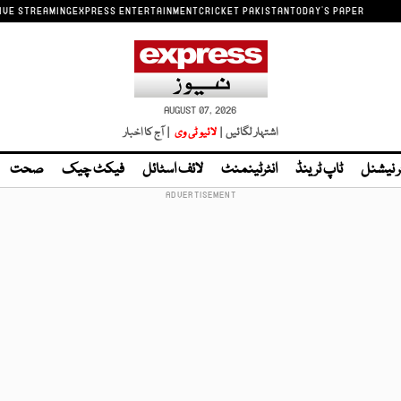
IVE STREAMING
EXPRESS ENTERTAINMENT
CRICKET PAKISTAN
TODAY'S PAPER
AUGUST 07, 2026
اشتہار لگائیں |
لائیو ٹی وی
| آج کا اخبار
ر نیشنل
ٹاپ ٹرینڈ
انٹرٹینمنٹ
لائف اسٹائل
فیکٹ چیک
صحت