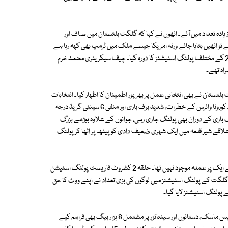
ادہ تعداد میں آئے۔ انھوں نے کہا کہ گلگت بلتستان میں صاف اور
و انھیں بتایا جائے ورنہ امریکا جیسے ملک میں ٹرمپ بھی کہہ رہا ہے
کہ دھاندلی ہوئی ہے۔ چیف الیکشن کمشنر نے گلگت حلقہ1 اور گلگت حلقہ 2 کے مختلف پولنگ اسٹیشنز کا دورہ کیا۔ چیف سیکریٹری محمد خرم
اہ تھے۔
بلتستان نے بھی انتخابی عمل پر بھرپور اطمینان کا اظہار کیا۔ انتخابات
کے موقع پر ایک ہزار141 پولنگ اسٹیشنز میں سے 297 کو حساس قرار دیا گیا تھا۔ کورونا وائرس کے خطرات، شدید برف باری اور منفی 6 سینٹی گریڈ درجہ
 باری کے دوران بھی پولنگ جاری رہی، جوانوں کے علاوہ بوڑھے بزرگ
 بھی ووٹ ڈالا۔ غذر کے علاقے شیر قلعہ میں ایک شہری ضعیف دادی کو پیٹھ پر اٹھا کر پولنگ
ان میں چلاس، دیامر 16 ون کے پولنگ اسٹیشن تھک لوشی میں7 بوتھوں میں سے ایک پر عملہ موجود نہیں تھا۔ حلقہ 2 کشروٹ فاریسٹ پولنگ اسٹیشن
گلگت کے پولنگ اسٹیشنز میں لوگوں کی بڑی تعداد نے اپنے ووٹ کا حق
پولنگ اسٹیشنز لایا گیا۔
گلگت بلتستان کی عبوری حکومت کی جانب سے پولنگ کے عملے کے لیے فیس ماسک، دستانوں اور سینٹائزر پر مشتمل 8 ہزار بیگ بھی فراہم کیے