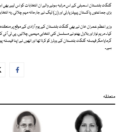
گلگت بلتستان اسمبلی کے اس مرتبہ ہونے والے ان انتخابات کو اس لیے بھی 
بڑی جماعتوں پاکستان پیپلز پارٹی اور (ن) لیگ نے جارحانہ مہم چلائی، یہ انتخاب
وزیر اعظم عمران خان نے بھی گلگت بلتستان کے یوم آزادی کے موقع پر منعقدہ
کیا۔ مریم نواز اور بلاول بھٹو نے مسلسل کئی انتخابی مہمیں چلائیں، پی ٹی آئی
گرمایا مگر فیصلہ گلگت بلتستان کے ووٹرز کو کرنا تھا اور انھوں نے اپنا فیص
ہے۔
متعلقہ