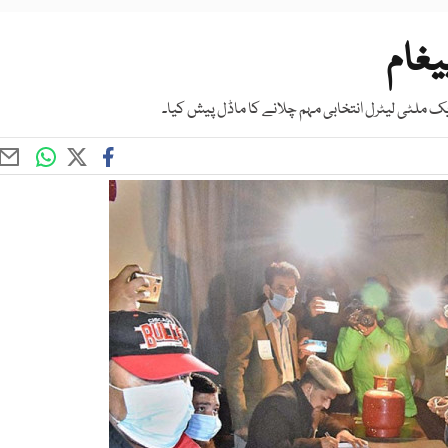
یغام
 ملٹی لیٹرل انتخابی مہم چلانے کا ماڈل پیش کیا۔