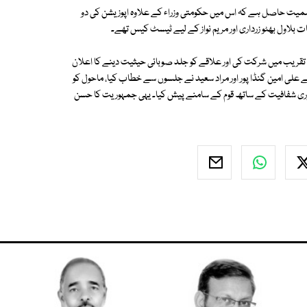
اہمیت حاصل ہے کہ اس میں حکومتی وزراء کے علاوہ اپوزیشن کی دو
ات بلاول بھٹو زرداری اور مریم نواز کے لیے ٹیسٹ کیس تھے۔
 تقریب میں شرکت کی اور علاقے کو جلد صوبائی حیثیت دینے کا اعلان
 کے علی امین گنڈا پور اور مراد سعید نے جلسوں سے خطاب کیا، ماحول کو
لہ پوری شفافیت کے ساتھ قوم کے سامنے پیش کیا۔ یہی جمہوریت کا حسن