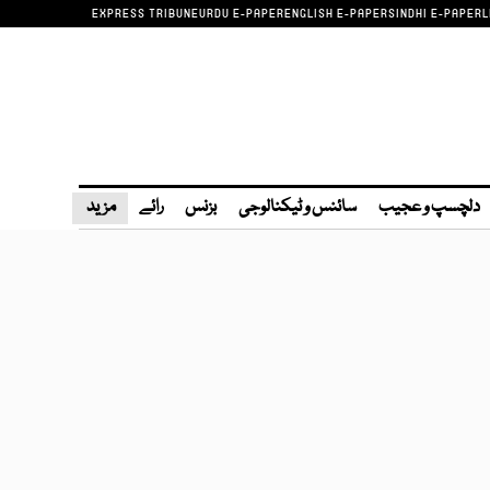
EXPRESS TRIBUNE
URDU E-PAPER
ENGLISH E-PAPER
SINDHI E-PAPER
L
دلچسپ و عجیب
سائنس و ٹیکنالوجی
بزنس
رائے
مزید