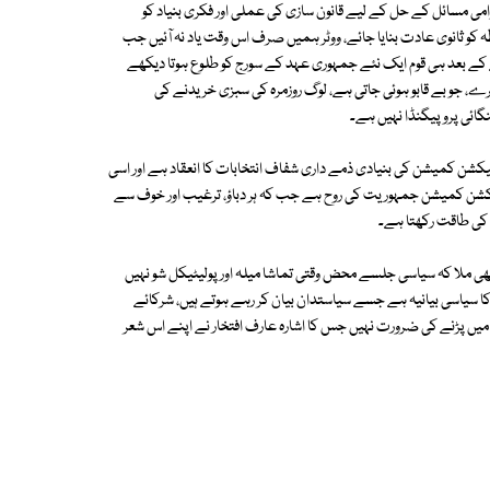
می مسائل کے حل کے لیے قانون سازی کی عملی اور فکری بنیاد کو
ہ کو ثانوی عادت بنایا جائے، ووٹر ہمیں صرف اس وقت یاد نہ آئیں جب
 کے بعد ہی قوم ایک نئے جمہوری عہد کے سورج کو طلوع ہوتا دیکھے
، جو بے قابو ہوئی جاتی ہے، لوگ روزمرہ کی سبزی خریدنے کی
نگائی پروپیگنڈا نہیں ہے۔
یکشن کمیشن کی بنیادی ذمے داری شفاف انتخابات کا انعقاد ہے اور اسی
لیکشن کمیشن جمہوریت کی روح ہے جب کہ ہر دباؤ، ترغیب اور خوف سے
 کی طاقت رکھتا ہے۔
ھی ملا کہ سیاسی جلسے محض وقتی تماشا میلہ اور پولیٹیکل شو نہیں
 کا سیاسی بیانیہ ہے جسے سیاستدان بیان کر رہے ہوتے ہیں، شرکائے
ن میں پڑنے کی ضرورت نہیں جس کا اشارہ عارف افتخار نے اپنے اس شعر