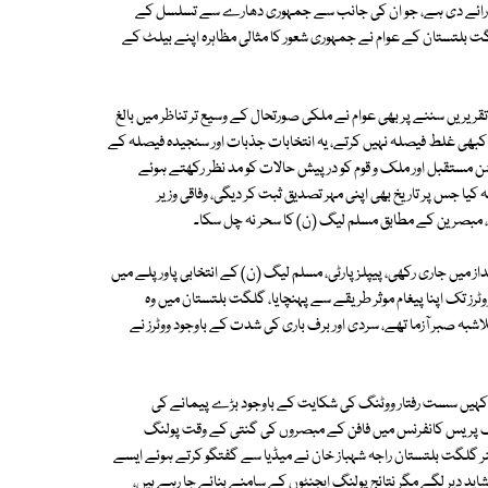
ں رائے دی ہے، جو ان کی جانب سے جمہوری دھارے سے تسلسل کے
بلتستان کے عوام نے جمہوری شعور کا مثالی مظاہرہ اپنے بیلٹ کے
تقریریں سننے پر بھی عوام نے ملکی صورتحال کے وسیع تر تناظر میں بالغ
ام کبھی غلط فیصلہ نہیں کرتے، یہ انتخابات جذبات اور سنجیدہ فیصلہ کے
 مستقبل اور ملک و قوم کو درپیش حالات کو مد نظر رکھتے ہوئے
 کیا جس پر تاریخ بھی اپنی مہر تصدیق ثبت کر دیگی، وفاقی وزیر
ی، مبصرین کے مطابق مسلم لیگ (ن) کا سحر نہ چل سکا۔
ز میں جاری رکھی، پیپلز پارٹی، مسلم لیگ (ن) کے انتخابی پاور پلے میں
ووٹرز تک اپنا پیغام موثر طریقے سے پہنچایا، گلگت بلتستان میں وہ
بہ صبر آزما تھے، سردی اور برف باری کی شدت کے باوجود ووٹرز نے
ہیں کہیں سست رفتار ووٹنگ کی شکایت کے باوجود بڑے پیمانے کی
یک پریس کانفرنس میں فافن کے مبصروں کی گنتی کے وقت پولنگ
 گلگت بلتستان راجہ شہباز خان نے میڈیا سے گفتگو کرتے ہوئے ایسے
د دیر لگے مگر نتائج پولنگ ایجنٹوں کے سامنے بنائے جا رہے ہیں،