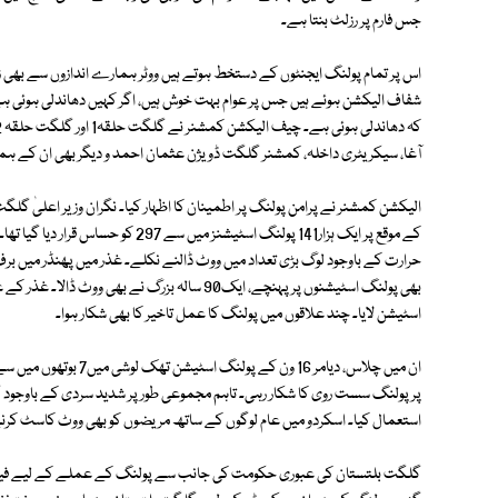
جس فارم پر رزلٹ بنتا ہے۔
اس پر تمام پولنگ ایجنٹوں کے دستخط ہوتے ہیں ووٹر ہمارے اندازوں سے بھی زی
شفاف الیکشن ہوئے ہیں جس پر عوام بہت خوش ہیں، اگر کہیں دھاندلی ہوئی ہے ت
آغا، سیکریٹری داخلہ، کمشنر گلگت ڈویژن عثمان احمد و دیگر بھی ان کے ہمر
الیکشن کمشنر نے پرامن پولنگ پر اطمینان کا اظہار کیا۔ نگران وزیر اعلیٰ گلگت 
حرارت کے باوجود لوگ بڑی تعداد میں ووٹ ڈالنے نکلے۔ غذر میں پھنڈر میں برف
بھی پولنگ اسٹیشنوں پر پہنچے، ایک90 سالہ بزرگ نے
اسٹیشن لایا۔ چند علاقوں میں پولنگ کا عمل تاخیر کا بھی شکار ہوا۔
پر پولنگ سست روی کا شکار رہی۔ تاہم مجموعی طور پر شدید سردی کے باوجود 
استعمال کیا۔ اسکردو میں عام لوگوں کے ساتھ مریضوں کو بھی ووٹ کاسٹ کرنے 