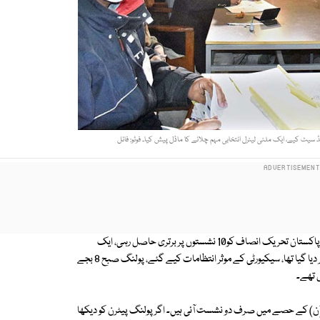
یٹ کیے، ایک ملٹی لیٹرل انتخابی مہم چلانے کا ماڈل پیش کیا۔ فوٹو: فائل
گلگت بلتستان اسمبلی کے انتخابات مجموعی طور پر پرامن ماحول میں ہوئے۔ پاکستان تحریک انصاف کو10 نشستوں پر برتری حاصل رہی، ایک
نشست پر پی ٹی آئی کے امیدوار جعفر شاہ کے انتقال کے سبب الیکشن ملتوی کر دیا گیا تھا، سیکیورٹی کے موثر انتظامات کیے گئے، پولنگ صبح 8 بجے
یں۔ پاکستان پیپلز پارٹی 3 جب کہ مسلم لیگ (ن) کے حصے میں صرف دو نشست آئی ہیں۔ اگر پولنگ پیٹرن کو دیکھا