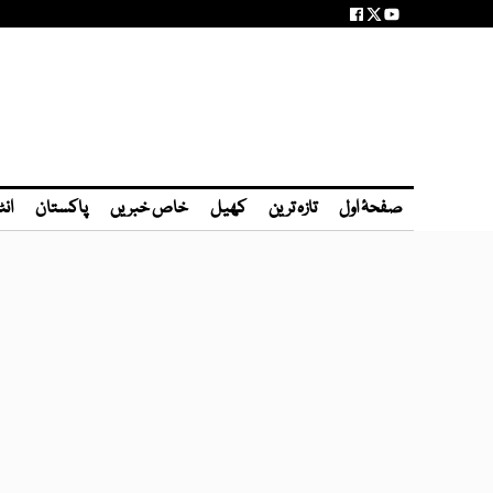
صفحۂ اول
تازہ ترین
کھیل
خاص خبریں
پاکستان
انٹ