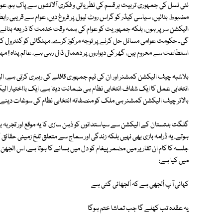
نئی نسل کی جمہوری تربیت ہر قسم کی نظریاتی و فکری آلائشوں سے پاک ہو، عوا
مضبوط بنائیں، سیاسی کیڈر کو گراس روٹ لیول پر فروغ دیں، عوام سے قریبی رابط
الیکشن سر پر ہوں، بلکہ جمہوریت کو عوام کی ہمہ وقت خدمت کا ذریعہ بنانے
گی۔ حکومت عوامی مسائل حل کرنے پر توجہ مرکوز کرے، مہنگائی کو کنٹرول کرے
استطاعت سے محروم ہیں، گھر کی دیواروں پر دھمال ڈال رہی ہے، عالم پناہ ! مہ
بلاشبہ چیف الیکشن کمشنر اور ان کی ٹیم جمہوری قافلے کی رہبری کرتی ہے، ال
انتخابی عمل کا ایک شفاف انتخابی نظام ہی ضمانت دیتا ہے، ایک بااختیار ا
بالاتر چیف الیکشن کمشنر ہی ملک کو منصفانہ انتخابی نظام کی سوغات دینے
گلگت بلتستان کے الیکشن سے سیاستدانوں کو ذہن سازی کا یہ موقع اور تجربہ ب
ہوتے، یہ ڈرامہ بازی بھی نہیں بلکہ زندگی اور سماج سے متعلق تلخ زمینی حقائق
جلسہ کا کام ان تقاریر میں مضمر پیغام کو دل میں بسانے کا ہوتا ہے، اس الجھ
میں کیا ہے:
کہانی آپ اُلجھی ہے کہ اُلجھائی گئی ہے
یہ عقدہ تب کھلے گا جب تماشا ختم ہوگا