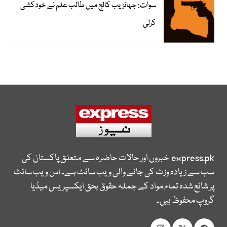
سوات: جہانزیب کالج میں طالب علم نے خودکشی
کرلی
express.pk
خبروں اور حالات حاضرہ سے متعلق پاکستان کی
سب سے زیادہ وزٹ کی جانے والی ویب سائٹ ہے۔ اس ویب سائٹ
پر شائع شدہ تمام مواد کے جملہ حقوق بحق ایکسپریس میڈیا
گروپ محفوظ ہیں۔