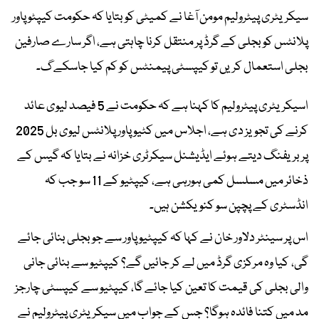
سیکریٹری پیٹرولیم مومن آغا نے کمیٹی کو بتایا کہ حکومت کیپٹو پاور
پلانٹس کو بجلی کے گرڈ پر منتقل کرنا چاہتی ہے، اگر سارے صارفین
بجلی استعمال کریں تو کیپسٹی پیمنٹس کو کم کیا جاسکے گ۔
اسیکریٹری پیٹرولیم کا کہنا ہے کہ حکومت نے 5 فیصد لیوی عائد
کرنے کی تجویز دی ہے، اجلاس میں کٹیو پاور پلانٹس لیوی بل 2025
پر بریفنگ دیتے ہوئے ایڈیشنل سیکرٹری خزانہ نے بتایا کہ گیس کے
ذخائر میں مسلسل کمی ہورہی ہے، کیپٹیو کے 11 سو جب کہ
انڈسٹری کے پچپن سو کنویکشن ہیں۔
اس پر سینٹر دلاور خان نے کہا کہ کیپٹیو پاور سے جو بجلی بنائی جائے
گی، کیا وہ مرکزی گرڈ میں لے کر جائیں گے؟ کیپٹیو سے بنائی جانی
والی بجلی کی قیمت کا تعین کیا جائے گا، کیپٹیو سے کیپسٹی چارجز
مد میں کتنا فائدہ ہوگا؟ جس کے جواب میں سیکریٹری پیٹرولیم نے