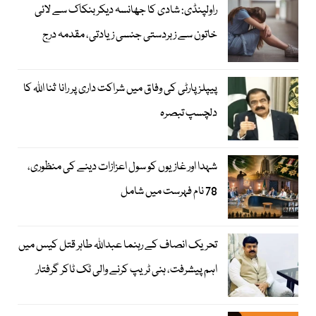
راولپنڈی: شادی کا جھانسہ دیکر بنکاک سے لائی
خاتون سے زبردستی جنسی زیادتی، مقدمہ درج
پیپلز پارٹی کی وفاق میں شراکت داری پر رانا ثنا اللہ کا
دلچسپ تبصرہ
شہدا اور غازیوں کو سول اعزازات دینے کی منظوری،
78 نام فہرست میں شامل
تحریک انصاف کے رہنما عبداللہ طاہر قتل کیس میں
اہم پیشرفت، ہنی ٹریپ کرنے والی ٹک ٹاکر گرفتار