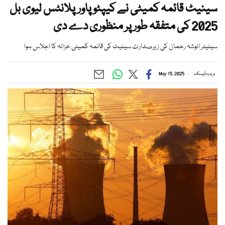
سینیٹ قائمہ کمیٹی نے کیپٹو پاورپلانٹس لیوی بل
2025 کی متفقہ طور پر منظوری دے دی
سینیٹر انوشہ رحمان کی زیرصدارت سینیٹ کی قائمہ کمیٹی خزانہ کا اجلاس ہوا
ویب ڈیسک
May 15, 2025