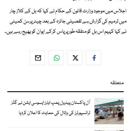
اجلاس میں موجود وزارت قانون کے حکام نے کہا کہ بل کے کلاز چار
میں ترمیم کی گزارش ہے تفصیلی جائزہ کے بعد چیئر پرسن کمیٹی
نے کہا کہہم اس بل کو متفقہ طور پر پاس کرکے ایوان کو بھیج رہے ہیں۔
متعلقہ
آل پاکستان پیٹرول پمپ اونرز ایسوسی ایشن نے گڈز
ٹرانسپورٹرز کی ہڑتال کی حمایت کا اعلان کردیا