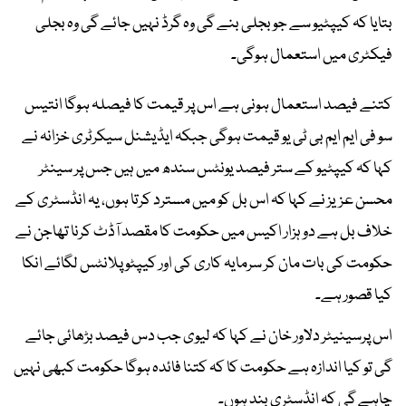
بتایا کہ کیپٹیو سے جو بجلی بنے گی وہ گرڈ نہیں جائے گی وہ بجلی
فیکٹری میں استعمال ہوگی۔
کتنے فیصد استعمال ہونی ہے اس پر قیمت کا فیصلہ ہوگا انتیس
سو فی ایم ایم بی ٹی یو قیمت ہوگی جبکہ ایڈیشنل سیکرٹری خزانہ نے
کہا کہ کیپٹیو کے ستر فیصد یونٹس سندھ میں ہیں جس پر سینٹر
محسن عزیز نے کہا کہ اس بل کو میں مسترد کرتا ہوں، یہ انڈسٹری کے
خلاف بل ہے دو ہزار اکیس میں حکومت کا مقصد آڈٹ کرنا تھاجن نے
حکومت کی بات مان کر سرمایہ کاری کی اور کیپٹو پلانٹس لگائے انکا
کیا قصور ہے۔
اس پرسینیٹر دلاور خان نے کہا کہ لیوی جب دس فیصد بڑھائی جائے
گی تو کیا اندازہ ہے حکومت کا کہ کتنا فائدہ ہوگا حکومت کبھی نہیں
چاہے گی کہ انڈسٹری بند ہوں۔