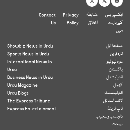
ایکسپریس
ضابطہ
Privacy
Contact
کے بارے
اخلاق
Policy
Us
میں
صفحۂ اول
Showbiz News in Urdu
تازہ ترین
Sports News in Urdu
غزہ لہو لہو
International News in
پاکستان
Urdu
انٹر نیشنل
Business News in Urdu
کھیل
Urdu Magazine
انٹرٹینمنٹ
Urdu Blogs
لائف اسٹائل
The Express Tribune
ٹاپ ٹرینڈ
Express Entertainment
دلچسپ و عجیب
صحت