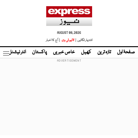
AUGUST 08, 2026
اشتہار لگائیں |
لائیو ٹی وی
| آج کا اخبار
صفحۂ اول
تازہ ترین
کھیل
خاص خبریں
پاکستان
انٹر نیشنل
ٹا