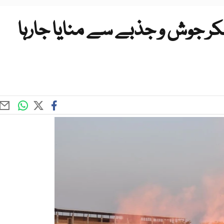
شکر جوش و جذبے سے منایا جارہا