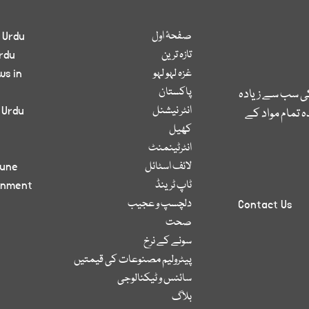
صفحۂ اول
 Urdu
تازہ ترین
rdu
غزہ لہو لہو
ws in
پاکستان
کی سب سے زیادہ
انٹر نیشنل
 Urdu
 تمام مواد کے
کھیل
انٹرٹینمنٹ
لائف اسٹائل
bune
ٹاپ ٹرینڈ
inment
دلچسپ و عجیب
Contact Us
صحت
سونے کے نرخ
پیٹرولیم مصنوعات کی قیمتیں
سائنس و ٹیکنالوجی
بلاگ