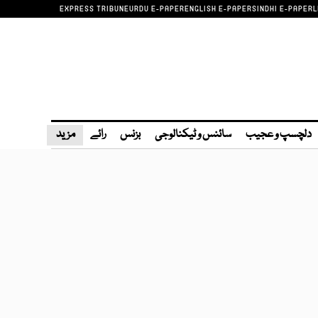
EXPRESS TRIBUNE
URDU E-PAPER
ENGLISH E-PAPER
SINDHI E-PAPER
L
دلچسپ و عجیب
سائنس و ٹیکنالوجی
بزنس
رائے
مزید