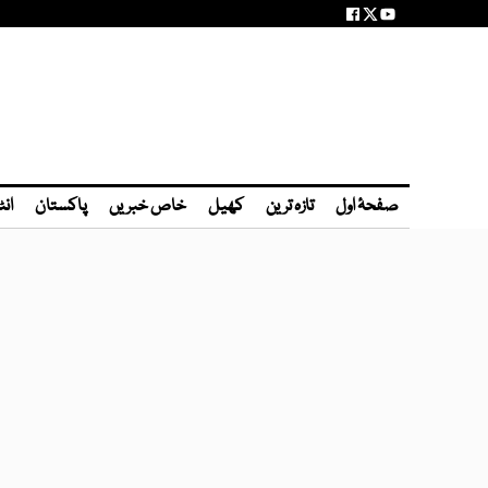
صفحۂ اول
تازہ ترین
کھیل
خاص خبریں
پاکستان
انٹ