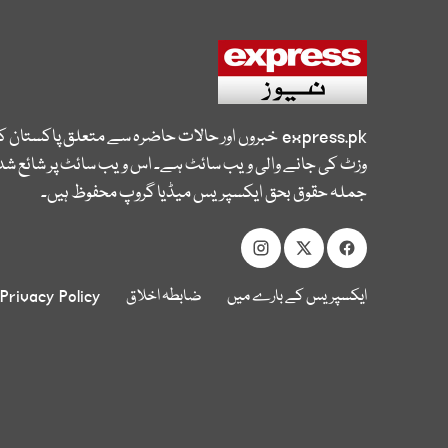
express.pk
خبروں اور حالات حاضرہ سے متعلق پاکستان 
وزٹ کی جانے والی ویب سائٹ ہے۔ اس ویب سائٹ پر شائع شدہ
جملہ حقوق بحق ایکسپریس میڈیا گروپ محفوظ ہیں۔
ایکسپریس کے بارے میں
ضابطہ اخلاق
Privacy Policy