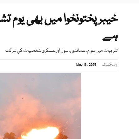
خیبر پختونخوا میں بھی یوم ت
ہے
تقریبات میں عوام، عمائدین، سول اور عسکری شخصیات کی شرکت
ویب ڈیسک
May 16, 2025