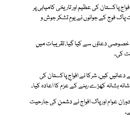
ج پاکستان کی عظیم اور تاریخی کامیابی پر
اک فوج کے جوانوں نے یومِ تشکر جوش و
ئے خصوصی دعاؤں سے کیا گیا، تقریبات میں
ت کی۔
دعائیں کیں، شرکا نے افواجِ پاکستان کی
انہ بشانہ کھڑے رہنے کے عزم کا اعادہ کیا۔
ران عوام اور پاک افواج نے دشمن کی جارحیت
ے۔