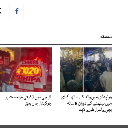
متعلقہ
راولپنڈی میں والد کے ساتھ گاڑی
کراچی میں ڈکیتی مزاحمت پر
میں بیٹھنے کے دوران 6 سالہ
چوکیدار جاں بحق
بچی پراسرار طور پر لاپتا