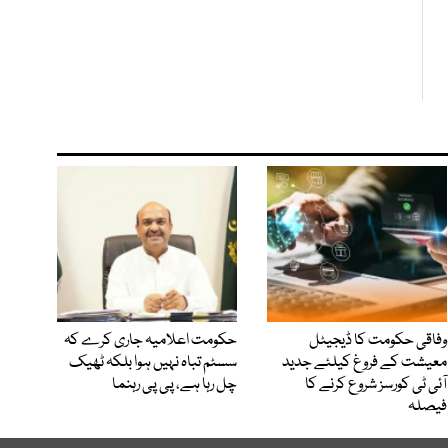
وفاقی حکومت کا ڈیجیٹل
حکومت اعلامیہ جاری کرے کہ
معیشت کے فروغ کیلئے جدید
سسٹم تباہ نہیں ہوا بلکہ ٹھیک
آئی ٹی کورسز شروع کرنے کا
چل رہا ہے، پی پی رہنما
فیصلہ