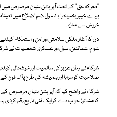
"معرکہ حق" کے تحت آپریشن بنیان مرصوص میں افوا
پورے خیبرپختونخوا بشمول ضم اضلاع میں تعینات پ
خروش سے منایا۔
دن کا آغاز ملکی سلامتی اور امن و استحکام کیل
عوام، عمائدین، سول اور عسکری شخصیات نے شرک
شرکاء نے وطن عزیز کی سالمیت اور خوشحالی کیلئے 
صلاحیت کو سراہا اور ہمیشہ کی طرح پاک فوج کے ش
شرکاء نے واضح کیا کہ آپریشن بنیان مرصوص کے دو
کا منہ توڑ جواب دے کر ایک نئی تاریخ رقم کردی ہ