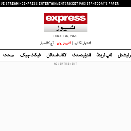
IVE STREAMING
EXPRESS ENTERTAINMENT
CRICKET PAKISTAN
TODAY'S PAPER
AUGUST 07, 2026
اشتہار لگائیں |
لائیو ٹی وی
| آج کا اخبار
ر نیشنل
ٹاپ ٹرینڈ
انٹرٹینمنٹ
لائف اسٹائل
فیکٹ چیک
صحت