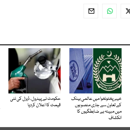
خیبرپختونخوا میں عالمی بینک
حکومت نے پیٹرول، ڈیزل کی نئی
کے تعاون سے جاری منصوبوں
قیمت کا اعلان کردیا
میں مبینہ بے ضابطگیوں کا
انکشاف