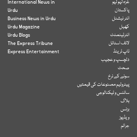
غزہ لہو لہو
International News in
پاکستان
Urdu
انٹر نیشنل
Business News in Urdu
کھیل
Urdu Magazine
انٹرٹینمنٹ
Urdu Blogs
لائف اسٹائل
The Express Tribune
ٹاپ ٹرینڈ
Express Entertainment
دلچسپ و عجیب
صحت
سونے کے نرخ
پیٹرولیم مصنوعات کی قیمتیں
سائنس و ٹیکنالوجی
بلاگ
بزنس
ویڈیوز
جرائم