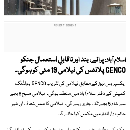
پرانے، بند اور ناقابلِ استعمال جنکو
اسلام آباد:
GENCO پلانٹس کی نیلامی 19 مئی کو ہوگی۔
ایکسپریس نیوز کے مطابق نیلامی کی تقریب GENCO ہولڈنگ
کمپنی کے دفتر اسلام آباد میں منعقد ہوگی۔ نیلامی صبح 9 بجے
سے شام 5 بجے تک جاری رہے گی۔ نیلامی کا عمل شفاف اور غیر
جانب دار انداز میں مکمل کیا جائے گا۔