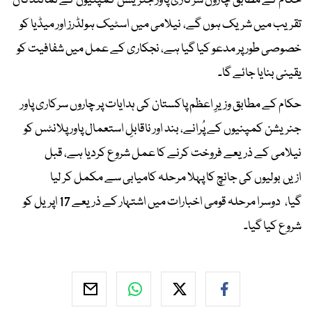
حکام کے مطابق چاروں سرکاری پاور جنریشن کمپنیوں کے نمائندگان
تقریب میں شریک ہوں گے، نیلامی میں اسٹیک ہولڈرز اور میڈیا کو
خصوصی طور پر مدعو کیا گیا ہے، نجکاری کے عمل میں شفافیت کو
یقینی بنایا جائے گا۔
حکام کے مطابق وزیرِ اعظم پاکستان کی ہدایات پر چاروں سرکاری پاور
جنریشن کمپنیوں کے پُرانے، بند اور ناقابلِ استعمال پاور پلانٹس کو
نیلامی کے ذریعے فروخت کرنے کا عمل شروع کردیا ہے، قبل
ازیں بولیوں کی جانچ کا پہلا مرحلہ کامیابی سے مکمل کر لیا
گیا، دوسرا مرحلہ قومی اخبارات میں اشتہار کے ذریعے 17 اپریل کو
شروع کیا گیا۔