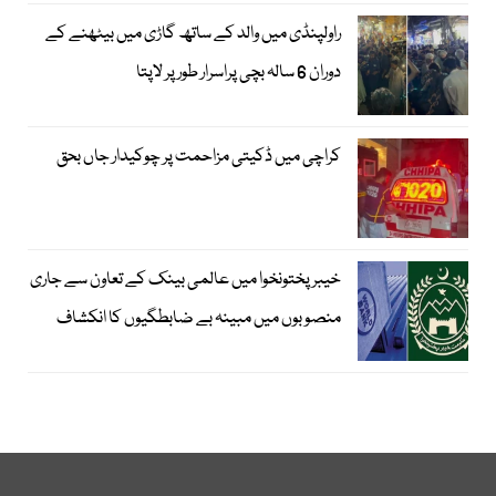
راولپنڈی میں والد کے ساتھ گاڑی میں بیٹھنے کے
دوران 6 سالہ بچی پراسرار طور پر لاپتا
کراچی میں ڈکیتی مزاحمت پر چوکیدار جاں بحق
خیبرپختونخوا میں عالمی بینک کے تعاون سے جاری
منصوبوں میں مبینہ بے ضابطگیوں کا انکشاف