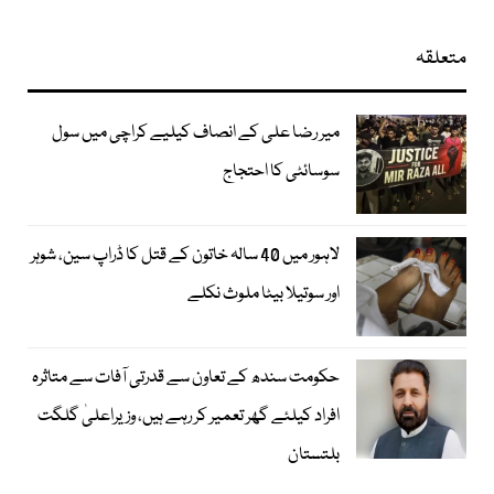
متعلقہ
میر رضا علی کے انصاف کیلیے کراچی میں سول
سوسائٹی کا احتجاج
لاہور میں 40 سالہ خاتون کے قتل کا ڈراپ سین، شوہر
اور سوتیلا بیٹا ملوث نکلے
حکومت سندھ کے تعاون سے قدرتی آفات سے متاثرہ
افراد کیلئے گھر تعمیر کر رہے ہیں، وزیراعلیٰ گلگت
بلتستان