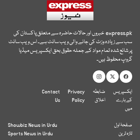
express.pk
خبروں اور حالات حاضرہ سے متعلق پاکستان کی
سب سے زیادہ وزٹ کی جانے والی ویب سائٹ ہے۔ اس ویب سائٹ
پر شائع شدہ تمام مواد کے جملہ حقوق بحق ایکسپریس میڈیا
گروپ محفوظ ہیں۔
ایکسپریس
ضابطہ
Privacy
Contact
کے بارے
اخلاق
Policy
Us
میں
صفحۂ اول
Showbiz News in Urdu
تازہ ترین
Sports News in Urdu