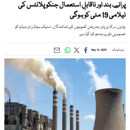
پرانے، بند اور ناقابلِ استعمال جنکو پلانٹس کی
نیلامی 19 مئی کو ہوگی
چاروں سرکاری پاور جنریشن کمپنیوں کے نمائندگان، اسٹیک ہولڈرز اور میڈیا کو
خصوصی طور پر مدعو کیا گیا ہے
ویب ڈیسک
May 16, 2025