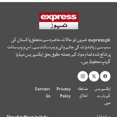
express.pk
خبروں اور حالات حاضرہ سے متعلق پاکستان کی
سب سے زیادہ وزٹ کی جانے والی ویب سائٹ ہے۔ اس ویب سائٹ
پر شائع شدہ تمام مواد کے جملہ حقوق بحق ایکسپریس میڈیا
گروپ محفوظ ہیں۔
ایکسپریس
ضابطہ
Privacy
Contact
کے بارے
اخلاق
Policy
Us
میں