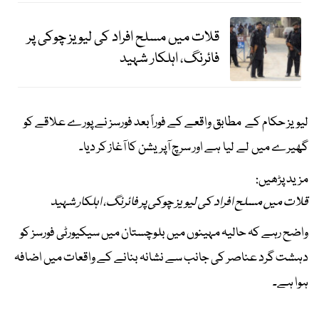
قلات میں مسلح افراد کی لیویز چوکی پر
فائرنگ، اہلکار شہید
لیویز حکام کے مطابق واقعے کے فوراً بعد فورسز نے پورے علاقے کو
گھیرے میں لے لیا ہے اور سرچ آپریشن کا آغاز کر دیا۔
مزید پڑھیں:
قلات میں مسلح افراد کی لیویز چوکی پر فائرنگ، اہلکار شہید
واضح رہے کہ حالیہ مہینوں میں بلوچستان میں سیکیورٹی فورسز کو
دہشت گرد عناصر کی جانب سے نشانہ بنانے کے واقعات میں اضافہ
ہوا ہے۔