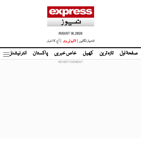
AUGUST 10, 2026
اشتہار لگائیں |
لائیو ٹی وی
| آج کا اخبار
صفحۂ اول
تازہ ترین
کھیل
خاص خبریں
پاکستان
انٹر نیشنل
ٹا