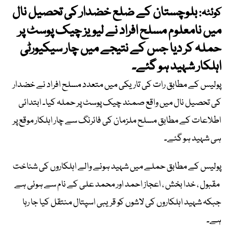
بلوچستان کے ضلع خضدار کی تحصیل نال
کوئٹہ:
میں نامعلوم مسلح افراد نے لیویز چیک پوسٹ پر
حملہ کر دیا جس کے نتیجے میں چار سیکیورٹی
اہلکار شہید ہو گئے۔
پولیس کے مطابق رات کی تاریکی میں متعدد مسلح افراد نے خضدار
کی تحصیل نال میں واقع صمند چیک پوسٹ پر حملہ کیا۔ ابتدائی
اطلاعات کے مطابق مسلح ملزمان کی فائرنگ سے چار اہلکار موقع پر
ہی شہید ہو گئے۔
پولیس کے مطابق حملے میں شہید ہونے والے اہلکاروں کی شناخت
مقبول ، خدا بخش ، اعجاز احمد اور محمد علی کے نام سے ہوئی ہے
جبکہ شہید اہلکاروں کی لاشوں کو قریبی اسپتال منتقل کیا جا رہا
ہے۔