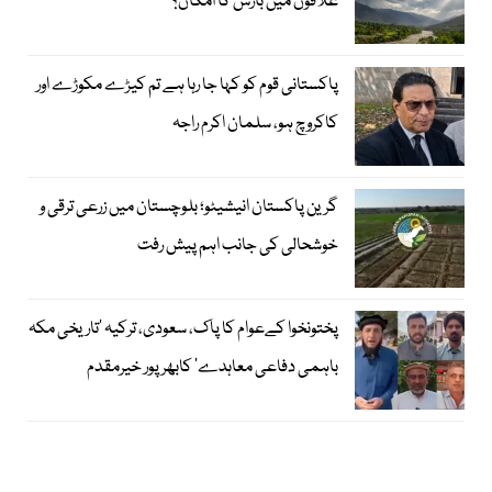
علاقوں میں بارش کا امکان؟
پاکستانی قوم کو کہا جا رہا ہے تم کیڑے مکوڑے اور
کاکروچ ہو، سلمان اکرم راجہ
گرین پاکستان انیشیٹو؛ بلوچستان میں زرعی ترقی و
خوشحالی کی جانب اہم پیش رفت
پختونخوا کےعوام کا پاک، سعودی، ترکیہ ’تاریخی مکہ
باہمی دفاعی معاہدے‘ کابھرپور خیرمقدم