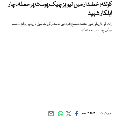
کوئٹہ: خضدار میں لیویز چیک پوسٹ پر حملہ، چار
اہلکار شہید
رات کی تاریکی میں متعدد مسلح افراد نے خضدار کی تحصیل نال میں واقع صمند
چیک پوسٹ پر حملہ کیا
ویب ڈیسک
May 17, 2025