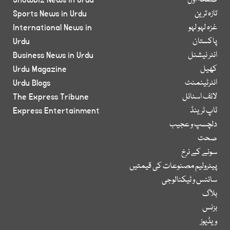
صفحۂ اول
Showbiz News in Urdu
تازہ ترین
Sports News in Urdu
غزہ لہو لہو
International News in
پاکستان
Urdu
انٹر نیشنل
Business News in Urdu
کھیل
Urdu Magazine
انٹرٹینمنٹ
Urdu Blogs
لائف اسٹائل
The Express Tribune
ٹاپ ٹرینڈ
Express Entertainment
دلچسپ و عجیب
صحت
سونے کے نرخ
پیٹرولیم مصنوعات کی قیمتیں
سائنس و ٹیکنالوجی
بلاگ
بزنس
ویڈیوز