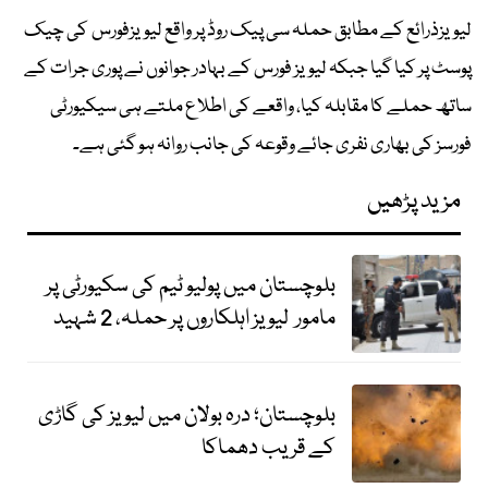
لیویزذرائع کے مطابق حملہ سی پیک روڈ پر واقع لیویزفورس کی چیک
پوسٹ پر کیا گیا جبکہ لیویز فورس کے بہادر جوانوں نے پوری جرات کے
ساتھ حملے کا مقابلہ کیا، واقعے کی اطلاع ملتے ہی سیکیورٹی
فورسز کی بھاری نفری جائے وقوعہ کی جانب روانہ ہو گئی ہے۔
مزید پڑھیں
بلوچستان میں پولیو ٹیم کی سکیورٹی پر
مامور لیویز اہلکاروں پر حملہ، 2 شہید
بلوچستان؛ درہ بولان میں لیویز کی گاڑی
کے قریب دھماکا