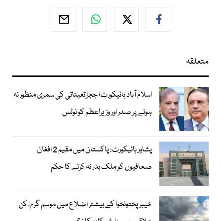
متعلقہ
اسلام آباد ہائیکورٹ؛ ججز تعیناتی کی سمری منظور نہ
ہونے پر صدر اور وزیراعظم کو نوٹس
پشاور ہائیکورٹ: پاکستان میں مقیم 2 افغان
صحافیوں کو ملک بدر نہ کرنے کا حکم
خیبر پختونخوا کے بیشتر اضلاع میں موسم گرم، کن