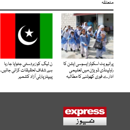
متعلقہ
پرائیویٹ اسکولز ایسوسی ایشن کا
ن لیگ کو زبردستی جتوایا جا رہا
راولپنڈی ڈویژن میں تعلیمی
ہے شفاف تحقیقات کرائی جائیں،
ادارے فوری کھولنے کا مطالبہ
پیپلز پارٹی آزاد کشمیر