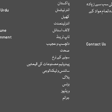
پاکستان
کی سب سے زیادہ
انٹر نیشنل
 Urdu
 تمام مواد کے
کھیل
انٹرٹینمنٹ
لائف اسٹائل
bune
ٹاپ ٹرینڈ
inment
دلچسپ و عجیب
Contact Us
صحت
سونے کے نرخ
پیٹرولیم مصنوعات کی قیمتیں
سائنس و ٹیکنالوجی
بلاگ
بزنس
ویڈیوز
جرائم