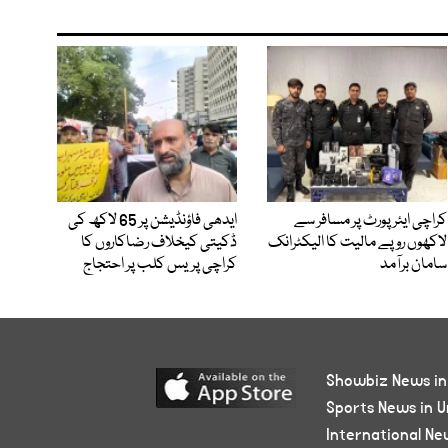
کراچی ایئرپورٹ پر مسافر سے
ایدھی فاؤنڈیشن پر 65 لاکھ کی
لاکھوں روپے مالیت کا الیکٹرانک
ڈکیتی کیخلاف رضاکاروں کا
سامان برآمد
کراچی پریس کلب پر احتجاج
Showbiz News in
Sports News in U
International Ne