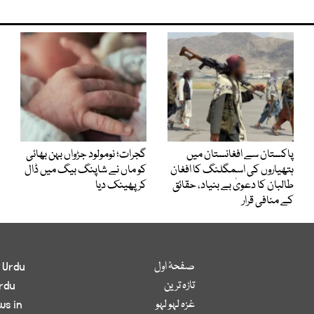
پاکستان سے افغانستان میں
گجرات؛ نومولود جڑواں بہن بھائی
ہتھیاروں کی اسمگلنگ کا افغان
کو ماں نے شاپنگ بیگ میں ڈال
طالبان کا دعویٰ بے بنیاد، حقائق
کر پھینک دیا
کے منافی قرار
صفحۂ اول
 Urdu
تازہ ترین
rdu
غزہ لہو لہو
ws in