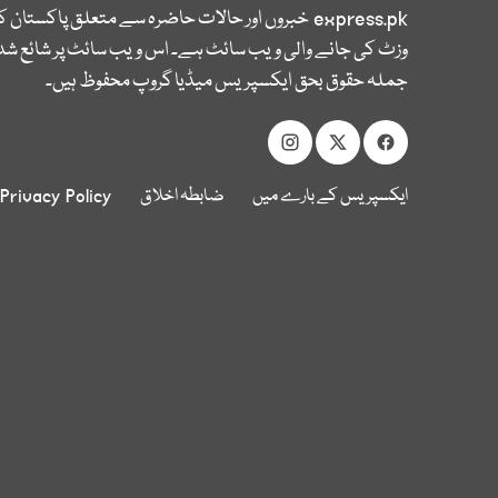
express.pk
خبروں اور حالات حاضرہ سے متعلق پاکستان 
وزٹ کی جانے والی ویب سائٹ ہے۔ اس ویب سائٹ پر شائع شدہ
جملہ حقوق بحق ایکسپریس میڈیا گروپ محفوظ ہیں۔
ایکسپریس کے بارے میں
ضابطہ اخلاق
Privacy Policy