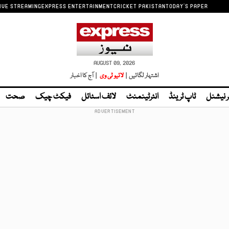
IVE STREAMING
EXPRESS ENTERTAINMENT
CRICKET PAKISTAN
TODAY'S PAPER
AUGUST 09, 2026
اشتہار لگائیں |
لائیو ٹی وی
| آج کا اخبار
ر نیشنل
ٹاپ ٹرینڈ
انٹرٹینمنٹ
لائف اسٹائل
فیکٹ چیک
صحت