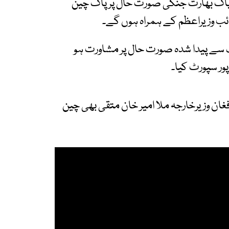
 پاک بھارت جنگی صورت حال پر پاک چین
ئب وزیراعظم کے ہمراہ ہوں گے۔
 سے پیدا شدہ صورت حال پر مشاورت ہو
ور سپورٹ کیا۔
فغان وزیرخارجہ ملا امیر خان متقی بھی چین