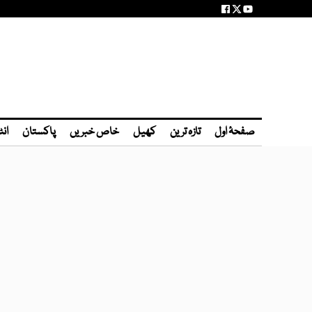
صفحۂ اول
تازہ ترین
کھیل
خاص خبریں
پاکستان
انٹ