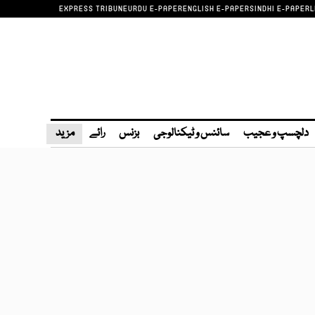
EXPRESS TRIBUNE
URDU E-PAPER
ENGLISH E-PAPER
SINDHI E-PAPER
L
دلچسپ و عجیب
سائنس و ٹیکنالوجی
بزنس
رائے
مزید