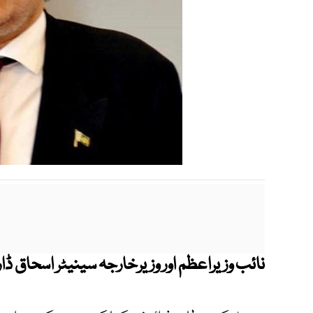
نائب وزیراعظم اور وزیرخارجہ سینیٹر اسحاق ڈ