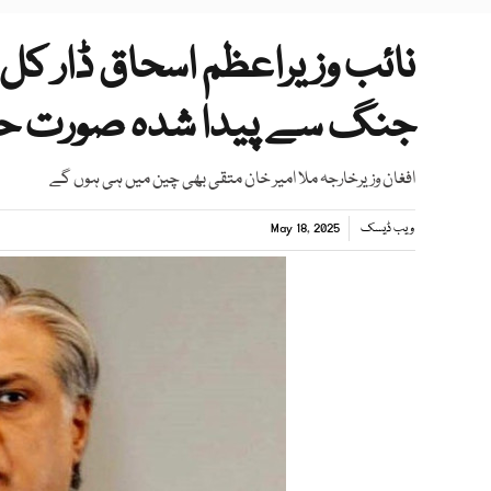
نائب وزیراعظم اسحاق ڈار کل 
جنگ سے پیدا شدہ صورت حا
افغان وزیرخارجہ ملا امیر خان متقی بھی چین میں ہی ہوں گے
ویب ڈیسک
May 18, 2025