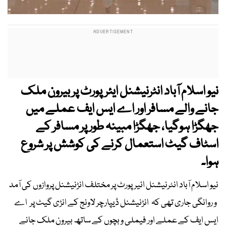
نیو اسلام آباد انٹرنیشنل ایئرپورٹ پر بیرون ملک
جانے والے مسافر اور اے ایس ایف عملے میں
جھگڑا ہوگیا، جھگڑا مبینہ طور پر مسافر کے
اسٹاف گیٹ استعمال کرنے کی کوشش پر شروع
ہوا۔
نیو اسلام آباد انٹرنیشنل ائیرپورٹ پر مختلف انڑنیشنل پروازوں کی آمد
و روانگی جاری تھی کہ انڑنیشنل ڈیپارچر لاونج کے انڑی گیٹ پر اے
ایس ایف کے عملے اور فیملی و بچوں کے ساتھ بیرون ملک جانے