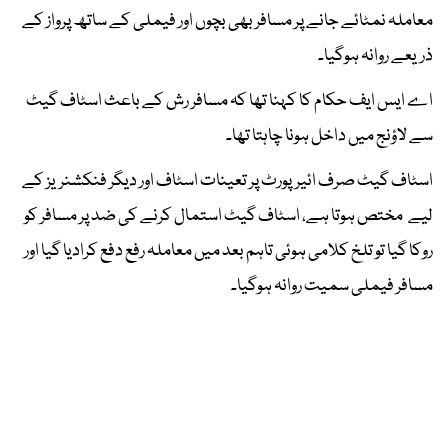
معاملہ نمٹائے جانے پر مسافر بھی بچوں اور فیملی کے ساتھ پرواز کے
ذریعے روانہ ہوگیا۔
اے ایس ایف حکام کا کہنا تھا کہ مسافر رش کے باعث اسٹاف گیٹ
سے لاؤنج میں داخل ہونا چاہتا تھا۔
اسٹاف گیٹ صرف ائیرپورٹ پر تعینات اسٹاف اور دیگر فنکشنریز کے
لیے مختص ہوتا ہے، اسٹاف گیٹ استمال کرنے کی ضد پر مسافر کو
روکا گیا تو تلخ کلامی ہوئی تاہم بعد میں معاملہ رفع دفع کرادیا گیا اور
مسافر فیملی سمیت روانہ ہوگیا۔