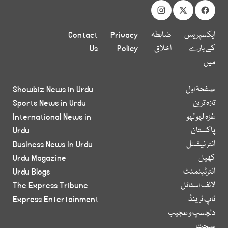
ایکسپریس
ضابطہ
Privacy
Contact
کے بارے
اخلاق
Policy
Us
میں
صفحۂ اول
Showbiz News in Urdu
تازہ ترین
Sports News in Urdu
غزہ لہو لہو
International News in
پاکستان
Urdu
انٹر نیشنل
Business News in Urdu
کھیل
Urdu Magazine
انٹرٹینمنٹ
Urdu Blogs
لائف اسٹائل
The Express Tribune
ٹاپ ٹرینڈ
Express Entertainment
دلچسپ و عجیب
صحت