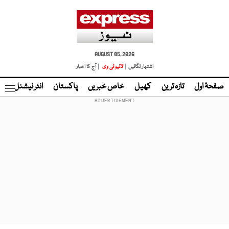
AUGUST 05, 2026
اشتہار لگائیں |
لائیو ٹی وی
| آج کا اخبار
صفحۂ اول
تازہ ترین
کھیل
خاص خبریں
پاکستان
انٹر نیشنل
ٹا