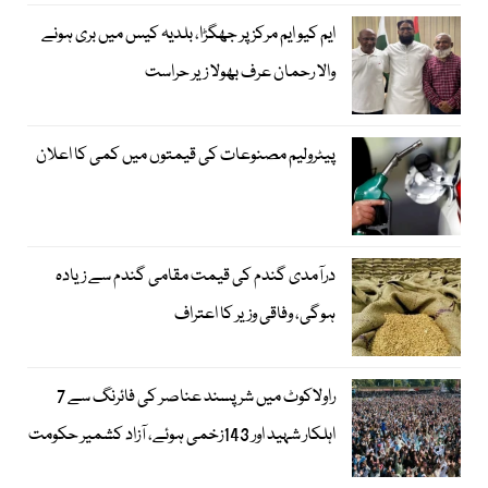
ایم کیو ایم مرکز پر جھگڑا، بلدیہ کیس میں بری ہونے
والا رحمان عرف بھولا زیر حراست
پیٹرولیم مصنوعات کی قیمتوں میں کمی کا اعلان
درآمدی گندم کی قیمت مقامی گندم سے زیادہ
ہوگی، وفاقی وزیر کا اعتراف
راولاکوٹ میں شرپسند عناصر کی فائرنگ سے 7
اہلکار شہید اور 143زخمی ہوئے، آزاد کشمیر حکومت