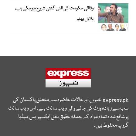
وفاقی حکومت کی الٹی گنتی شروع ہوچکی ہے،
بلاول بھٹو
express.pk
خبروں اور حالات حاضرہ سے متعلق پاکستان کی
سب سے زیادہ وزٹ کی جانے والی ویب سائٹ ہے۔ اس ویب سائٹ
پر شائع شدہ تمام مواد کے جملہ حقوق بحق ایکسپریس میڈیا
گروپ محفوظ ہیں۔