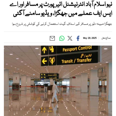
نیو اسلام آباد انٹرنیشنل ائیرپورٹ پر مسافر اور اے
ایس ایف عملے میں جھگڑا، ویڈیو سامنے آگئی
جھگڑا مبینہ طور پر مسافر کے اسٹاف گیٹ استعمال کرنے کی کوشش پر شروع ہوا
صالح مغل
May 20, 2025