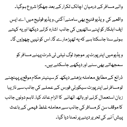
والے مسافر کے درمیان اچانک تکرار کے بعد جھگڑا شروع ہوگیا۔
واقعے کی ویڈیو فٹیج بھی سامنے آگئی، ویڈیو فوٹیج میں اے ایس
ایف اہلکار کو اپنے ساتھیوں کی جانب اشارہ کرتے دیکھا اور یہ کہتے
ہوئے سنا جاسکتا ہے کہ یہ تھپڑ مارے گا، اس کو نہیں چھوڑوں گا۔
ویڈیو میں ایئرپورٹ پر موجود لوگ نیلی ٹی شرٹ پہنے مسافر کو
سمجھاتے بھی سنے اور دیکھے جاسکتے ہیں۔
ذرائع کے مطابق معاملہ بڑھتے دیکھ کر سینیئر حکام موقع پر پہنچنے
تو مسافر نے ایئرپورٹ سیکورٹی فورس کے عملے کی جانب سے نازیبا
زبان استعمال کرنے اور ہاتھ اٹھانے کا الزام عائد کیا، تاہم دونوں جانب
کا موقف سن کر مسافر کی جانب سے معاملہ غلط فہمی کے باعث
پیش آنے کی تحریر دینے پر نمٹا دیا گیا۔