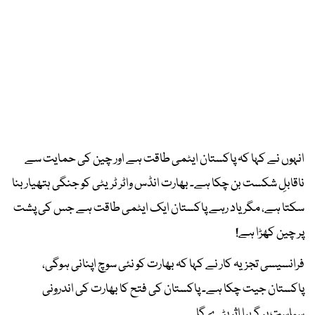
انہوں نے کہا کہ پاکستان ایٹمی طاقت ہے اور چین کی حمایت سے
ناقابلِ شکست بن چکا ہے۔ بھارت انڈس واٹر ٹریٹی کو جنگی ہتھیار بنا
سکتا ہے، مگر یاد رہے پاکستان ایک ایٹمی طاقت ہے جس کی پشت
پر چین کھڑا ہے!
فرانسیسی تجزیہ کار نے کہا کہ بھارت کو نئی سوچ اپنانی ہوگی،
پاکستان جیت چکا ہے۔ پاکستان کی فتح کا بھارت کی اندرونی
سیاست پر گہرا اثر پڑے گا۔