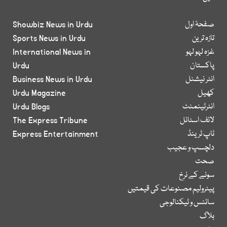
صفحۂ اول
Showbiz News in Urdu
تازہ ترین
Sports News in Urdu
غزہ لہو لہو
International News in
پاکستان
Urdu
انٹر نیشنل
Business News in Urdu
کھیل
Urdu Magazine
انٹرٹینمنٹ
Urdu Blogs
لائف اسٹائل
The Express Tribune
ٹاپ ٹرینڈ
Express Entertainment
دلچسپ و عجیب
صحت
سونے کے نرخ
پیٹرولیم مصنوعات کی قیمتیں
سائنس و ٹیکنالوجی
بلاگ