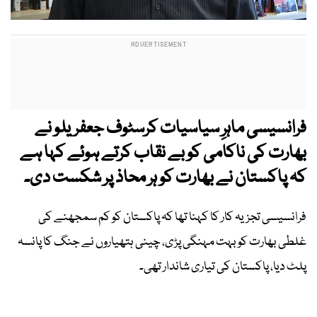
فرانسیسی ماہرِ سیاسیات کرسٹوف جعفریلو نے
بھارت کی ناکامی کو بے نقاب کرتے ہوئے کہا ہے
کہ پاکستان نے بھارت کو ہر محاذ پر شکست دی۔
فرانسیسی تجزیہ کار کا کہنا تھا کہ پاکستان کو کم سمجھنے کی
غلطی بھارت کو بہت مہنگی پڑی، چینی ہتھیاروں نے جنگ کا پانسہ
پلٹ دیا، پاکستان کی تیاری شاندار تھی۔