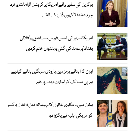
یوکرین کی سفیر برائے امریکا پر کرپشن الزامات پر فرد
جرم عائد؛ لاکھوں ڈالرز کے اثاثے
امریکا نے ایرانی قدس فورس سے تعلق پر’فلائی
بغداد‘پر عائد کی گئی پابندیاں ختم کردیں
ایران کا آبنائے ہرمز میں بارودی سرنگیں ہٹانے کیلیے
یورپی ممالک کو اجازت دینے پر غور
یونان میں برطانوی خاتون کا بہیمانہ قتل؛ افغان باکسر
کو امریکی اہلیہ نے پکڑوا دیا