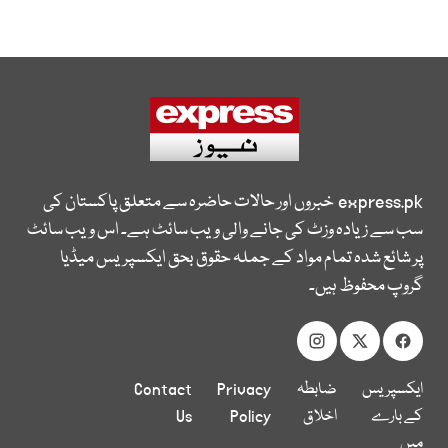
express.pk
خبروں اور حالات حاضرہ سے متعلق پاکستان کی
سب سے زیادہ وزٹ کی جانے والی ویب سائٹ ہے۔ اس ویب سائٹ
پر شائع شدہ تمام مواد کے جملہ حقوق بحق ایکسپریس میڈیا
گروپ محفوظ ہیں۔
ایکسپریس
ضابطہ
Privacy
Contact
کے بارے
اخلاق
Policy
Us
میں