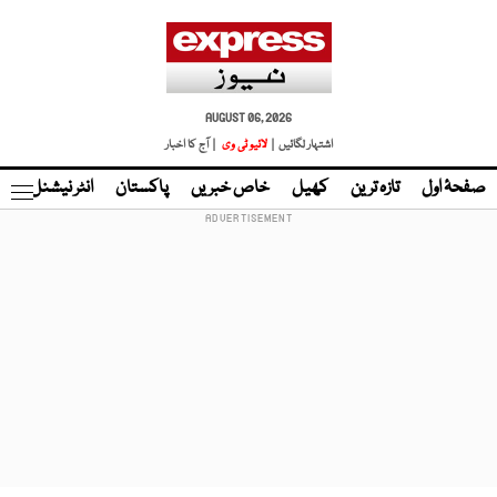
AUGUST 06, 2026
اشتہار لگائیں |
لائیو ٹی وی
| آج کا اخبار
صفحۂ اول
تازہ ترین
کھیل
خاص خبریں
پاکستان
انٹر نیشنل
ٹا