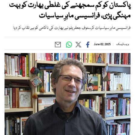
پاکستان کو کم سمجھنے کی غلطی بھارت کو بہت
مہنگی پڑی، فرانسیسی ماہرِ سیاسیات
فرانسیسی ماہرِ سیاسیات کرسٹوف جعفریلو نے بھارت کی ناکامی کو بے نقاب کر دیا
ویب ڈیسک
June 02, 2025