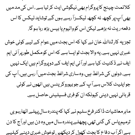
کلائمٹ چینج کا پروگرام بھی نیگوشی ایٹ کر لیا ہے ، اس کی مد میں
بھی آپ پر کچھ نہ کچھ ٹیکسز آ رہے ہوں گے توشاید ٹیکس کا اس
دفعہ ریٹ نہ بڑھے لیکن اس کو والیوم یا بیس بڑھ رہا ہو گا.
تجزیہ کار ثنااللہ خان نے کہا کہ اس بجٹ میں عوام کے لیے کوئی خوش
خبری نہیں ہے، یہ والا بجٹ تو ایسا ہے کہ اس کو مکمل طور پر آئی ایم
ایف نے ڈکٹیٹ کیا ہے اور آئی ایم ایف کے دو پروگرام ہیں ایک نہیں
ہے، دونوں کی شرائط ہیں، وہ ساری شرائط بجٹ میں آ رہی ہیں، آپ کی
جو ایلیٹ کلاس ہے آپ کے جو بیوروکریٹس ہیں انھوں نے کوئی
قربانی نہیں دینی کیونکہ ان کو فری فسیلیٹی حاصل ہے.
ماہر معاشیات ڈاکٹر فرخ سلیم نے کہا کہ پندرہ سال پہلے اٹھارہویں
ترمیم پاس کی گئی تھی، پچھلے پندرہ سال میں وہ دن ہیں اور آج کا دن
ہے اگر آپ دفاع کا بجٹ کھول کر دیکھیں توخوش خبری دینے کیلیے