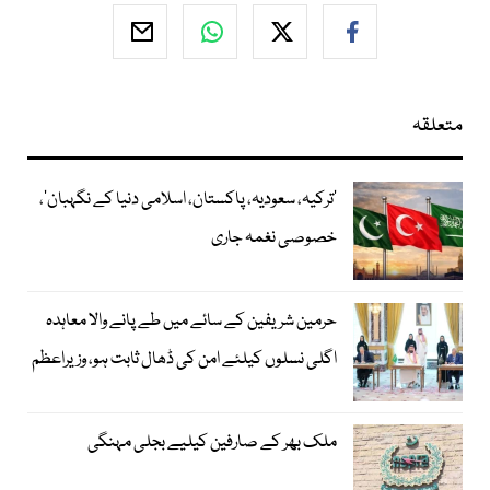
متعلقہ
‘ترکیہ، سعودیہ، پاکستان، اسلامی دنیا کے نگہبان’،
خصوصی نغمہ جاری
حرمین شریفین کے سائے میں طے پانے والا معاہدہ
اگلی نسلوں کیلئے امن کی ڈھال ثابت ہو، وزیراعظم
ملک بھر کے صارفین کیلیے بجلی مہنگی