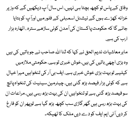
وفاق کے پاس تو کچھ بچتا ہی نہیں، اس سال آپ دیکھیں گے کہ وزیر
خزانہ کھڑے ہوں گے نیشنل اسمبلی کے فلور میں اورآپ کو بتایا
جائے گا کہ حکومت پاکستان کی آمدن کوئی ساڑھے سترہ ، اٹھارہ ہزار
ارب کی ہے.
ماہر معاشیات ندیم الحق نے کہا کہ ثنا اللہ صاحب نے جو باتیں کی ہیں
وہ بڑی اچھی باتیں کی ہیں،خوش خبری تو ہے، حکومتی ملازمیں
کیلیے تو بہت بڑی خوش خبری ہے، ایف بی آر کی تنخواہیں میرا خیال
ہے کہ کوئی ہزار فیصد بڑھ گئی ہیں، چیئرمین سینیٹ کی تنخواہ پانچ
سو فیصد بڑھ گئی ہے تو تنخواہیں ان کی بہت بڑھ رہی ہیں، مراعات ان
کی بہت بڑھ رہی ہیں گھر گاڑی سب کچھ بڑھ گیا ہے تو پھر ان کو فارغ
کر دیں آئی ایم ایف کو دے دیں ملک کا ٹھیکہ۔