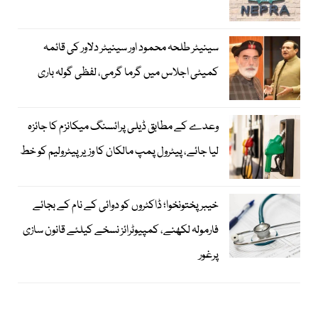
سینیٹر طلحہ محمود اور سینیٹر دلاور کی قائمہ
کمیٹی اجلاس میں گرما گرمی، لفظی گولہ باری
وعدے کے مطابق ڈیلی پرائسنگ میکانزم کا جائزہ
لیا جائے، پیٹرول پمپ مالکان کا وزیرپیٹرولیم کو خط
خیبرپختونخوا؛ ڈاکٹروں کو دوائی کے نام کے بجائے
فارمولہ لکھنے، کمپیوٹرائز نسخے کیلئے قانون سازی
پرغور