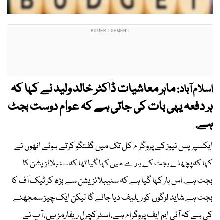
ماہر معاشیات ڈاکٹر خالد ولید نے کہا کہ
اسلام آباد:
ہر دفعہ یہی بات کی جاتی ہے کہ عوام دوست بجٹ
ہے.
ایکسپریس نیوز کے پروگرام کل تک میں گفتگو کرتے ہوئے انھوں نے
کہا کہ پچھلے بجٹ کے بارے میں کہا گیا تھا کہ سٹبلائزیشن کا
بجٹ ہے، اس بار کہا گیا ہے کہ سٹیبلائزیشن سے بڑھ کر ٹیک آف کا
بجٹ ہے شاید لوگوں کو ریلیف دیا جائے گا لیکن ایک چیز سمجھنے
کی ہے کہ آئی ایم ایف پروگرام ہے، اسٹرکچرل ریفارمز ہیں، آپ نے