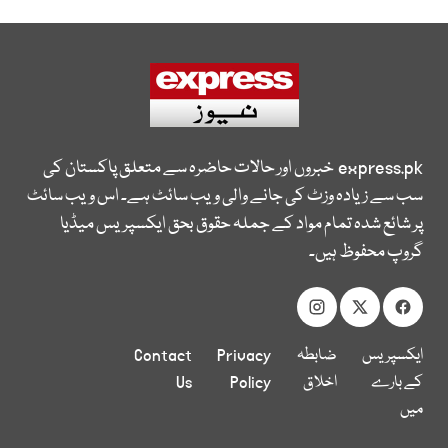
express.pk
خبروں اور حالات حاضرہ سے متعلق پاکستان کی
سب سے زیادہ وزٹ کی جانے والی ویب سائٹ ہے۔ اس ویب سائٹ
پر شائع شدہ تمام مواد کے جملہ حقوق بحق ایکسپریس میڈیا
گروپ محفوظ ہیں۔
ایکسپریس
ضابطہ
Privacy
Contact
کے بارے
اخلاق
Policy
Us
میں