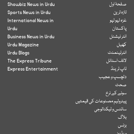
صفحۂ اول
Showbiz News in Urdu
تازہ ترین
Sports News in Urdu
غزہ لہو لہو
International News in
پاکستان
Urdu
انٹر نیشنل
Business News in Urdu
کھیل
Urdu Magazine
انٹرٹینمنٹ
Urdu Blogs
لائف اسٹائل
The Express Tribune
ٹاپ ٹرینڈ
Express Entertainment
دلچسپ و عجیب
صحت
سونے کے نرخ
پیٹرولیم مصنوعات کی قیمتیں
سائنس و ٹیکنالوجی
بلاگ
بزنس
ویڈیوز