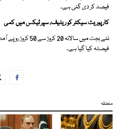
فیصد کر دی گئی ہے۔
کارپوریٹ سیکٹر کو ریلیف، سپر ٹیکس میں کمی
فیصلہ کیا گیا ہے۔
متعلقہ