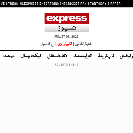
IVE STREAMING
EXPRESS ENTERTAINMENT
CRICKET PAKISTAN
TODAY'S PAPER
AUGUST 08, 2026
اشتہار لگائیں |
لائیو ٹی وی
| آج کا اخبار
ر نیشنل
ٹاپ ٹرینڈ
انٹرٹینمنٹ
لائف اسٹائل
فیکٹ چیک
صحت