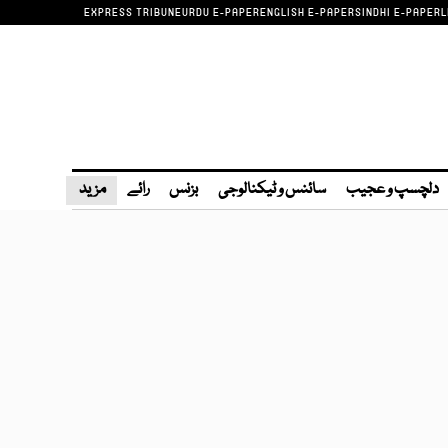
EXPRESS TRIBUNE
URDU E-PAPER
ENGLISH E-PAPER
SINDHI E-PAPER
L
دلچسپ و عجیب
سائنس و ٹیکنالوجی
بزنس
رائے
مزید