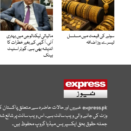
سونے کی قیمت میں مسلسل
مالیاتی ٹیکنالوجی میں بہتری
تیسرے روز اضافہ
آئی، آگہی کے بغیر خطرات کا
اندیشہ بھی ہے، گورنر اسٹیٹ
بینک
express.pk
خبروں اور حالات حاضرہ سے متعلق پاکستان 
وزٹ کی جانے والی ویب سائٹ ہے۔ اس ویب سائٹ پر شائع شدہ
جملہ حقوق بحق ایکسپریس میڈیا گروپ محفوظ ہیں۔