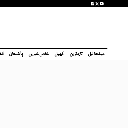
صفحۂ اول
تازہ ترین
کھیل
خاص خبریں
پاکستان
انٹ