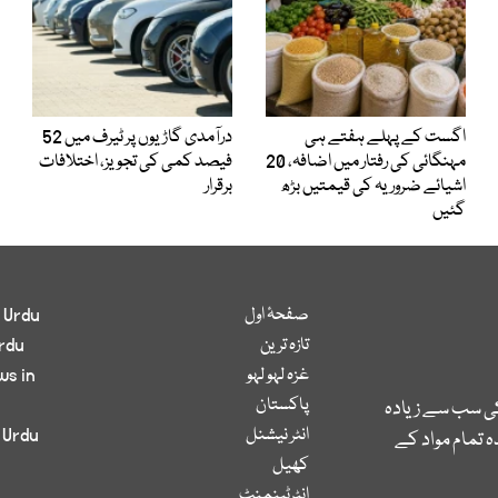
اگست کے پہلے ہفتے ہی
درآمدی گاڑیوں پر ٹیرف میں 52
مہنگائی کی رفتار میں اضافہ، 20
فیصد کمی کی تجویز، اختلافات
اشیائے ضروریہ کی قیمتیں بڑھ
برقرار
گئیں
صفحۂ اول
 Urdu
تازہ ترین
rdu
غزہ لہو لہو
ws in
پاکستان
کی سب سے زیادہ
انٹر نیشنل
 Urdu
 تمام مواد کے
کھیل
انٹرٹینمنٹ