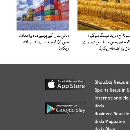
سونا آج مزید مہنگا ہوگیا؛
مالی سال کے پہلے ماہ برآمدات
قیمتوں میں مسلسل دوسرے
میں 31 فیصد سے زائد اضافہ
دن بڑا اضافہ ریکارڈ
ریکارڈ
Showbiz News in
Sports News in U
International Ne
Urdu
Business News in
Urdu Magazine
Urdu Blogs