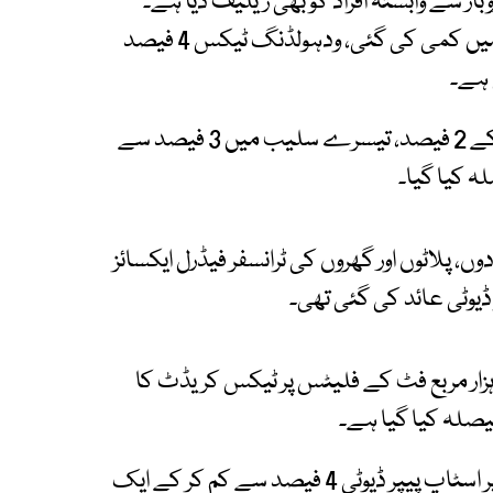
ر سے وابستہ افراد کو بھی ریلیف دیا ہے۔
جائیداد کی خریداری پر ودہولڈنگ ٹیکس کی شرح میں کمی کی گئی، ودہولڈنگ ٹیکس 4 فیصد
 ہے۔
اسی طرح دوسری سلیب میں 3.5 فیصد سے کم کر کے 2 فیصد، تیسرے سلیب میں 3 فیصد سے
 پلاٹوں اور گھروں کی ٹرانسفر فیڈرل ایکسائز
گھروں اور دو ہزار مربع فٹ کے فلیٹس پر ٹیکس کریڈٹ کا
یصلہ کیا گیا ہے۔
نئے بجٹ میں اسلام آباد میں جائیداد کی خریداری پر اسٹاپ پیپر ڈیوٹی 4 فیصد سے کم کر کے ایک