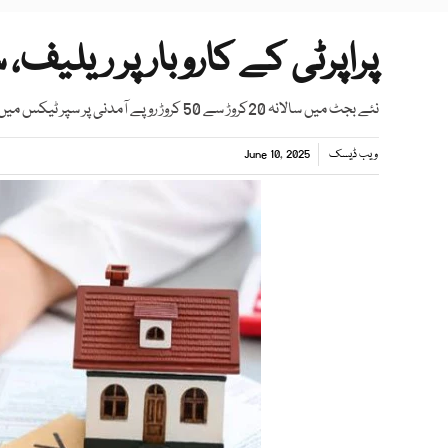
پراپرٹی کے کاروبار پر ریلیف
نئے بجٹ میں سالانہ 20کروڑ سے 50 کروڑ روپے آمدنی پر سپر ٹیکس میں 0.5 فیصد کمی کا فیصلہ کیا گیا ہے
ویب ڈیسک
June 10, 2025