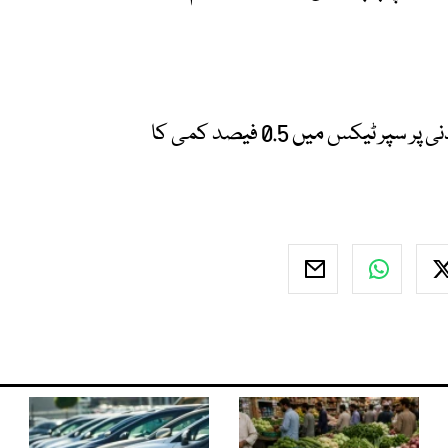
نئے بجٹ میں سالانہ 20 کروڑ سے 50 کروڑ روپے آمدنی پر سپر ٹیکس میں 0.5 فیصد کمی کا