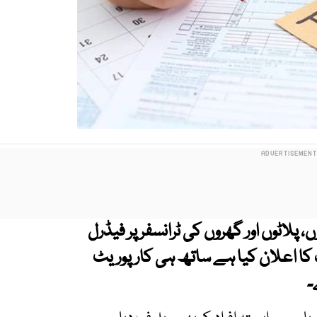
لاٹوں اور گھروں کی ٹرانسفر پر فیڈرل
 کا اعلان کیا ہے ساتھ ہی کارپوریٹ
۔