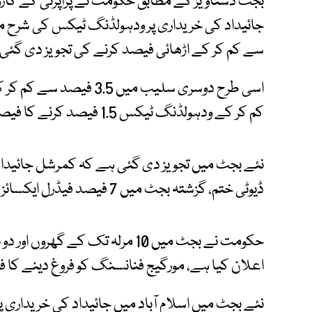
بجٹ دستاویز کے مطابق حکومت نے پراپرٹی کے کاروبا
سے کم کر کے اڑھائی فیصد کرنے کی تجویز دی گئی
کم کر کے ودہولڈنگ ٹیکس 1.5 فیصد کرنے کا فیصلہ کیا گیا۔
نئے بجٹ میں تجویز دی گئی ہے کہ کمرشل جائیدادوں،
ڈیوٹی ختم، گزشتہ بجٹ میں 7 فیصد فیڈرل ایکسائز ڈیوٹی عائد کی گئی تھی۔
حکومت نے بجٹ میں 10 مرلہ تک کے 
اعلان کیا ہے، مورگیج فنانسنگ کو فروغ دینے کا ف