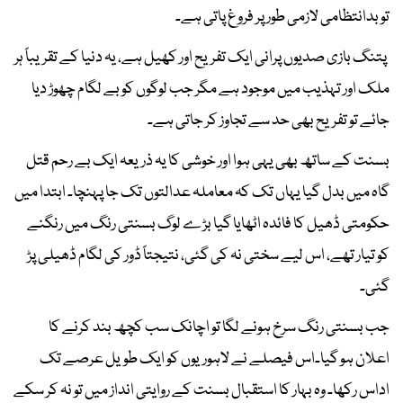
تو بدانتظامی لازمی طور پر فروغ پاتی ہے۔
پتنگ بازی صدیوں پرانی ایک تفریح اور کھیل ہے، یہ دنیا کے تقریباً ہر
ملک اور تہذیب میں موجود ہے مگر جب لوگوں کو بے لگام چھوڑ دیا
جائے تو تفریح بھی حد سے تجاوز کر جاتی ہے۔
بسنت کے ساتھ بھی یہی ہوا اور خوشی کا یہ ذریعہ ایک بے رحم قتل
گاہ میں بدل گیا یہاں تک کہ معاملہ عدالتوں تک جا پہنچا۔ ابتدا میں
حکومتی ڈھیل کا فائدہ اٹھایا گیا بڑے لوگ بسنتی رنگ میں رنگنے
کو تیار تھے، اس لیے سختی نہ کی گئی، نتیجتاً ڈور کی لگام ڈھیلی پڑ
گئی۔
جب بسنتی رنگ سرخ ہونے لگا تو اچانک سب کچھ بند کرنے کا
اعلان ہو گیا۔اس فیصلے نے لاہوریوں کو ایک طویل عرصے تک
اداس رکھا۔ وہ بہار کا استقبال بسنت کے روایتی انداز میں تو نہ کر سکے