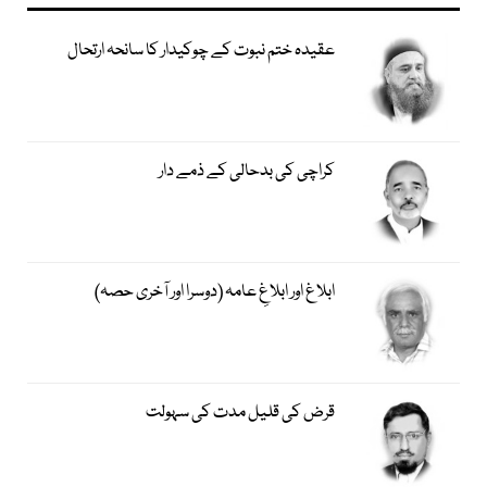
عقیدہ ختم نبوت کے چوکیدار کا سانحہ ارتحال
کراچی کی بدحالی کے ذمے دار
ابلاغ اور ابلاغِ عامہ (دوسرا اور آخری حصہ)
قرض کی قلیل مدت کی سہولت