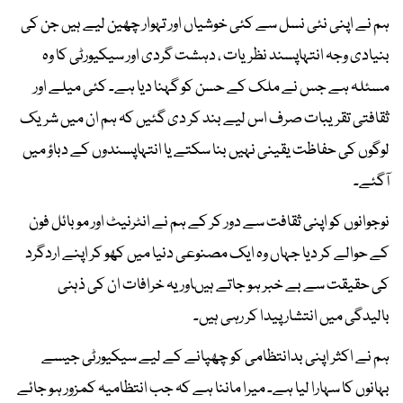
ہم نے اپنی نئی نسل سے کئی خوشیاں اور تہوار چھین لیے ہیں جن کی
بنیادی وجہ انتہاپسند نظریات ، دہشت گردی اور سیکیورٹی کا وہ
مسئلہ ہے جس نے ملک کے حسن کو گہنا دیا ہے۔ کئی میلے اور
ثقافتی تقریبات صرف اس لیے بند کر دی گئیں کہ ہم ان میں شریک
لوگوں کی حفاظت یقینی نہیں بنا سکتے یا انتہاپسندوں کے دباؤ میں
آگئے۔
نوجوانوں کو اپنی ثقافت سے دور کر کے ہم نے انٹرنیٹ اور موبائل فون
کے حوالے کر دیا جہاں وہ ایک مصنوعی دنیا میں کھو کر اپنے اردگرد
کی حقیقت سے بے خبر ہو جاتے ہیںاور یہ خرافات ان کی ذہنی
بالیدگی میں انتشار پیدا کر رہی ہیں۔
ہم نے اکثر اپنی بدانتظامی کو چھپانے کے لیے سیکیورٹی جیسے
بہانوں کا سہارا لیا ہے۔ میرا ماننا ہے کہ جب انتظامیہ کمزور ہو جائے