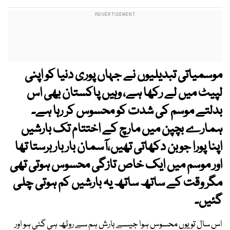
موسمیاتی تبدیلیوں نے جہاں پوری دنیا کو اپنی
لپیٹ میں لے رکھا ہے، وہیں پاکستان بھی اس
بدلتے موسم کی شدت کو محسوس کر رہا ہے۔
ہمارے بچپن میں مارچ کے اختتام تک بارشیں
اپنا پورا جوبن دکھاتی تھیں،آسمان بار بار برستا تھا
اور موسم میں ایک خاص تازگی محسوس ہوتی تھی
مگر وقت کے ساتھ ساتھ یہ بارشیں کم ہوتی چلی
گئیں۔
اس سال تو یوں محسوس ہوا جیسے بارش ہم سے روٹھ ہی گئی ہو اور