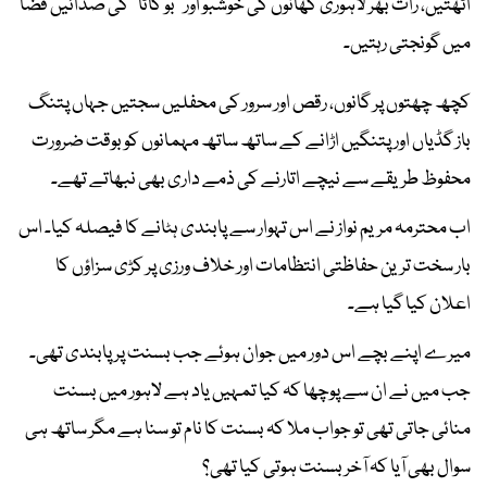
اٹھتیں، رات بھر لاہوری کھانوں کی خوشبو اور ’’بو کاٹا‘‘ کی صدائیں فضا
میں گونجتی رہتیں۔
کچھ چھتوں پر گانوں، رقص اور سرور کی محفلیں سجتیں جہاں پتنگ
باز گڈیاں اور پتنگیں اڑانے کے ساتھ ساتھ مہمانوں کو بوقت ضرورت
محفوظ طریقے سے نیچے اتارنے کی ذمے داری بھی نبھاتے تھے۔
اب محترمہ مریم نواز نے اس تہوار سے پابندی ہٹانے کا فیصلہ کیا۔ اس
بار سخت ترین حفاظتی انتظامات اور خلاف ورزی پر کڑی سزاؤں کا
اعلان کیا گیا ہے۔
میرے اپنے بچے اس دور میں جوان ہوئے جب بسنت پر پابندی تھی۔
جب میں نے ان سے پوچھا کہ کیا تمہیں یاد ہے لاہور میں بسنت
منائی جاتی تھی تو جواب ملا کہ بسنت کا نام تو سنا ہے مگر ساتھ ہی
سوال بھی آیا کہ آخر بسنت ہوتی کیا تھی؟