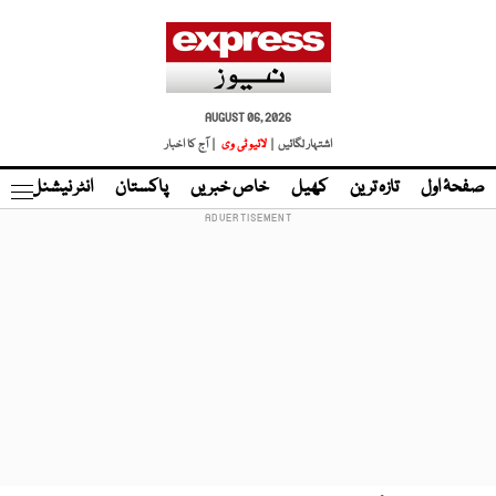
AUGUST 06, 2026
اشتہار لگائیں |
لائیو ٹی وی
| آج کا اخبار
صفحۂ اول
تازہ ترین
کھیل
خاص خبریں
پاکستان
انٹر نیشنل
ٹا