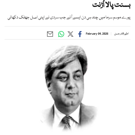
بسنت پالا اُڑنت
پورے موسم سرما میں چند ہی دن ایسے آئے جب سردی نے اپنی اصل جھلک دکھائی
اطہر قادر حسن
February 04, 2026