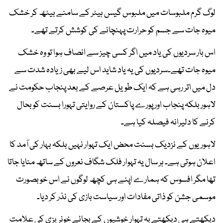
لوگ گرم ملبوسات میں ملبوس گیس ہیٹر کے سامنے بیٹھ کر خشک
میوہ جات سے جسم کو حرارت پہنچانے کی کوشش کرتے تھے۔
اس بار سردیوں کی یاد میں اگر کسی چیز سے انصاف ہوا تو وہ خشک
میوہ جات تھے۔سردیوں کی یہ یاد شاید اس لیے بھی زیادہ شدت سے
دل میں اتر رہی ہے کہ ایک طویل عرصے کے بعد پنجاب حکومت نے
لاہور بلکہ پنجاب اور پورے پاکستان کے روایتی تہورا بسنت کو بحال
کرنے کا دلیرانہ فیصلہ کیا ہے۔
لاہوریوں کے نزدیک بسنت محض ایک تہوار نہیں بلکہ بہار کی آمد کا
اعلان ہوتی ہے۔ ہر سال یہ تہوار فلک شگاف نعروں کے ساتھ منایا جاتا
تھا مگر افسوس کہ ہمارے اپنے ہی کچھ لوگوں نے اس خوبصورت
موسمی جشن کو ذاتی مفادات اور سیاست بازی کی نذر کر دیا۔
دیکھتے ہی دیکھتے یہ تہوار خوشیوں کے بجائے خونریزی کی علامت