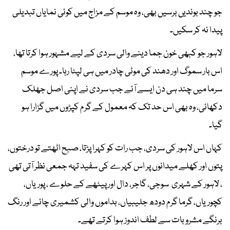
جو چند بوندیں برسیں بھی، وہ موسم کے مزاج میں کوئی نمایاں تبدیلی
پیدا نہ کر سکیں۔
لاہور جو کبھی خون جما دینے والی سردی کے لیے مشہور ہوا کرتا تھا،
اس بار سموگ اور دھند کی موٹی چادر میں ہی لپٹا رہا۔ پورے موسم
سرما میں چند ہی دن ایسے آئے جب سردی نے اپنی اصل جھلک
دکھائی، وہ بھی اس حد تک کہ معمول کے گرم کپڑوں میں گزارا ہو
گیا۔
کہاں اس لاہور کی سردی، جب رات کو کہرا پڑتا، صبح اٹھتے تو درختوں،
پتوں اور کھلے میدانوں پر اس کہرے کی سفید تہہ جمعی نظر آتی تھی
، لاہور کے شہری سوجی، گاجر، دال اور پیٹھے کے حلوے ، پوریاں،
کچوریاں، گرما گرم دودھ جلیبیاں، بداموں والی کشمیری چائے اور رنگ
برنگے مشروبات سے لطف اندوز ہوا کرتے تھے۔