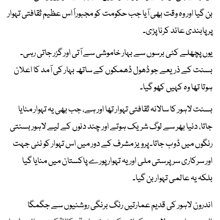
بن گیا اور وہ وقت بھی آیا جب حکومت کو مجبوراً اس عظیم ثقافتی تہوار
پر پابندی عائد کرنا پڑی۔
یوں پچھلے کئی برسوں سے بہار خاموشی سے آتی اور گزر جاتی رہی۔
بسنت کے ذریعے جو ڈھول ڈھمکوں کے ساتھ بہار کی آمد کا اعلان
ہوتا تھا وہ کہیں کھو گیا۔
بسنت لاہور کا سالانہ ثقافتی تہوار تھا اور ہے، جب بھی یہ تہوار منایا
جاتا، دنیا بھر سے لوگ شریک ہوتے اور چند دنوں کے لیے لاہور بسنتی
رنگوں میں ڈوب جاتا۔ پرویز مشرف کے دور میں اس تہوار کو نئی جہت
اور سرکاری سرپرستی ملی اور یہ تہوار پورے پاکستان میں منایا گیا
بلکہ یہ عالمی تہوار بن گیا۔
اندرون لاہور کی قدیم عمارتیں رنگ برنگی روشنیوں سے جگمگا