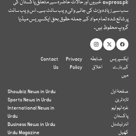
express.pk
خبروں اور حالات حاضرہ سے متعلق پاکستان کی
سب سے زیادہ وزٹ کی جانے والی ویب سائٹ ہے۔ اس ویب سائٹ
پر شائع شدہ تمام مواد کے جملہ حقوق بحق ایکسپریس میڈیا
گروپ محفوظ ہیں۔
ایکسپریس
ضابطہ
Privacy
Contact
کے بارے
اخلاق
Policy
Us
میں
صفحۂ اول
Showbiz News in Urdu
تازہ ترین
Sports News in Urdu
غزہ لہو لہو
International News in
پاکستان
Urdu
انٹر نیشنل
Business News in Urdu
کھیل
Urdu Magazine