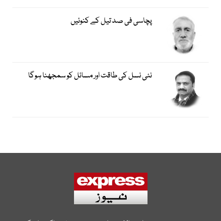
پچاسی فی صد تیل کے کنوئیں
نئی نسل کی طاقت اور مسائل کو سمجھنا ہوگا