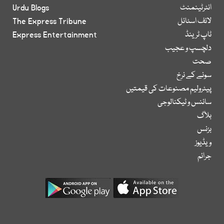
انٹرٹینمنٹ
Urdu Blogs
لائف اسٹائل
The Express Tribune
ٹاپ ٹرینڈ
Express Entertainment
دلچسپ و عجیب
صحت
سونے کے نرخ
پیٹرولیم مصنوعات کی قیمتیں
سائنس و ٹیکنالوجی
بلاگ
بزنس
ویڈیوز
جرائم