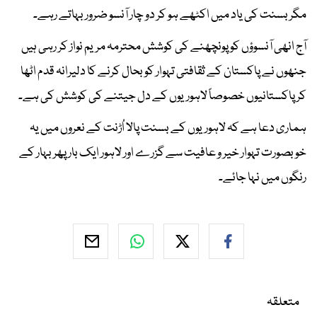
مگر بسنت کی یاد میں اکٹھے ہو کر دو چار آنسو ضرور بہاتے رہے۔
آج انھی آنسوؤں کو پونچھنے کی کوشش محترمہ مریم نواز کر رہی ہیں
جنھوں نے پاکستان کے ثقافتی تہوار کو بحال کرنے کا دلیرانہ قدم اٹھا
کر پاکستانیوں خصوصاً لاہوریوں کے دل جیتنے کی کوشش کی ہے۔
ہماری دعا ہے کہ لاہوریوں کے بسنت پالا اُڑنت کے نعروں میں یہ
خوبصورت تہوار خیر و عافیت سے گزرے اور لاہور ایک بار پھر بہار کے
رنگوں میں نہا جائے۔
متعلقہ