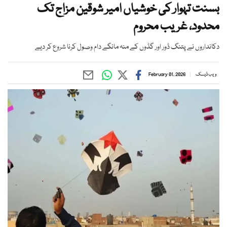
بسنت تہوار کی خوشیاں امیر شوقین مزاج تک
محدود، غریب محروم
دکانداروں نے پتنگ ڈور اور گڈوں کے منہ مانگے دام وصول کرنا شروع کر دیے
ویب ڈیسک
February 01, 2026