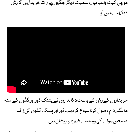
موچی گیٹ باغبانپورہ سمیت دیگر جگہوں پر رات خریداروں کا رش
دیکھنے میں آیا۔
خریداروں کے رش کے باعث دکانداروں نے پتنگ ڈور اور گڈوں کے منہ
مانگے دام وصول کرنا شروع کر دیے۔ ڈور اور پتنگ گڈوں کی زائد
قیمتیں ہونے کی وجہ سے شہری پریشان ہیں۔