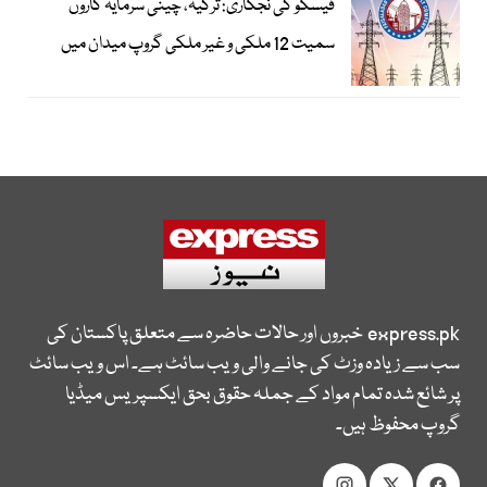
فیسکو کی نجکاری: ترکیہ، چینی سرمایہ کاروں
سمیت 12 ملکی و غیر ملکی گروپ میدان میں
express.pk
خبروں اور حالات حاضرہ سے متعلق پاکستان کی
سب سے زیادہ وزٹ کی جانے والی ویب سائٹ ہے۔ اس ویب سائٹ
پر شائع شدہ تمام مواد کے جملہ حقوق بحق ایکسپریس میڈیا
گروپ محفوظ ہیں۔