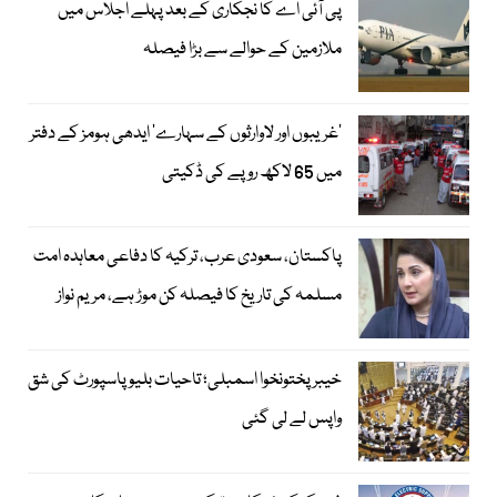
پی آئی اے کا نجکاری کے بعد پہلے اجلاس میں
ملازمین کے حوالے سے بڑا فیصلہ
’غریبوں اور لاوارثوں کے سہارے‘ ایدھی ہومز کے دفتر
میں 65 لاکھ روپے کی ڈکیتی
پاکستان، سعودی عرب، ترکیہ کا دفاعی معاہدہ امت
مسلمہ کی تاریخ کا فیصلہ کن موڑ ہے، مریم نواز
خیبرپختونخوا اسمبلی؛ تاحیات بلیو پاسپورٹ کی شق
واپس لے لی گئی