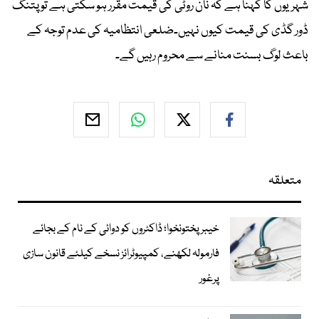
شہریوں کا کہنا ہے کہ نان روٹی کی قیمت مقرر ہو سکتی ہے تو پتنگ
ڈور گڈی کی قیمت کیوں نہیں۔ضلعی انتظامیہ کی عدم توجہ کے
باعث لوگ بسنت منانے سے محروم رہیں گے۔
متعلقہ
خیبرپختونخوا؛ ڈاکٹروں کو دوائی کے نام کے بجائے
فارمولہ لکھنے، کمپیوٹرائز نسخے کیلئے قانون سازی
پرغور