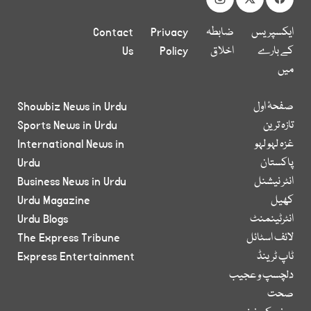
ایکسپریس
ضابطہ
Privacy
Contact
کے بارے
اخلاق
Policy
Us
میں
صفحۂ اول
Showbiz News in Urdu
تازہ ترین
Sports News in Urdu
غزہ لہو لہو
International News in
پاکستان
Urdu
انٹر نیشنل
Business News in Urdu
کھیل
Urdu Magazine
انٹرٹینمنٹ
Urdu Blogs
لائف اسٹائل
The Express Tribune
ٹاپ ٹرینڈ
Express Entertainment
دلچسپ و عجیب
صحت