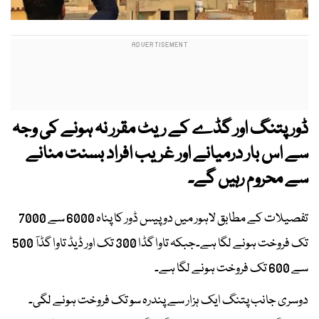
ڈور پتنگ اور گڈے کے ریٹ مقرر نہ ہونے کی وجہ
سے اس بار درمیانے اور غریب افراد بسنت منانے
سے محروم رہیں گے۔
تفصیلات کے مطابق لاہور میں دو پیس ڈور کا پناہ 6000 سے 7000
تک فروخت ہونے لگا ہے۔جبکہ تاوا گڈا 300 تک اور ڈیڈ تاوا گڈآ 500
سے 600 تک فروخت ہونے لگا ہے۔
دوسری جانب پتنگ ایک ہزار سے پندرہ سو تک فروخت ہونے لگی۔