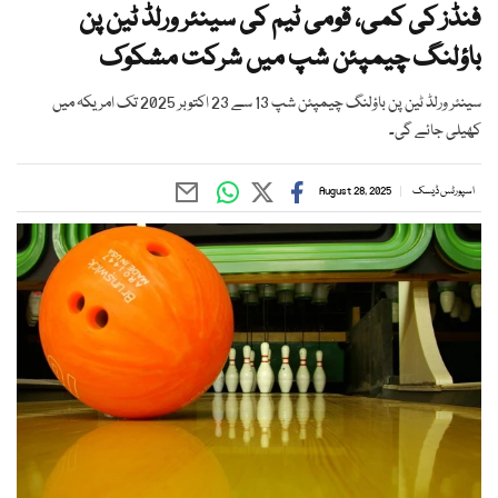
فنڈز کی کمی، قومی ٹیم کی سینئر ورلڈ ٹین پن
باؤلنگ چیمپئن شپ میں شرکت مشکوک
سینئر ورلڈ ٹین پن باؤلنگ چیمپئن شپ 13 سے 23 اکتوبر 2025 تک امریکہ میں
کھیلی جائے گی۔
اسپورٹس ڈیسک
August 28, 2025