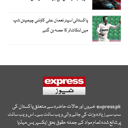
پاکستانی اسپنر نعمان علی کاؤنٹی چیمپئن شپ
میں لنکاشائر کا حصہ بن گئے
express.pk
خبروں اور حالات حاضرہ سے متعلق پاکستان کی
سب سے زیادہ وزٹ کی جانے والی ویب سائٹ ہے۔ اس ویب سائٹ
پر شائع شدہ تمام مواد کے جملہ حقوق بحق ایکسپریس میڈیا