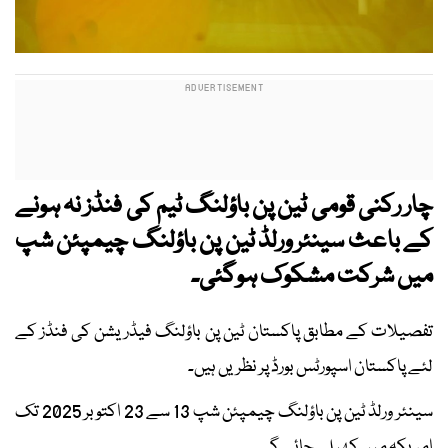
چار رکنی قومی ٹین پن باؤلنگ ٹیم کی فنڈز نہ ہونے
کے باعث سینئر ورلڈ ٹین پن باؤلنگ چیمپئن شپ
میں شرکت مشکوک ہوگئی۔
تفصیلات کے مطابق پاکستان ٹین پن باؤلنگ فیڈریشن کی فنڈز کے
لئے پاکستان اسپورٹس بورڈ پر نظریں ہیں۔
سینئر ورلڈ ٹین پن باؤلنگ چیمپئن شپ 13 سے 23 اکتوبر 2025 تک
امریکہ میں کھیلی جائے گی۔