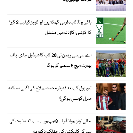
شرکت کیلیے روانہ
ہاکی ورلڈکپ: قومی کھلاڑیوں اور کوچز کیلیے 2 کروڑ
کا الاؤنس اکاؤنٹ میں منتقل
اے سی سی ویمن ٹی 20 کپ کا شیڈول جاری، پاک
بھارت میچ 5 ستمبر کو ہوگا
لیور پول کے بعد فٹبالر محمد صلاح کی اگلی ممکنہ
منزل کونسی ہوگی؟
’مائی ٹوائز‘، رونالڈو نے 8 ارب روپے سے زائد مالیت کی
سپر کار کلیکشن کی جھلک دکھا دی