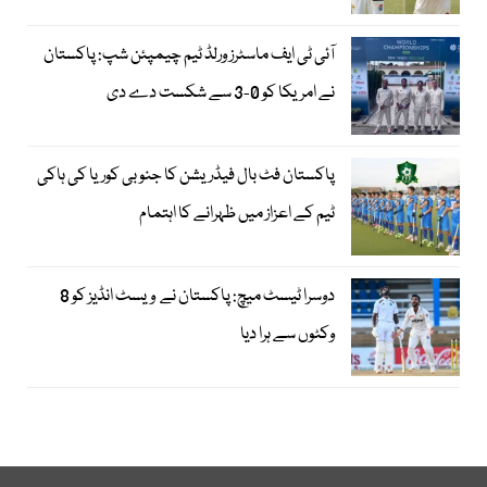
آئی ٹی ایف ماسٹرز ورلڈ ٹیم چیمپئن شپ: پاکستان
نے امریکا کو 0-3 سے شکست دے دی
پاکستان فٹ بال فیڈریشن کا جنوبی کوریا کی ہاکی
ٹیم کے اعزاز میں ظہرانے کا اہتمام
دوسرا ٹیسٹ میچ: پاکستان نے ویسٹ انڈیز کو 8
وکٹوں سے ہرا دیا