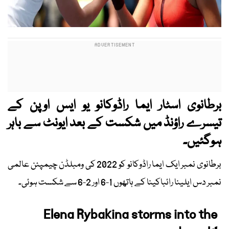
برطانوی اسٹار ایما راڈوکانو یو ایس اوپن کے
تیسرے راؤنڈ میں شکست کے بعد ایونٹ سے باہر
ہوگئیں۔
برطانوی نمبر ایک ایما راڈوکانو کو 2022 کی ومبلڈن چیمپئن عالمی
نمبر دس ایلینا رائباکینا کے ہاتھوں 1-6 اور 2-6 سے شکست ہوئی۔
Elena Rybakina storms into the