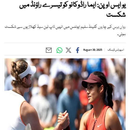
یو ایس اوپن: ایما راڈوکانو کو تیسرے راؤنڈ میں
شکست
رواں برس کے چاروں گلینڈ سلیم ایونٹس میں انہیں ٹاپ ٹین سیڈ کھلاڑیوں سے شکست
ہوئی۔
اسپورٹس ڈیسک
August 30, 2025