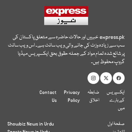
express.pk
خبروں اور حالات حاضرہ سے متعلق پاکستان کی
سب سے زیادہ وزٹ کی جانے والی ویب سائٹ ہے۔ اس ویب سائٹ
پر شائع شدہ تمام مواد کے جملہ حقوق بحق ایکسپریس میڈیا
گروپ محفوظ ہیں۔
ایکسپریس
ضابطہ
Privacy
Contact
کے بارے
اخلاق
Policy
Us
میں
صفحۂ اول
Showbiz News in Urdu