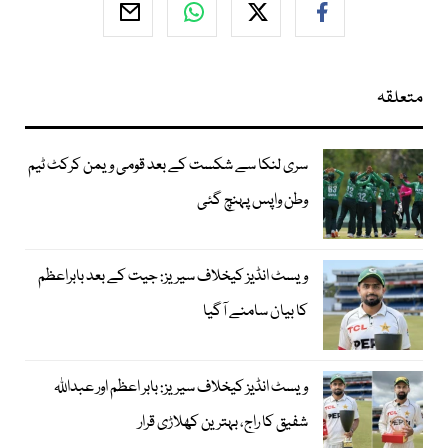
متعلقہ
سری لنکا سے شکست کے بعد قومی ویمن کرکٹ ٹیم
وطن واپس پہنچ گئی
ویسٹ انڈیز کیخلاف سیریز: جیت کے بعد بابراعظم
کا بیان سامنے آگیا
ویسٹ انڈیز کیخلاف سیریز: بابر اعظم اور عبداللہ
شفیق کا راج، بہترین کھلاڑی قرار