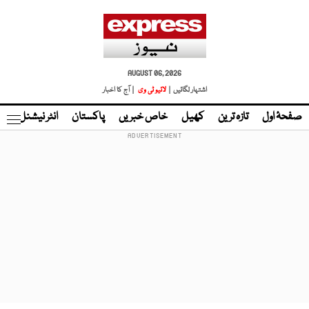
AUGUST 06, 2026
اشتہار لگائیں |
لائیو ٹی وی
| آج کا اخبار
صفحۂ اول
تازہ ترین
کھیل
خاص خبریں
پاکستان
انٹر نیشنل
ٹا