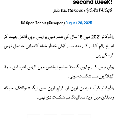
second week!
pic.twitter.com/yCWzY4iCq9
August 29, 2025
— US Open Tennis (@usopen)
راڈوکانو 2021 میں 18 سال کی عمر میں یو ایس اوپن ٹائٹل جیت کر
تاریخ رقم کرنے کے بعد سے کوئی خاطر خواہ کامیابی حاصل نہیں
کرسکی ہیں۔
رواں برس کے چاروں گلینڈ سلیم ایونٹس میں انہیں ٹاپ ٹین سیڈ
کھلاڑیوں سے شکست ہوئی۔
راڈوکانو کو آسٹریلین اوپن اور فرنچ اوپن میں ایگا شیوانتک جبکہ
ومبلڈن میں آرینا سبالینکا نے شکست دی تھی۔