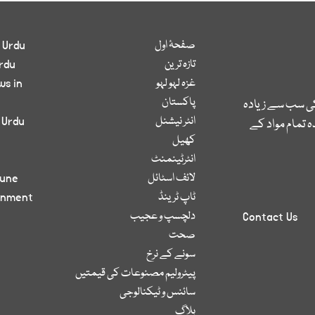
صفحۂ اول
 Urdu
تازہ ترین
rdu
غزہ لہو لہو
ws in
پاکستان
کی سب سے زیادہ
انٹر نیشنل
 Urdu
 تمام مواد کے
کھیل
انٹرٹینمنٹ
لائف اسٹائل
bune
ٹاپ ٹرینڈ
inment
دلچسپ و عجیب
Contact Us
صحت
سونے کے نرخ
پیٹرولیم مصنوعات کی قیمتیں
سائنس و ٹیکنالوجی
بلاگ