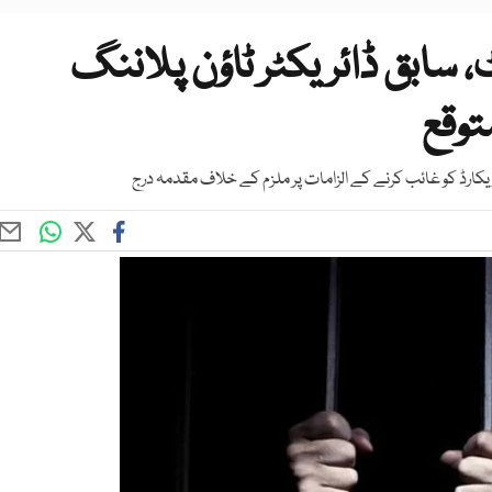
، سابق ڈائریکٹر ٹاؤن پلاننگ
توقع
کارڈ کو غائب کرنے کے الزامات پر ملزم کے خلاف مقدمہ درج