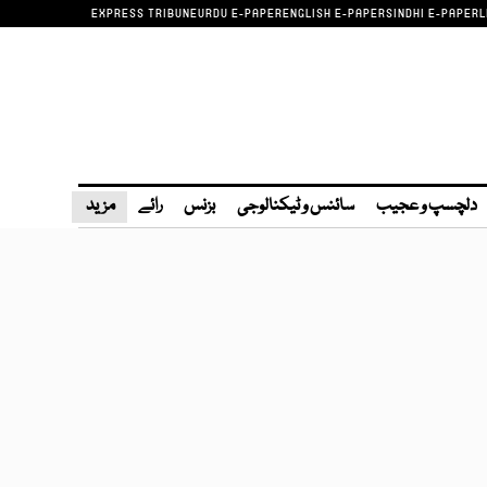
EXPRESS TRIBUNE
URDU E-PAPER
ENGLISH E-PAPER
SINDHI E-PAPER
L
دلچسپ و عجیب
سائنس و ٹیکنالوجی
بزنس
رائے
مزید