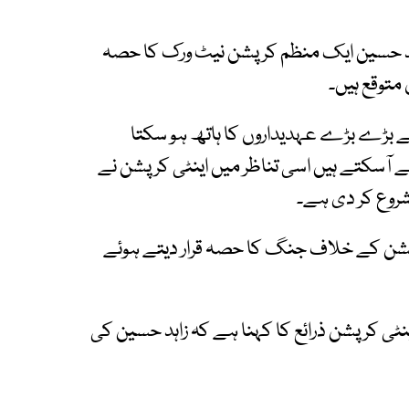
ہد حسین ایک منظم کرپشن نیٹ ورک کا حصہ
توقع ہیں۔
چھے بڑے بڑے عہدیداروں کا ہاتھ ہو سکتا
ے آسکتے ہیں اسی تناظر میں اینٹی کرپشن نے
شروع کر دی ہے۔
ن کے خلاف جنگ کا حصہ قرار دیتے ہوئے
نٹی کرپشن ذرائع کا کہنا ہے کہ زاہد حسین کی