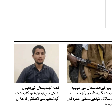
چین نے افغانستان میں موجود
فتنہ الہندوستان کے ہاتھوں
دہشتگرد تنظیموں کو ہمسایہ
بلیک میل ارمان بلوچ کا دہشت
ممالک کیلئے سنگین خطرہ قرار
گرد تنظیم سے لاتعلقی کا اعلان
دیدیا