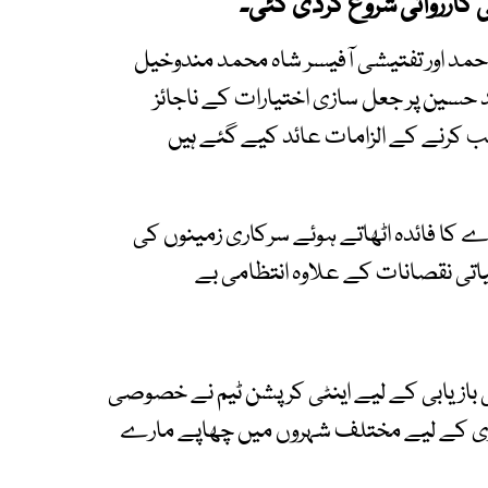
کارروائی شروع کردی گئی۔
احمد اور تفتیشی آفیسر شاہ محمد مندوخیل
د حسین پر جعل سازی اختیارات کے ناجائز
ب کرنے کے الزامات عائد کیے گئے ہیں
 کا فائدہ اٹھاتے ہوئے سرکاری زمینوں کی
اتی نقصانات کے علاوہ انتظامی بے
بازیابی کے لیے اینٹی کرپشن ٹیم نے خصوصی
اری کے لیے مختلف شہروں میں چھاپے مارے