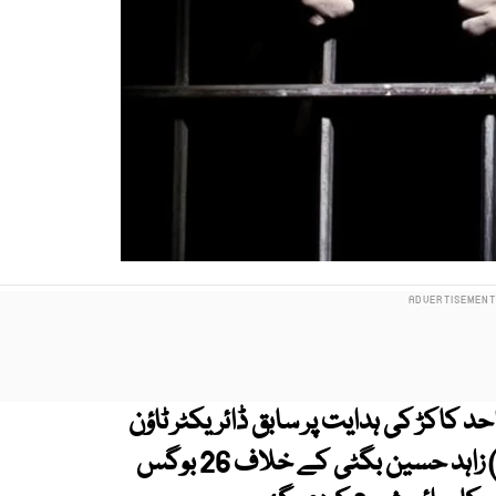
 کاکڑ کی ہدایت پر سابق ڈائریکٹر ٹاؤن
پلاننگ کیوٹہ ڈیولپمنٹ اتھارٹی (کیو ڈی اے) زاہد حسین بگٹی کے خلاف 26 بوگس