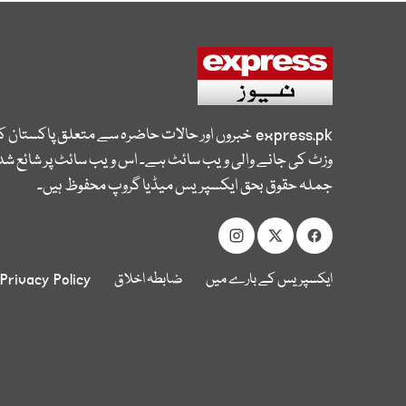
express.pk
خبروں اور حالات حاضرہ سے متعلق پاکستان 
وزٹ کی جانے والی ویب سائٹ ہے۔ اس ویب سائٹ پر شائع شدہ
جملہ حقوق بحق ایکسپریس میڈیا گروپ محفوظ ہیں۔
ایکسپریس کے بارے میں
ضابطہ اخلاق
Privacy Policy