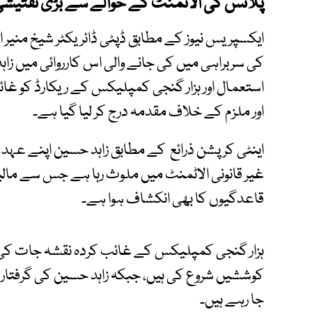
پلاٹس کی الاٹمنٹ کے حوالے سے بڑی تفتیشی 
ایکسپریس نیوز کے مطابق ڈپٹی ڈائریکٹر شیخ منیر 
کی سربراہی میں کی جانے والی اس کارروائی میں زاہ
استعمال اور ہزار گنجی کمپلیکس کے ریکارڈ کو غائ
اور ملزم کے خلاف مقدمہ درج کر لیا گیا ہے۔
اینٹی کرپشن ذرائع کے مطابق زاہد حسین اپنے عہدے
غیر قانونی الاٹمنٹ میں ملوث رہا ہے جس سے مالی
قاعدگیوں کا بھی انکشاف ہوا ہے۔
ہزار گنجی کمپلیکس کے غائب کردہ نقشہ جات کی 
کوششیں شروع کی ہیں، جبکہ زاہد حسین کی گرفت
جا رہے ہیں۔