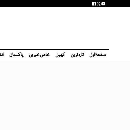
صفحۂ اول
تازہ ترین
کھیل
خاص خبریں
پاکستان
انٹ