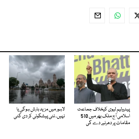
پیٹرولیم لیوی کیخلاف جماعت
لاہور میں مزید بارش ہوگی یا
اسلامی آج ملک بھر میں 510
نہیں، نئی پیشگوئی کر دی گئی
مقامات پر دھرنے دے گی