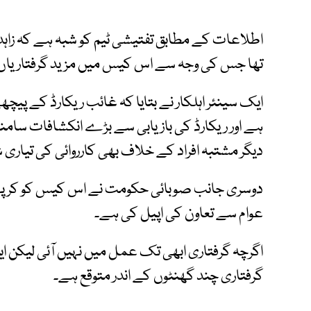
اطلاعات کے مطابق تفتیشی ٹیم کو شبہ ہے کہ زا
تھا جس کی وجہ سے اس کیس میں مزید گرفتاریاں م
ایک سینئر اہلکار نے بتایا کہ غائب ریکارڈ کے پی
ہے اور ریکارڈ کی بازیابی سے بڑے انکشافات سامن
دیگر مشتبہ افراد کے خلاف بھی کارروائی کی تیاری 
دوسری جانب صوبائی حکومت نے اس کیس کو کرپش
عوام سے تعاون کی اپیل کی ہے۔
اگرچہ گرفتاری ابھی تک عمل میں نہیں آئی لیکن ای
گرفتاری چند گھنٹوں کے اندر متوقع ہے۔