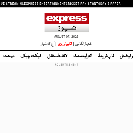
IVE STREAMING
EXPRESS ENTERTAINMENT
CRICKET PAKISTAN
TODAY'S PAPER
AUGUST 07, 2026
اشتہار لگائیں |
لائیو ٹی وی
| آج کا اخبار
ر نیشنل
ٹاپ ٹرینڈ
انٹرٹینمنٹ
لائف اسٹائل
فیکٹ چیک
صحت