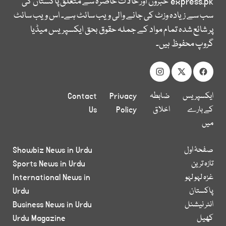
express.pk
خبروں اور حالات حاضرہ سے متعلق پاکستان کی
سب سے زیادہ وزٹ کی جانے والی ویب سائٹ ہے۔ اس ویب سائٹ
پر شائع شدہ تمام مواد کے جملہ حقوق بحق ایکسپریس میڈیا
گروپ محفوظ ہیں۔
ایکسپریس
ضابطہ
Privacy
Contact
کے بارے
اخلاق
Policy
Us
میں
صفحۂ اول
Showbiz News in Urdu
تازہ ترین
Sports News in Urdu
غزہ لہو لہو
International News in
پاکستان
Urdu
انٹر نیشنل
Business News in Urdu
کھیل
Urdu Magazine