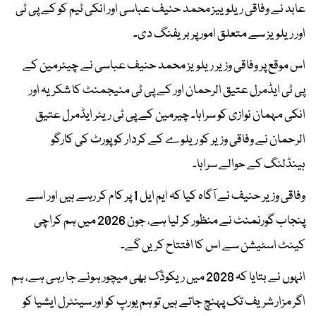
عابد نے وفاقی ریلوییز محمد حنیف عباسی اور انکی ٹیم کو کے پی ٹی
اور ریلویز سے متعلق امور پر بریفنگ دی۔
اس موقع پر وفاقی وزیر ریلویز محمد حنیف عباسی نے چیئرمین کے
پی ٹی ایڈمرل عتیق الرحمان اور کے پی ٹی منیجمنٹ کا شکریہ اور
انکی مہمان نوازی کو سراہا۔ چیرمین کے پی ٹی ریئر ایڈمرل عتیق
الرحمان نے وفاقی وزیر کو ریلوے کے کردار کو پورٹ کی کارگو
ہینڈلنگ کے حوالے سراہا۔
وفاقی وزیر حنیف نے آگاہ کیا کہ ایم ایل 1 پر کام کر رہے ہیں اور اسے
پنجاب گورنمنٹ نے منظور کر لیا ہے، جون 2026 میں ہم کراچی
کینٹ اسٹیشن سے اس کا افتتاح کریں گے۔
انہوں نے بتایا کہ 2028 میں ریکوڈک بھی میچور ہونے جا رہی ہے، ہم
اگر مزار شریف تک پہنچ جاتے ہیں تو ہم یورپ کو اور سینٹرل ایشیا کو