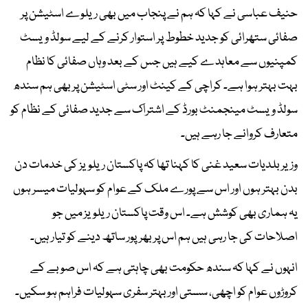
حنیف عباسی نے کہا کہ ہم نے پنجاب میں بھی ریلوے اسٹیشن پر
صفائی ستھرائی کو جدید خطوط پر استوار کرنے کے لیے سولڈ ویسٹ
کمپنیوں سے معاہدے کیے ہیں جس کے بعد وہاں صفائی کا نظام
بہت بہتر ہوا ہے۔ کراچی کے کینٹ اور سٹی اسٹیشن پر بھی ہم سندھ
سولڈ ویسٹ مینجمنٹ بورڈ کے اشتراک سے جدید صفائی کے نظام کو
متعارف کروانے جا رہے ہیں۔
وزیر بلدیات سعید غنی کا کہنا تھا کہ پاکستان ریلویز کی خدمات دن
بدن بہتر ہوں اور اس سے پورے ملک کے عوام کو سہولیات میسر ہوں
یہ ہماری بھی کوشش ہے۔ اس وقت پاکستان ریلویز میں جو
اصلاحات کی جا رہی ہیں ہم اس پر بھرپور ساتھ دینے کو تیار ہیں۔
انہوں نے کہا کہ سندھ حکومت بھی چاہتی ہے کہ اس صوبے کے
کروڑوں عوام کو اچھی، سستی اور بہتر سفری سہولیات فراہم ہو سکیں۔