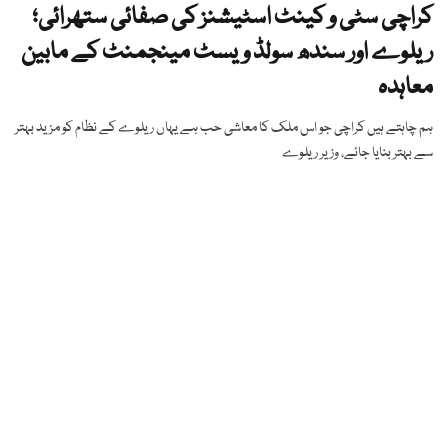
کراچی سٹی و کینٹ اسٹیشنز کی صفائی ستھرائی؛
ریلوے اور سندھ سولڈ ویسٹ مینجمنٹ کے مابین
معاہدہ
ہم چاہتے ہیں کراچی جو اس ملک کا معاشی حب ہے یہاں ریلوے کے نظام کو مزید بہتر
سے بہتر بنایا جائے، وزیر ریلوے