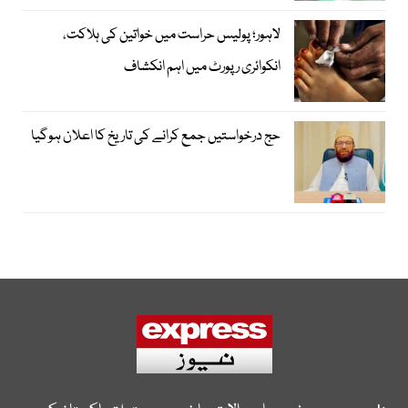
لاہور؛ پولیس حراست میں خواتین کی ہلاکت،
انکوائری رپورٹ میں اہم انکشاف
حج درخواستیں جمع کرانے کی تاریخ کا اعلان ہوگیا