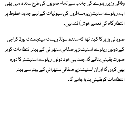
وفاقی وزیر ریلوے کی جانب سے تمام صوبوں کی طرح سندھ میں بھی
اہم ریلوے اسٹیشن پر مسافروں کی سہولیات کے لیے جدید خطوط پر
انتظار گاہ کی تعمیر خوش آئند ہیں۔
صوبائی وزیر کا کہنا تھا کہ سندھ سولڈ ویسٹ مینجمنٹ بورڈ کراچی
کے دونوں ریلوے اسٹیشنز پر صفائی ستھرائی کے بہتر انتظامات کو ہر
صورت یقینی بنائے گا، جلد ہی خود دونوں ریلوے اسٹیشنز کا دورہ
بھی کروں گا اور ان اسٹیشنز پر صفائی ستھرائی کے بہتر سے بہتر
انتظامات کو یقینی بنایا جائے گا۔