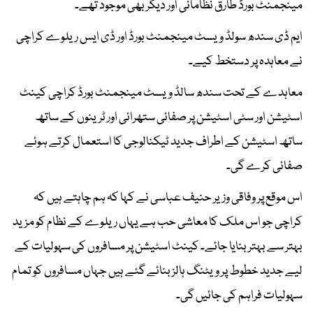
مینجمنٹ بورڈ طارق نظامانی اور دیگر بھی موجود تھے۔
ایم ڈی سندھ سولڈ ویسٹ مینجمنٹ بورڈ اور ڈی ایس ریلوے کراچی
نے معاہدہ پر دستخط کیے۔
معاہدے کے تحت سندھ سالڈ ویسٹ مینجمنٹ بورڈ کراچی کینٹ
اسٹیشن اور سٹی اسٹیشن پر صفائی ستھرائی اور ٹرینوں کے ساتھ
ساتھ اسٹیشن کے اطراف جدید ٹیکنالوجی کا استعمال کرتے ہوئے
صفائی کرے گی۔
اس موقع پر وفاقی وزیر حنیف عباسی نے کہا کہ ہم چاہتے ہیں کہ
کراچی جو اس ملک کا معاشی حب ہے یہاں ریلوے کے نظام کو مزید
بہتر سے بہتر بنایا جائے۔ کینٹ اسٹیشن پر مسافروں کی سہولیات کے
لیے جدید خطوط پر ویٹنگ ہالز بنائے گئے ہیں جہاں مسافروں کو تمام
سہولیات فراہم کی جائیں گی۔