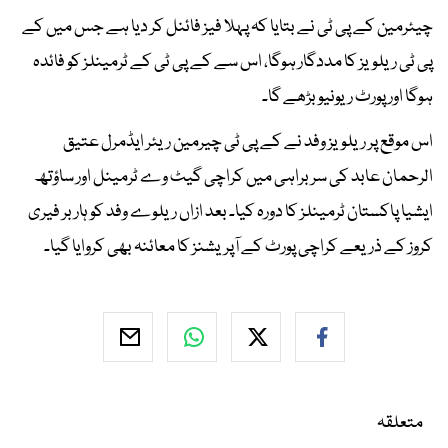
چیئرمین کے پی ٹی نے بتایا کہ پہلا فیز فائنل کر دیا ہے جس میں کے
پی ٹی ریلویز کا مددگار ہوگا، اس سے کے پی ٹی کے ٹرمینلز کو فائدہ
ہوگا اور پورٹ ریونیو بڑھے گا۔
اس موقع پر ریلویز وفد نے کے پی ٹی چیرمین ریئر ایڈمرل عتیق
الرحمان عابد کی سربراہی میں کراچی گیٹ وے ٹرمینل اور ساؤتھ
ایشیا پاکستان ٹرمینلز کا دورہ کیا۔ بعد ازاں ریلوے وفد کو ہاربر فیری
کروز کے ذریعے کراچی پورٹ کے آپریشنز کا معائنہ بھی کروایا گیا۔
متعلقہ