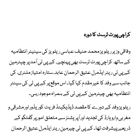
کراچی پورٹ ٹرسٹ کا دورہ
وفاقی وزیر ریلویز محمد حنیف عباسی ریلویز کی سینیئر انتظامیہ
کے ساتھ کراچی پورٹ ٹرسٹ بھی پہنچے، کے پی ٹی آمد پر چیئرمین
کے پی ٹی ریئر ایڈمرل عتیق الرحمان عابد، ستارہ امتیاز ملٹری، کی
جانب سے وفد کا خیر مقدم کیا گیا۔ اس موقع پر کے پی ٹی کی سینئر
انتظامیہ بھی چیئرمین کے پی ٹی کے ہمراہ موجود رہی۔
ریلویز وفد کے دورے کا مقصد ڈیڈیکیٹڈ فریٹ کوریڈور اور مشرقی و
مغربی وارو یارڈ کی تجدید اور آپریشنز سے متعلق امور پر گفتگو کے
ذریعے پیشرفت تھا۔ کے پی ٹی چیرمین ریئر ایڈمرل عتیق الرحمان