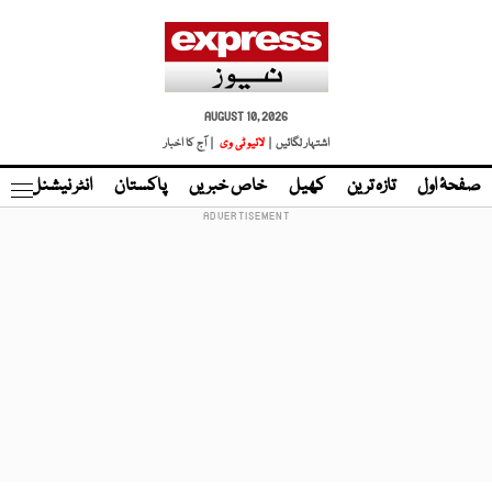
AUGUST 10, 2026
اشتہار لگائیں |
لائیو ٹی وی
| آج کا اخبار
صفحۂ اول
تازہ ترین
کھیل
خاص خبریں
پاکستان
انٹر نیشنل
ٹا