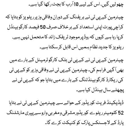
چھو لیں گیں، اس کے لیے 10 آرب کا بجٹ رکھا گیا ہے۔
چیئرمین کے پی ٹی نے بریفنگ کے دوران وفاقی وزیر ریلویز کو بتایا کہ
کراچی پورٹ اپنی استعداد کے بر خلاف صرف 50 فیصد کارگو ہینڈل
کر پا رہا ہے کیوں کہ روڈ پر موجود ٹریفک زائد کا متحمل نہیں ہے،
ریلویز کا جدید نظام ہمیں اس قابل کر سکتا ہے۔
چیئرمین کے پی ٹی نے کے پی ٹی بلک کارگو ٹرمینل کے بارے میں
بھی آگہی فراہم کی۔ چیئرمین کے پی ٹی نے وفاقی وزیر کو کے پی ٹی
کی ریکارڈ کارگو ہینڈلنگ کے بارے میں بتایا جو کہ کے پی ٹی نے
پچھلے سال ہینڈل کیا ہے۔
ڈیڈیکیٹڈ فریٹ کوریڈور کے حوالے سے چیئرمین کے پی ٹی نے بتایا
52 کلومیٹر ریلوے کوریڈور مشرقی و مغربی وارو سے پپری مارشلنگ
یارڈ کے لاجسٹکس پارک کو کنیکٹ کرے گا۔