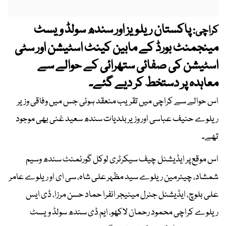
پاکستان ریلویز اور سندھ سولڈ ویسٹ
کراچی:
مینجمنٹ بورڈ کے مابین کینٹ اسٹیشن اور سٹی
اسٹیشن کی صفائی ستھرائی کے حوالے سے
معاہدہ پر دستخط کر دیے گئے۔
اس حوالے سے کراچی میں تقریب منعقد ہوئی جس میں وفاقی وزیر
ریلوے حنیف عباسی اور وزیر بلدیات سندھ سعید غنی بھی موجود
تھے۔
اس موقع پر ایڈیشنل چیف سیکرٹری لوکل گورنمنٹ سندھ وسیم
شمشاد، چیئرمین ریلوے سید مظہر علی شاہ، سی ای او ریلوے عامر
علی بلوچ، ایڈیشنل جنرل مینیجر انفرا حماد حسن مرزا، ڈی ایس
ریلوے کراچی محمود رحمان لاکھو، ایم ڈی سندھ سولڈ ویسٹ