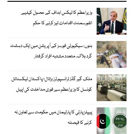
وزیراعظم کا ٹیکس اہداف کے حصول کیلیے
انفورسمنٹ اقدامات تیز کرنے کا حکم
بنوں: سیکیورٹی فورسز کے آپریشن میں ایک دہشت
گرد ہلاک، متعدد مشتبہ افراد گرفتار
ملک گیر گڈز ٹرانسپورٹرز ہڑتال؛ پاکستان ٹیکسٹائل
کونسل کا وزیراعظم سے فوری مداخلت کی اپیل
پیپلزپارٹی کا پارلیمان میں حکومت سے تعاون نہ
کرنے کا فیصلہ