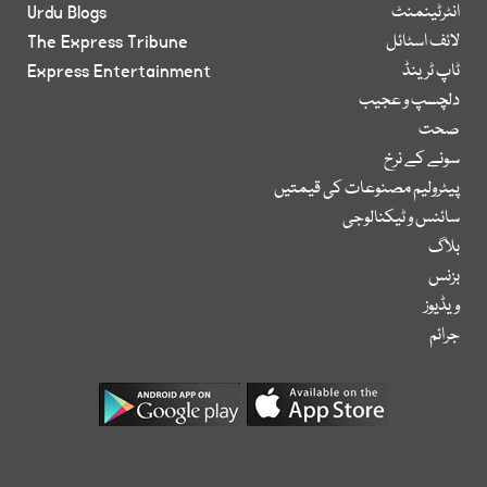
انٹرٹینمنٹ
Urdu Blogs
لائف اسٹائل
The Express Tribune
ٹاپ ٹرینڈ
Express Entertainment
دلچسپ و عجیب
صحت
سونے کے نرخ
پیٹرولیم مصنوعات کی قیمتیں
سائنس و ٹیکنالوجی
بلاگ
بزنس
ویڈیوز
جرائم