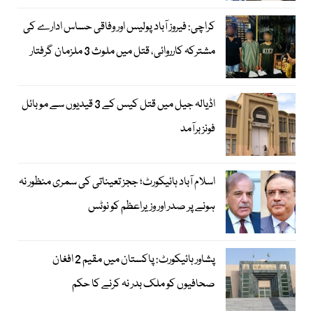
کراچی: فیروز آباد پولیس اور وفاقی حساس ادارے کی
مشترکہ کارروائی، قتل میں ملوث 3 ملزمان گرفتار
اڈیالہ جیل میں قتل کیس کے 3 قیدیوں سے موبائل
فونز برآمد
اسلام آباد ہائیکورٹ؛ ججز تعیناتی کی سمری منظور نہ
ہونے پر صدر اور وزیراعظم کو نوٹس
پشاور ہائیکورٹ: پاکستان میں مقیم 2 افغان
صحافیوں کو ملک بدر نہ کرنے کا حکم