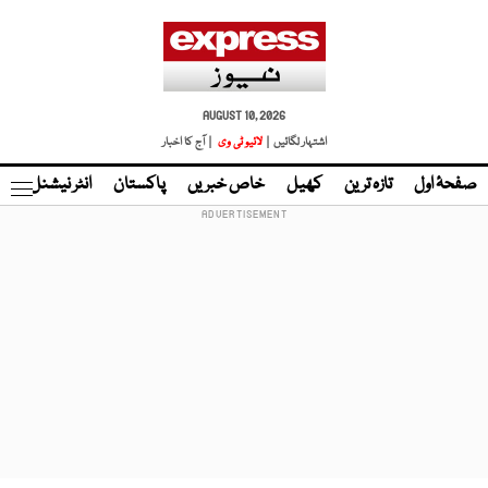
AUGUST 10, 2026
اشتہار لگائیں |
لائیو ٹی وی
| آج کا اخبار
صفحۂ اول
تازہ ترین
کھیل
خاص خبریں
پاکستان
انٹر نیشنل
ٹا