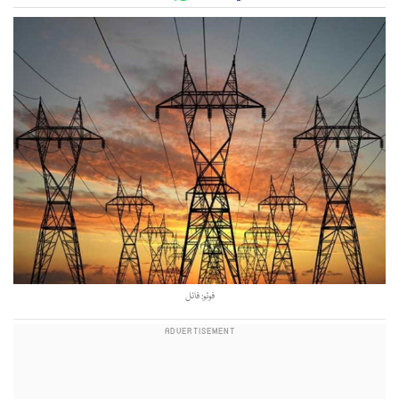
فوٹو: فائل