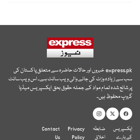
express.pk
خبروں اور حالات حاضرہ سے متعلق پاکستان کی
سب سے زیادہ وزٹ کی جانے والی ویب سائٹ ہے۔ اس ویب سائٹ
پر شائع شدہ تمام مواد کے جملہ حقوق بحق ایکسپریس میڈیا
گروپ محفوظ ہیں۔
ایکسپریس
ضابطہ
Privacy
Contact
کے بارے
اخلاق
Policy
Us