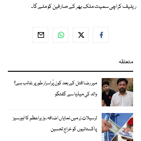
ریلیف کراچی سمیت ملک بھر کے صارفین کو ملے گا۔
متعلقہ
میر رضا قتل کے بعد کون پُراسرار طور پر غائب ہے؟
والد کی میڈیا سے گفتگو
ترسیلاتِ زر میں نمایاں اضافہ، وزیراعظم کا اوورسیز
پاکستانیوں کو خراجِ تحسین