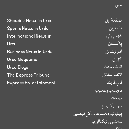
میں
صفحۂ اول
Showbiz News in Urdu
تازہ ترین
Sports News in Urdu
غزہ لہو لہو
International News in
پاکستان
Urdu
انٹر نیشنل
Business News in Urdu
کھیل
Urdu Magazine
انٹرٹینمنٹ
Urdu Blogs
لائف اسٹائل
The Express Tribune
ٹاپ ٹرینڈ
Express Entertainment
دلچسپ و عجیب
صحت
سونے کے نرخ
پیٹرولیم مصنوعات کی قیمتیں
سائنس و ٹیکنالوجی