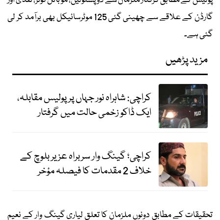
پولیس کے مطابق گرفتار ملزمان سے دو پستولیں، موبائل فونز، نقدی اور
گارڈن کے علاقے سے چھینی گئی 125 موٹرسائیکل بھی برآمد کر لی
گئی ہے۔
مزید پڑھیں
کراچی: شاہراہ نور جہاں پر پولیس مقابلہ،
ایک ڈاکو زخمی حالت میں گرفتار
کراچی؛ گینگ وار سربراہ عزیر بلوچ کے
خلاف 2 مقدمات کا فیصلہ مؤخر
تحقیقات کے مطابق دونوں ملزمان کا تعلق لیاری گینگ وار کے نعیم