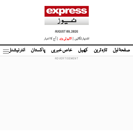
AUGUST 09, 2026
اشتہار لگائیں |
لائیو ٹی وی
| آج کا اخبار
صفحۂ اول
تازہ ترین
کھیل
خاص خبریں
پاکستان
انٹر نیشنل
ٹا