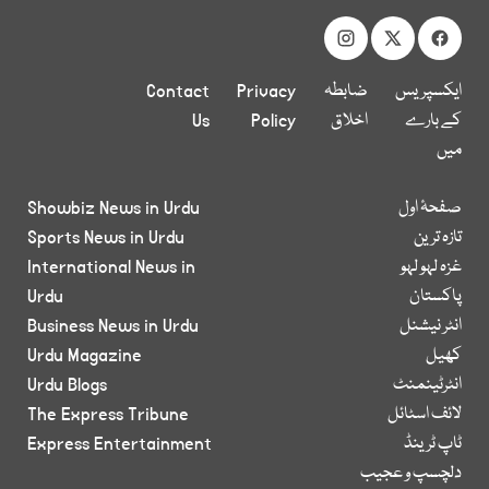
ایکسپریس
ضابطہ
Privacy
Contact
کے بارے
اخلاق
Policy
Us
میں
صفحۂ اول
Showbiz News in Urdu
تازہ ترین
Sports News in Urdu
غزہ لہو لہو
International News in
پاکستان
Urdu
انٹر نیشنل
Business News in Urdu
کھیل
Urdu Magazine
انٹرٹینمنٹ
Urdu Blogs
لائف اسٹائل
The Express Tribune
ٹاپ ٹرینڈ
Express Entertainment
دلچسپ و عجیب