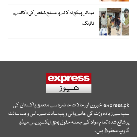
موبائل پیکج نہ کرنے پر مسلح شخص کی دکاندار پر
فائرنگ
express.pk
خبروں اور حالات حاضرہ سے متعلق پاکستان کی
سب سے زیادہ وزٹ کی جانے والی ویب سائٹ ہے۔ اس ویب سائٹ
پر شائع شدہ تمام مواد کے جملہ حقوق بحق ایکسپریس میڈیا
گروپ محفوظ ہیں۔