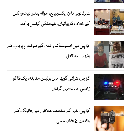
غیرقانونی فارن ایکسچینج، حوالہ ہندی نیٹ ورکس
کے خلاف کارروائیاں، غیرملکی کرنسی برآمد
کراچی میں افسوسناک واقعہ، گھریلو تنازع پر باپ کے
ہاتھوں بیٹا قتل
کراچی، شرافی گوٹھ میں پولیس مقابلہ، ایک ڈاکو
زخمی حالت میں گرفتار
کراچی، شہر کے مختلف علاقوں میں فائرنگ کے
واقعات، 2 افراد زخمی