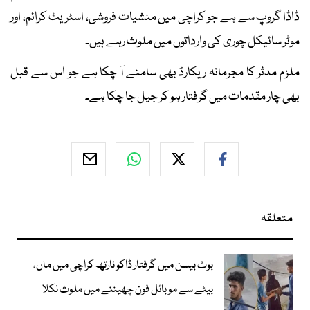
ڈاڈا گروپ سے ہے جو کراچی میں منشیات فروشی، اسٹریٹ کرائم، اور
موٹر سائیکل چوری کی وارداتوں میں ملوث رہے ہیں۔
ملزم مدثر کا مجرمانہ ریکارڈ بھی سامنے آ چکا ہے جو اس سے قبل
بھی چار مقدمات میں گرفتار ہو کر جیل جا چکا ہے۔
متعلقہ
بوٹ بیسن میں گرفتار ڈاکو نارتھ کراچی میں ماں،
بیٹے سے موبائل فون چھیننے میں ملوث نکلا