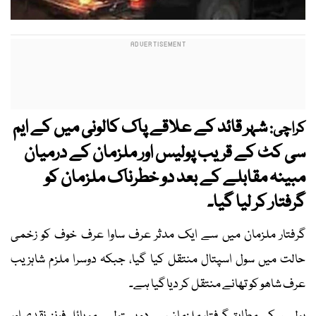
شہر قائد کے علاقے پاک کالونی میں کے ایم
کراچی:
سی کٹ کے قریب پولیس اور ملزمان کے درمیان
مبینہ مقابلے کے بعد دو خطرناک ملزمان کو
گرفتار کر لیا گیا۔
گرفتار ملزمان میں سے ایک مدثر عرف ساوا عرف خوف کو زخمی
حالت میں سول اسپتال منتقل کیا گیا، جبکہ دوسرا ملزم شاہزیب
عرف شاھو کو تھانے منتقل کر دیا گیا ہے۔